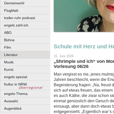
Gemeinwohl
Flugblatt.
trailer-ruhr podcast.
engels zahl-ich.
ABO.
Bühne.
Schule mit Herz und 
Film.
Literatur.
15. Juni 2026
„Shrimpie und ich“ von Mon
Musik.
Vorlesung 06/26
Kunst.
Man vergisst es nie, jenes mulmi
engels spezial.
Jahren beschleicht, wenn die Erw
Kultur in NRW.
Begeisterung fragen: „Na, freust 
sich auf etwas freuen, das einem
engels-Thema.
es auch Käthe, die zwar schon st
einmal genüsslich den Geruch der
Auswahl.
einsaugt, aber dann doch etwas
Augenblick
entgegensieht. „Eigentlich war’s