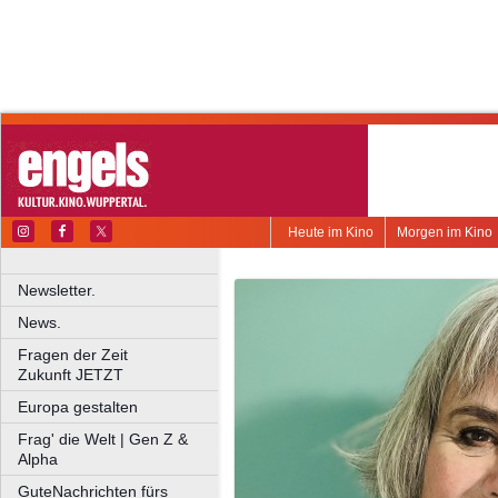
Heute im Kino
Morgen im Kino
Newsletter.
News.
Fragen der Zeit
Zukunft JETZT
Europa gestalten
Frag' die Welt | Gen Z &
Alpha
GuteNachrichten fürs