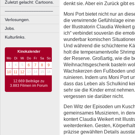
Zuletzt gelacht: Cartoons.
denkt sie. Aber ein Zurück gibt es 
––––––––––––––––––––
Moni Port bietet nicht nur an diese
Verlosungen.
die verwirrende Gefühlslage einer
der Illustratorin Claudia Weikert
Jobs.
ich“ verbindet souverän die emot
Kulturlinks.
wunderbar komischen Situationen
Und während die schüchterne Käth
holt die temperamentvolle Shrimp
Kinokalender
der Reserve. Großartig, wie die 
Mo
Di
Mi
Do
Fr
Sa
So
Weihnachtsgeschenk basteln wol
3
4
5
6
7
8
9
Wachskerzen den Fußboden und d
10
11
12
13
14
15
16
ruinieren. Indem uns Moni Port u
12.669 Beiträge zu
dass das Leben als Schulkind kein
3.883 Filmen im Forum
sehr sie die Kinder ernst nehme
vergessen sie darüber nicht.
Den Witz der Episoden um Kusche
gemeinsames Musizieren, in dene
kontert Claudia Weikert mit Illustr
weiterdenken. Gesten, Körperhal
präzise gewählten Details ausstaf