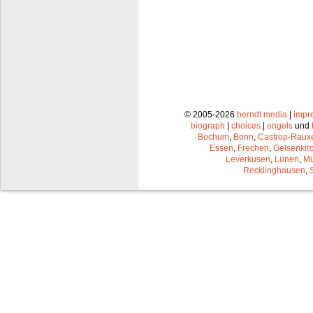
© 2005-2026
berndt media
|
impr
biograph
|
choices
|
engels
und
Bochum
,
Bonn
,
Castrop-Raux
Essen
,
Frechen
,
Gelsenkir
Leverkusen
,
Lünen
,
Mü
Recklinghausen
,