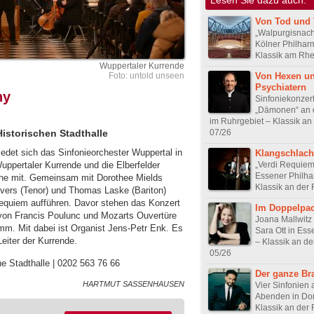
Von Tod und 
„Walpurgisnacht
Kölner Philhar
Klassik am Rhe
Wuppertaler Kurrende
Von Hexen u
Foto: untold unseen
Psychiatern
ny
Sinfoniekonzer
„Dämonen“ an d
im Ruhrgebiet – Klassik an
07/26
Historischen Stadthalle
edet sich das Sinfonieorchester Wuppertal in
Klangschlach
„Verdi Requiem
uppertaler Kurrende und die Elberfelder
Essener Philha
he mit. Gemeinsam mit Dorothee Mields
Klassik an der
ievers (Tenor) und Thomas Laske (Bariton)
quiem aufführen. Davor stehen das Konzert
Im Doppelpa
l von Francis Poulunc und Mozarts Ouvertüre
Joana Mallwitz tr
m. Mit dabei ist Organist Jens-Petr Enk. Es
Sara Ott in Es
Leiter der Kurrende.
– Klassik an de
05/26
he Stadthalle | 0202 563 76 66
Der ganze B
HARTMUT SASSENHAUSEN
Vier Sinfonien 
Abenden in Do
Klassik an der