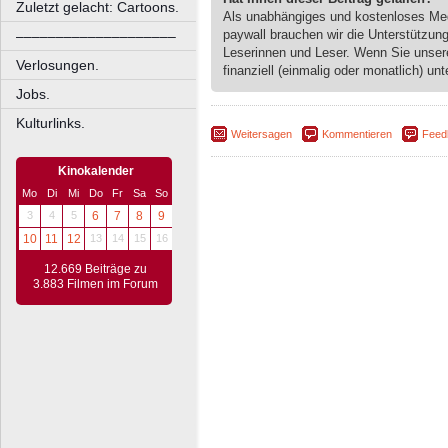
Zuletzt gelacht: Cartoons.
Als unabhängiges und kostenloses M
paywall brauchen wir die Unterstützun
––––––––––––––––––––
Leserinnen und Leser. Wenn Sie unse
Verlosungen.
finanziell (einmalig oder monatlich) unt
Jobs.
Kulturlinks.
Weitersagen
Kommentieren
Feed
Kinokalender
Mo
Di
Mi
Do
Fr
Sa
So
3
4
5
6
7
8
9
10
11
12
13
14
15
16
12.669 Beiträge zu
3.883 Filmen im Forum