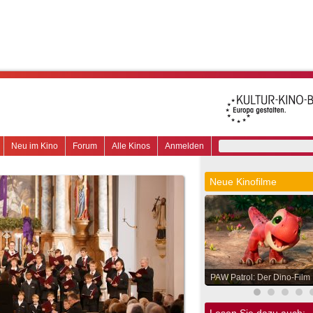
Neu im Kino
Forum
Alle Kinos
Anmelden
Neue Kinofilme
PAW Patrol: Der Dino-Film
Lesen Sie dazu auch: