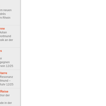
dem neuen
drés
am Rhein
hne
Julian
Dortmund
sik an der
es
ei
egegnen
Rhein 12/25
tarre
 Resonanz
rtmund –
 Ruhr 12/25
 Reise
hor der
de in der