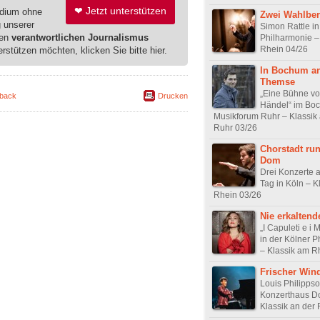
❤ Jetzt unterstützen
edium ohne
Zwei Wahlber
g unserer
Simon Rattle in
ren
verantwortlichen Journalismus
Philharmonie –
Rhein 04/26
erstützen möchten, klicken Sie bitte hier.
In Bochum an
Themse
„Eine Bühne vo
back
Drucken
Händel“ im Bo
Musikforum Ruhr – Klassik 
Ruhr 03/26
Chorstadt ru
Dom
Drei Konzerte 
Tag in Köln – K
Rhein 03/26
Nie erkaltende
„I Capuleti e i 
in der Kölner 
– Klassik am R
Frischer Win
Louis Philipps
Konzerthaus D
Klassik an der