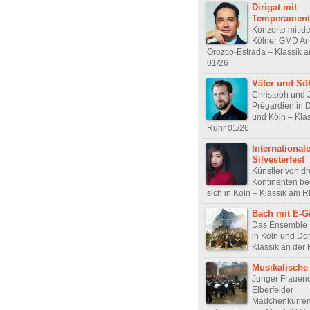
Dirigat mit
Temperament
Konzerte mit 
Kölner GMD An
Orozco-Estrada – Klassik 
01/26
Väter und Sö
Christoph und 
Prégardien in 
und Köln – Klas
Ruhr 01/26
International
Silvesterfest
Künstler von dr
Kontinenten b
sich in Köln – Klassik am 
Bach mit E-Gi
Das Ensemble
in Köln und Do
Klassik an der
Musikalische
Junger Frauenc
Elberfelder
Mädchenkurren