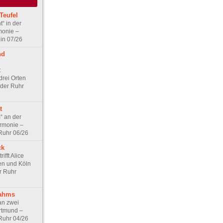
Teufel
“ in der
monie –
in 07/26
nd
t
rei Orten
 der Ruhr
t
“ an der
rmonie –
 Ruhr 06/26
ck
ifft Alice
sen und Köln
r Ruhr
rahms
an zwei
rtmund –
 Ruhr 04/26