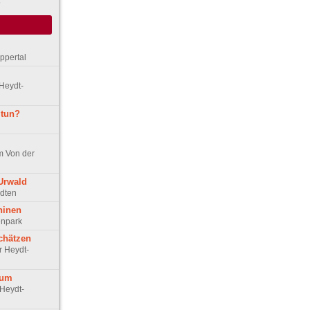
5
ppertal
Heydt-
 tun?
m Von der
Urwald
ädten
hinen
enpark
chätzen
r Heydt-
eum
 Heydt-