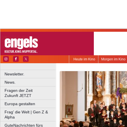
Heute im Kino
Morgen im Kino
Newsletter.
News.
Fragen der Zeit
Zukunft JETZT
Europa gestalten
Frag' die Welt | Gen Z &
Alpha
GuteNachrichten fürs