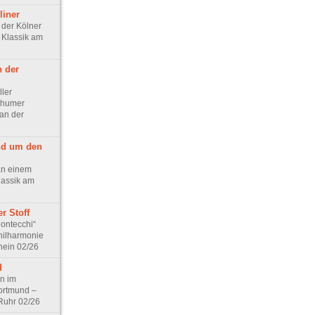
liner
 der Kölner
 Klassik am
 der
ller
chumer
an der
nd um den
an einem
lassik am
r Stoff
Montecchi“
Philharmonie
hein 02/26
d
on im
ortmund –
 Ruhr 02/26