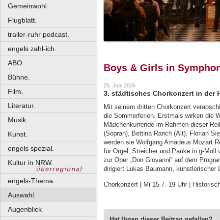
Gemeinwohl
Flugblatt.
trailer-ruhr podcast.
engels zahl-ich.
ABO.
Boys & Girls in Sympho
Bühne.
25. Juni 2026
Film.
3. städtisches Chorkonzert in der 
Literatur.
Mit seinem dritten Chorkonzert verabschi
die Sommerferien. Erstmals wirken die W
Musik.
Mädchenkurrende im Rahmen dieser Rei
(Sopran), Bettina Ranch (Alt), Florian S
Kunst.
werden sie Wolfgang Amadeus Mozart Re
engels spezial.
für Orgel, Streicher und Pauke in g-Mol
zur Oper „Don Giovanni“ auf dem Program
Kultur in NRW.
dirigiert Lukas Baumann, künstlerischer 
engels-Thema.
Chorkonzert | Mi 15.7. 19 Uhr | Historisc
Auswahl.
Augenblick
Hat Ihnen dieser Beitrag gefallen?