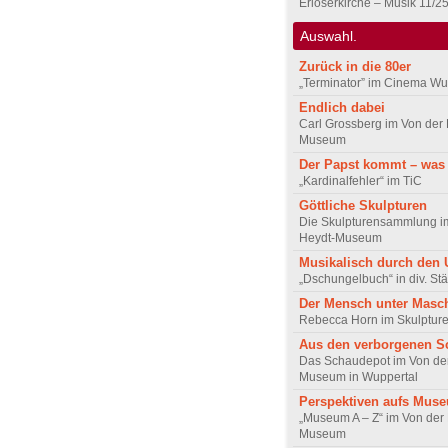
Erlöserkirche – Musik 11/2
Auswahl.
Zurück in die 80er
„Terminator” im Cinema Wu
Endlich dabei
Carl Grossberg im Von der 
Museum
Der Papst kommt – was
„Kardinalfehler“ im TiC
Göttliche Skulpturen
Die Skulpturensammlung i
Heydt-Museum
Musikalisch durch den 
„Dschungelbuch“ in div. St
Der Mensch unter Masc
Rebecca Horn im Skulptur
Aus den verborgenen S
Das Schaudepot im Von de
Museum in Wuppertal
Perspektiven aufs Mus
„Museum A – Z“ im Von der
Museum