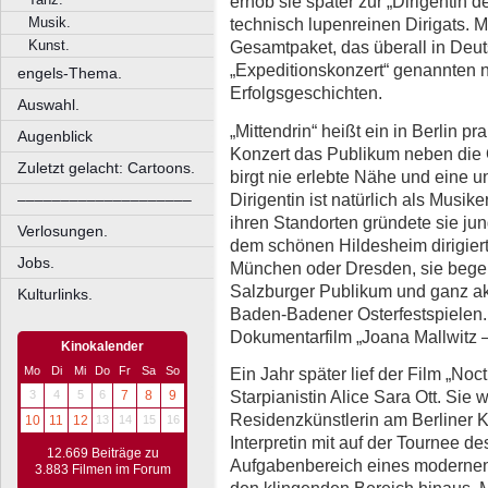
erhob sie später zur „Dirigentin d
Musik.
technisch lupenreinen Dirigats. Mall
Kunst.
Gesamtpaket, das überall in Deuts
„Expeditionskonzert“ genannten 
engels-Thema.
Erfolgsgeschichten.
Auswahl.
„Mittendrin“ heißt ein in Berlin p
Augenblick
Konzert das Publikum neben die 
Zuletzt gelacht: Cartoons.
birgt nie erlebte Nähe und eine 
Dirigentin ist natürlich als Musike
––––––––––––––––––––
ihren Standorten gründete sie ju
Verlosungen.
dem schönen Hildesheim dirigier
Jobs.
München oder Dresden, sie begei
Salzburger Publikum und ganz ak
Kulturlinks.
Baden-Badener Osterfestspielen. 
Dokumentarfilm „Joana Mallwitz
Kinokalender
Ein Jahr später lief der Film „Noc
Mo
Di
Mi
Do
Fr
Sa
So
Starpianistin Alice Sara Ott. Sie
3
4
5
6
7
8
9
Residenzkünstlerin am Berliner K
10
11
12
13
14
15
16
Interpretin mit auf der Tournee de
12.669 Beiträge zu
Aufgabenbereich eines modernen 
3.883 Filmen im Forum
den klingenden Bereich hinaus.