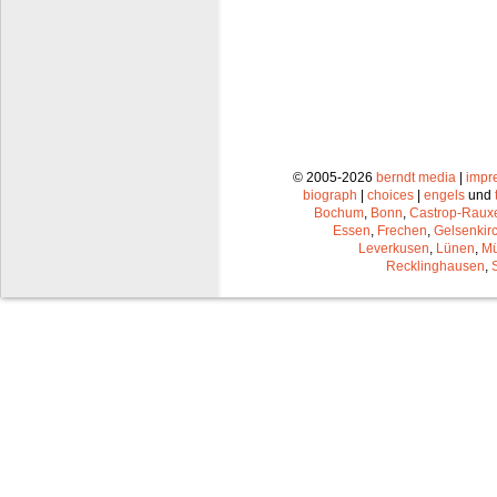
© 2005-2026
berndt media
|
impr
biograph
|
choices
|
engels
und
Bochum
,
Bonn
,
Castrop-Raux
Essen
,
Frechen
,
Gelsenkir
Leverkusen
,
Lünen
,
Mü
Recklinghausen
,