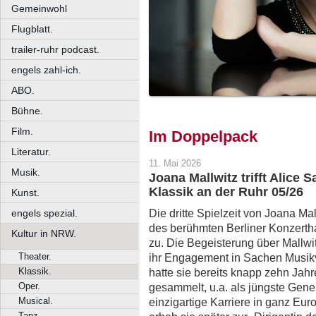
Gemeinwohl
Flugblatt.
trailer-ruhr podcast.
engels zahl-ich.
ABO.
Bühne.
Film.
Im Doppelpack
Literatur.
11. Mai 2026
Musik.
Joana Mallwitz trifft Alice 
Klassik an der Ruhr 05/26
Kunst.
Die dritte Spielzeit von Joana Mal
engels spezial.
des berühmten Berliner Konzerth
Kultur in NRW.
zu. Die Begeisterung über Mallwi
Theater.
ihr Engagement in Sachen Musikve
Klassik.
hatte sie bereits knapp zehn Jah
Oper.
gesammelt, u.a. als jüngste Genera
Musical.
einzigartige Karriere in ganz E
Tanz.