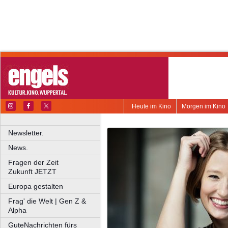
Heute im Kino
Morgen im Kino
Newsletter.
News.
Fragen der Zeit
Zukunft JETZT
Europa gestalten
Frag' die Welt | Gen Z &
Alpha
GuteNachrichten fürs