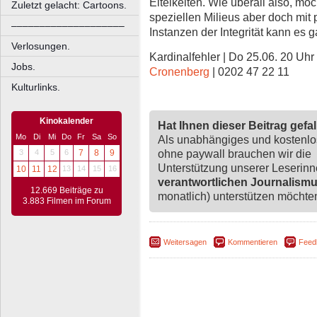
Eitelkeiten. Wie überall also, mö
Zuletzt gelacht: Cartoons.
speziellen Milieus aber doch mit 
––––––––––––––––––––
Instanzen der Integrität kann es
Verlosungen.
Kardinalfehler | Do 25.06. 20 Uhr 
Jobs.
Cronenberg
| 0202 47 22 11
Kulturlinks.
Kinokalender
Hat Ihnen dieser Beitrag gefa
Mo
Di
Mi
Do
Fr
Sa
So
Als unabhängiges und kostenl
ohne paywall brauchen wir die
3
4
5
6
7
8
9
Unterstützung unserer Leserin
10
11
12
13
14
15
16
verantwortlichen Journalism
12.669 Beiträge zu
monatlich) unterstützen möchten,
3.883 Filmen im Forum
Weitersagen
Kommentieren
Feed