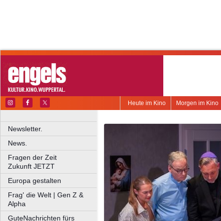
Heute im Kino
Morgen im Kino
Newsletter.
News.
Fragen der Zeit
Zukunft JETZT
Europa gestalten
Frag' die Welt | Gen Z &
Alpha
GuteNachrichten fürs