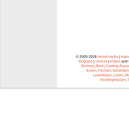
© 2005-2026
berndt media
|
impr
biograph
|
choices
|
engels
und
Bochum
,
Bonn
,
Castrop-Raux
Essen
,
Frechen
,
Gelsenkir
Leverkusen
,
Lünen
,
Mü
Recklinghausen
,