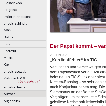
Gemeinwohl
Flugblatt.
trailer-ruhr podcast.
engels zahl-ich.
ABO.
Bühne.
Film.
Der Papst kommt – wa
Literatur.
25. Juni 2026
Musik.
„Kardinalfehler“ im TiC
Kunst.
Vertuschen und Verschweigen ist
engels spezial.
dem Papstbesuch verfällt. Mit 
beim neuen TiC-Stück aber nicht 
Kultur in NRW.
Kirchen-Bashing – so sehr das 
auch Konjunktur haben mag. Die 
engels-Thema.
Stammhaus an der Borner Straße v
Auswahl.
Vergnügen um menschliche Schwäc
Augenblick
geistliche Kreise halt keinesfall