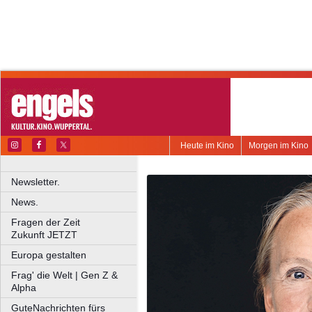
Heute im Kino
Morgen im Kino
Newsletter.
News.
Fragen der Zeit
Zukunft JETZT
Europa gestalten
Frag' die Welt | Gen Z &
Alpha
GuteNachrichten fürs