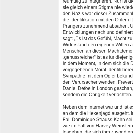
reumütig zu integrieren. Nur ist d
sie gleich einem Stigma nie wie
den Nazis war dieser Zusammenh
die Identifikation mit den Opfern 
Prangers zunehmend absahen. Ute
Entwicklungen nach und definie
sagt: „Es ist das Gefühl, Macht 
Widerstand den eigenen Willen a
Menschen an diesen Machtdemon
„genussreicher“ ist es für diejen
In dem Moment, in dem sich die D
vorgegebenen Moral identifiziere
Sympathie mit dem Opfer bekunde
den Verursacher wenden. Frevert 
Daniel Defoe in London geschah, 
sondern die Obrigkeit verlachten.
Neben dem Internet war und ist e
an dem die Hexenjagd ausgeht. I
Fall Dominique Strauss-Kahn sei
wie im Fall von Harvey Weinstei
losgehen, die sich ihm zuvor dien