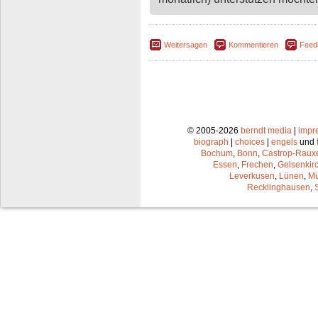
Weitersagen
Kommentieren
Feed
© 2005-2026
berndt media
|
impr
biograph
|
choices
|
engels
und
Bochum
,
Bonn
,
Castrop-Raux
Essen
,
Frechen
,
Gelsenkir
Leverkusen
,
Lünen
,
Mü
Recklinghausen
,