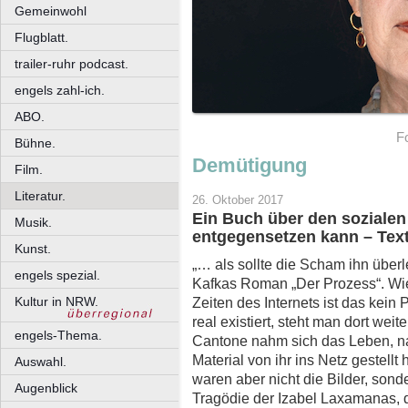
Gemeinwohl
Flugblatt.
trailer-ruhr podcast.
engels zahl-ich.
ABO.
F
Bühne.
Demütigung
Film.
Literatur.
26. Oktober 2017
Ein Buch über den soziale
Musik.
entgegensetzen kann – Text
Kunst.
„… als sollte die Scham ihn über
engels spezial.
Kafkas Roman „Der Prozess“. Wi
Kultur in NRW.
Zeiten des Internets ist das kei
real existiert, steht man dort weit
engels-Thema.
Cantone nahm sich das Leben, n
Material von ihr ins Netz gestellt 
Auswahl.
waren aber nicht die Bilder, sond
Augenblick
Tragödie der Izabel Laxamanas, d