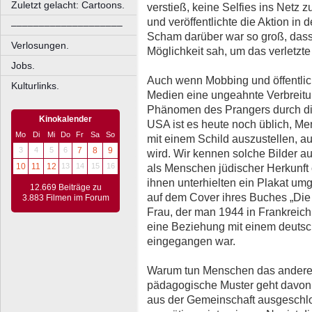
Zuletzt gelacht: Cartoons.
verstieß, keine Selfies ins Netz zu
und veröffentlichte die Aktion in
––––––––––––––––––––
Scham darüber war so groß, dass
Verlosungen.
Möglichkeit sah, um das verletzte
Jobs.
Auch wenn Mobbing und öffentlic
Kulturlinks.
Medien eine ungeahnte Verbreitu
Phänomen des Prangers durch di
Kinokalender
USA ist es heute noch üblich, M
Mo
Di
Mi
Do
Fr
Sa
So
mit einem Schild auszustellen, a
3
4
5
6
7
8
9
wird. Wir kennen solche Bilder au
10
11
12
13
14
15
16
als Menschen jüdischer Herkunft
ihnen unterhielten ein Plakat um
12.669 Beiträge zu
auf dem Cover ihres Buches „Die 
3.883 Filmen im Forum
Frau, der man 1944 in Frankreich 
eine Beziehung mit einem deuts
eingegangen war.
Warum tun Menschen das andere
pädagogische Muster geht davon 
aus der Gemeinschaft ausgeschlo