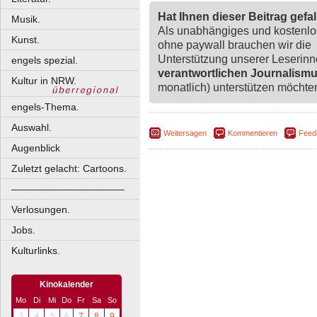
Hat Ihnen dieser Beitrag gefa
Musik.
Als unabhängiges und kostenl
Kunst.
ohne paywall brauchen wir die
Unterstützung unserer Leserin
engels spezial.
verantwortlichen Journalism
Kultur in NRW.
monatlich) unterstützen möchten,
engels-Thema.
Auswahl.
Weitersagen
Kommentieren
Feed
Augenblick
Zuletzt gelacht: Cartoons.
––––––––––––––––––––
Verlosungen.
Jobs.
Kulturlinks.
Kinokalender
Mo
Di
Mi
Do
Fr
Sa
So
3
4
5
6
7
8
9