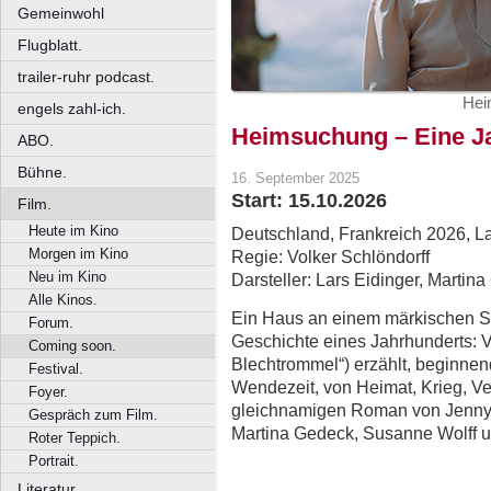
Gemeinwohl
Flugblatt.
trailer-ruhr podcast.
Hei
engels zahl-ich.
Heimsuchung – Eine J
ABO.
Bühne.
16. September 2025
Start: 15.10.2026
Film.
Heute im Kino
Deutschland, Frankreich 2026, La
Morgen im Kino
Regie: Volker Schlöndorff
Neu im Kino
Darsteller: Lars Eidinger, Marti
Alle Kinos.
Ein Haus an einem märkischen Se
Forum.
Geschichte eines Jahrhunderts: V
Coming soon.
Blechtrommel“) erzählt, beginnen
Festival.
Wendezeit, von Heimat, Krieg, V
Foyer.
gleichnamigen Roman von Jenny E
Gespräch zum Film.
Martina Gedeck, Susanne Wolff u
Roter Teppich.
Portrait.
Literatur.