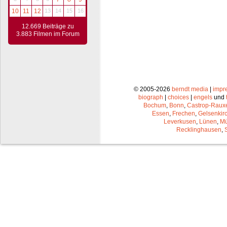
10
11
12
13
14
15
16
12.669 Beiträge zu
3.883 Filmen im Forum
© 2005-2026
berndt media
|
impr
biograph
|
choices
|
engels
und
Bochum
,
Bonn
,
Castrop-Raux
Essen
,
Frechen
,
Gelsenkir
Leverkusen
,
Lünen
,
Mü
Recklinghausen
,