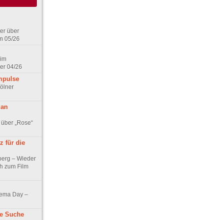
er über
m 05/26
 im
er 04/26
mpulse
ölner
 an
 über „Rose“
 für die
berg – Wieder
ch zum Film
nema Day –
ne Suche