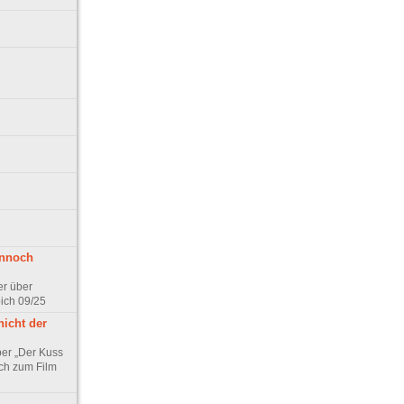
ennoch
er über
pich 09/25
nicht der
er „Der Kuss
ch zum Film