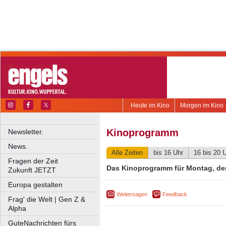
Heute im Kino
Morgen im Kino
Kinoprogramm
Newsletter.
News.
Alle Zeiten
bis 16 Uhr
16 bis 20 
Fragen der Zeit
Das Kinoprogramm für Montag, de
Zukunft JETZT
Europa gestalten
Weitersagen
Feedback
Frag' die Welt | Gen Z &
Alpha
GuteNachrichten fürs