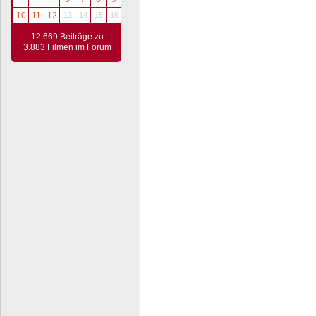
10
11
12
13
14
15
16
12.669 Beiträge zu
3.883 Filmen im Forum