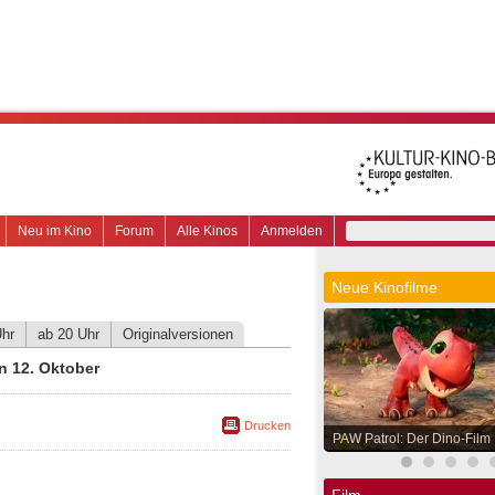
Neu im Kino
Forum
Alle Kinos
Anmelden
Neue Kinofilme
Uhr
ab 20 Uhr
Originalversionen
n 12. Oktober
Drucken
PAW Patrol: Der Dino-Film
Film.