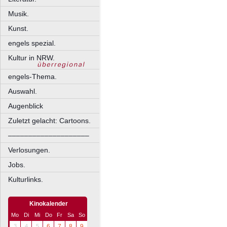
Musik.
Kunst.
engels spezial.
Kultur in NRW.
engels-Thema.
Auswahl.
Augenblick
Zuletzt gelacht: Cartoons.
––––––––––––––––––––
Verlosungen.
Jobs.
Kulturlinks.
Kinokalender
Mo
Di
Mi
Do
Fr
Sa
So
3
4
5
6
7
8
9