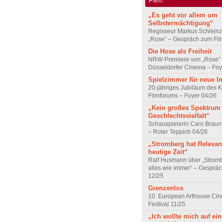
„Es geht vor allem um
Selbstermächtigung“
Regisseur Markus Schleinz
„Rose“ – Gespräch zum Fil
Die Hose als Freiheit
NRW-Premiere von „Rose“
Düsseldorfer Cinema – Foy
Spielzimmer für neue I
20-jähriges Jubiläum des K
Filmforums – Foyer 04/26
„Kein großes Spektrum
Geschlechtsvielfalt“
Schauspielerin Caro Braun
– Roter Teppich 04/26
„Stromberg hat Relevanz
heutige Zeit“
Ralf Husmann über „Strom
alles wie immer“ – Gesprä
12/25
Grenzenlos
10. European Arthouse Ci
Festival 11/25
„Ich wollte mich auf ei