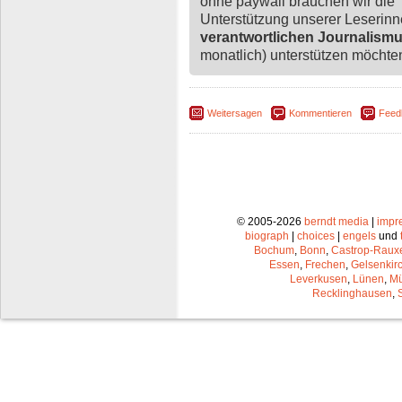
ohne paywall brauchen wir die
Unterstützung unserer Leserin
verantwortlichen Journalism
monatlich) unterstützen möchten,
Weitersagen
Kommentieren
Feed
© 2005-2026
berndt media
|
impr
biograph
|
choices
|
engels
und
Bochum
,
Bonn
,
Castrop-Raux
Essen
,
Frechen
,
Gelsenkir
Leverkusen
,
Lünen
,
Mü
Recklinghausen
,