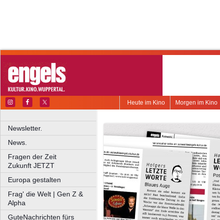
Heute im Kino
Morgen im Kino
Newsletter.
News.
Fragen der Zeit
Zukunft JETZT
Europa gestalten
Frag' die Welt | Gen Z &
Alpha
GuteNachrichten fürs