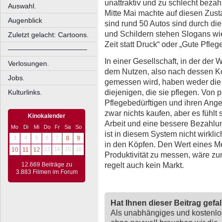
unattraktiv und zu schlecht bezah
Auswahl.
Mitte Mai machte auf diesen Zus
Augenblick
sind rund 50 Autos sind durch di
und Schildern stehen Slogans wie
Zuletzt gelacht: Cartoons.
Zeit statt Druck“ oder „Gute Pfle
––––––––––––––––––––
In einer Gesellschaft, in der de
Verlosungen.
dem Nutzen, also nach dessen K
Jobs.
gemessen wird, haben weder die 
diejenigen, die sie pflegen. Von
Kulturlinks.
Pflegebedürftigen und ihren Ange
zwar nichts kaufen, aber es fühlt
Kinokalender
Arbeit und eine bessere Bezahlun
Mo
Di
Mi
Do
Fr
Sa
So
ist in diesem System nicht wirkli
3
4
5
6
7
8
9
in den Köpfen. Den Wert eines 
10
11
12
13
14
15
16
Produktivität zu messen, wäre zu
regelt auch kein Markt.
12.669 Beiträge zu
3.883 Filmen im Forum
Hat Ihnen dieser Beitrag gefa
Als unabhängiges und kostenl