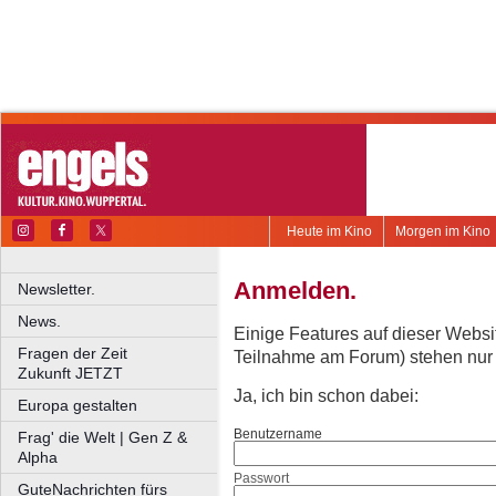
Heute im Kino
Morgen im Kino
Anmelden.
Newsletter.
News.
Einige Features auf dieser Websi
Fragen der Zeit
Teilnahme am Forum) stehen nur re
Zukunft JETZT
Ja, ich bin schon dabei:
Europa gestalten
Benutzername
Frag' die Welt | Gen Z &
Alpha
Passwort
GuteNachrichten fürs