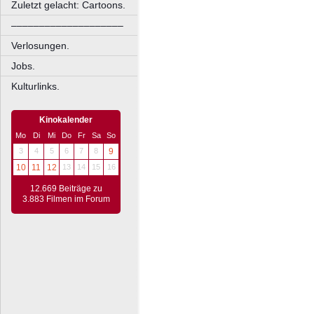
Zuletzt gelacht: Cartoons.
––––––––––––––––––––
Verlosungen.
Jobs.
Kulturlinks.
Kinokalender
Mo
Di
Mi
Do
Fr
Sa
So
3
4
5
6
7
8
9
10
11
12
13
14
15
16
12.669 Beiträge zu
3.883 Filmen im Forum