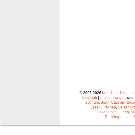
© 2005-2026
berndt media
|
impr
biograph
|
choices
|
engels
und
Bochum
,
Bonn
,
Castrop-Raux
Essen
,
Frechen
,
Gelsenkir
Leverkusen
,
Lünen
,
Mü
Recklinghausen
,