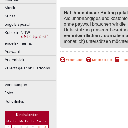
Musik.
Hat Ihnen dieser Beitrag gefa
Kunst.
Als unabhängiges und kostenl
ohne paywall brauchen wir die
engels spezial.
Unterstützung unserer Leserin
Kultur in NRW.
verantwortlichen Journalism
monatlich) unterstützen möchten,
engels-Thema.
Auswahl.
Augenblick
Weitersagen
Kommentieren
Feed
Zuletzt gelacht: Cartoons.
––––––––––––––––––––
Verlosungen.
Jobs.
Kulturlinks.
Kinokalender
Mo
Di
Mi
Do
Fr
Sa
So
3
4
5
6
7
8
9