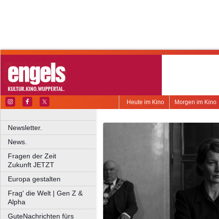
Heute im Kino
Morgen im Kino
Newsletter.
News.
Fragen der Zeit
Zukunft JETZT
Europa gestalten
Frag' die Welt | Gen Z &
Alpha
GuteNachrichten fürs