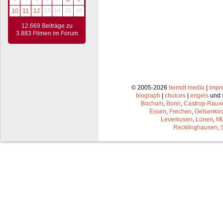
10
11
12
13
14
15
16
12.669 Beiträge zu
3.883 Filmen im Forum
© 2005-2026
berndt media
|
impr
biograph
|
choices
|
engels
und
Bochum
,
Bonn
,
Castrop-Raux
Essen
,
Frechen
,
Gelsenkir
Leverkusen
,
Lünen
,
Mü
Recklinghausen
,