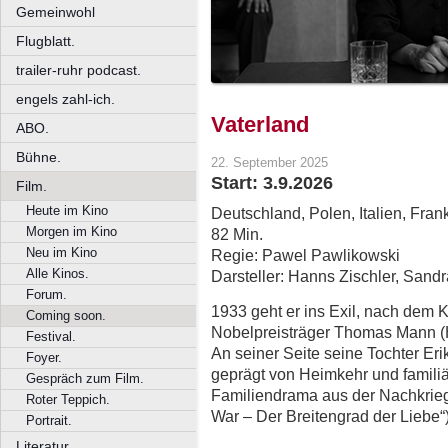
Gemeinwohl
Flugblatt.
trailer-ruhr podcast.
engels zahl-ich.
Vaterland
ABO.
Bühne.
22. September 2025
Start: 3.9.2026
Film.
Heute im Kino
Deutschland, Polen, Italien, Fran
Morgen im Kino
82 Min.
Neu im Kino
Regie: Pawel Pawlikowski
Alle Kinos.
Darsteller: Hanns Zischler, Sandr
Forum.
1933 geht er ins Exil, nach dem Kr
Coming soon.
Nobelpreisträger Thomas Mann (H
Festival.
An seiner Seite seine Tochter Eri
Foyer.
geprägt von Heimkehr und famili
Gespräch zum Film.
Familiendrama aus der Nachkrieg
Roter Teppich.
War – Der Breitengrad der Liebe“)
Portrait.
Literatur.