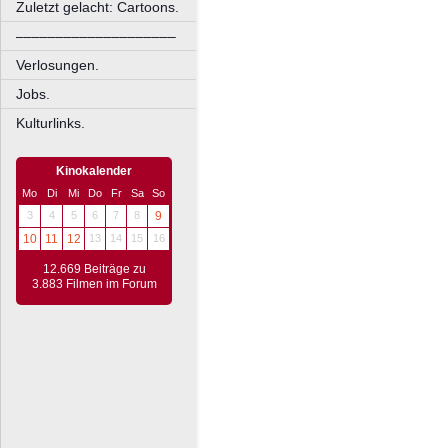
Zuletzt gelacht: Cartoons.
––––––––––––––––––––
Verlosungen.
Jobs.
Kulturlinks.
Kinokalender
Mo
Di
Mi
Do
Fr
Sa
So
3
4
5
6
7
8
9
10
11
12
13
14
15
16
12.669 Beiträge zu
3.883 Filmen im Forum