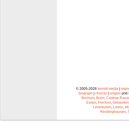
© 2005-2026
berndt media
|
impr
biograph
|
choices
|
engels
und
Bochum
,
Bonn
,
Castrop-Raux
Essen
,
Frechen
,
Gelsenkir
Leverkusen
,
Lünen
,
Mü
Recklinghausen
,