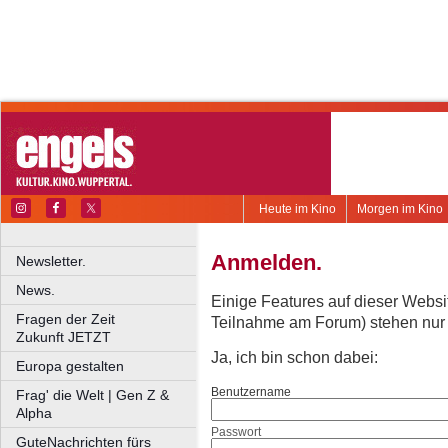
Heute im Kino
Morgen im Kino
Anmelden.
Newsletter.
News.
Einige Features auf dieser Websi
Fragen der Zeit
Teilnahme am Forum) stehen nur re
Zukunft JETZT
Ja, ich bin schon dabei:
Europa gestalten
Benutzername
Frag' die Welt | Gen Z &
Alpha
Passwort
GuteNachrichten fürs