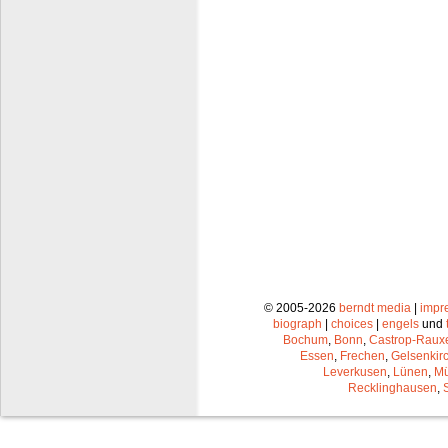
© 2005-2026
berndt media
|
impr
biograph
|
choices
|
engels
und
Bochum
,
Bonn
,
Castrop-Raux
Essen
,
Frechen
,
Gelsenkir
Leverkusen
,
Lünen
,
Mü
Recklinghausen
,