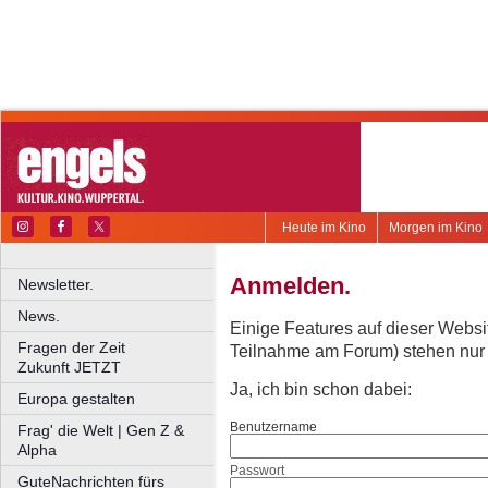
Heute im Kino
Morgen im Kino
Anmelden.
Newsletter.
News.
Einige Features auf dieser Websi
Fragen der Zeit
Teilnahme am Forum) stehen nur re
Zukunft JETZT
Ja, ich bin schon dabei:
Europa gestalten
Benutzername
Frag' die Welt | Gen Z &
Alpha
Passwort
GuteNachrichten fürs