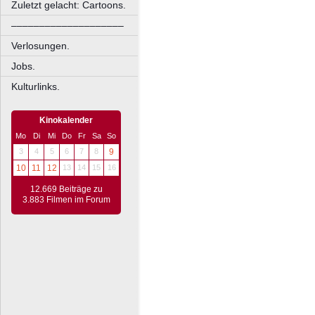
Zuletzt gelacht: Cartoons.
––––––––––––––––––––
Verlosungen.
Jobs.
Kulturlinks.
Kinokalender
Mo
Di
Mi
Do
Fr
Sa
So
3
4
5
6
7
8
9
10
11
12
13
14
15
16
12.669 Beiträge zu
3.883 Filmen im Forum