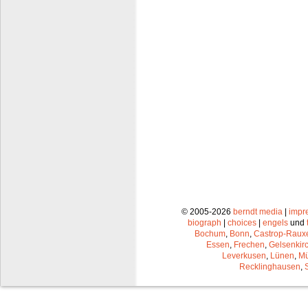
© 2005-2026
berndt media
|
impr
biograph
|
choices
|
engels
und
Bochum
,
Bonn
,
Castrop-Raux
Essen
,
Frechen
,
Gelsenkir
Leverkusen
,
Lünen
,
Mü
Recklinghausen
,