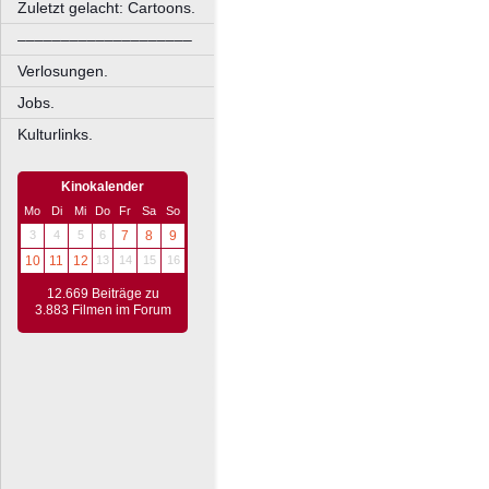
Zuletzt gelacht: Cartoons.
––––––––––––––––––––
Verlosungen.
Jobs.
Kulturlinks.
Kinokalender
Mo
Di
Mi
Do
Fr
Sa
So
3
4
5
6
7
8
9
10
11
12
13
14
15
16
12.669 Beiträge zu
3.883 Filmen im Forum