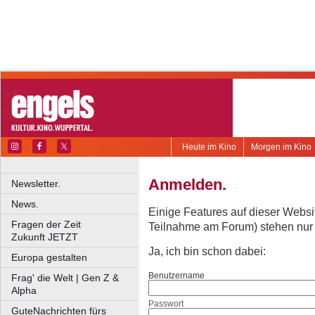
Heute im Kino
Morgen im Kino
Anmelden.
Newsletter.
News.
Einige Features auf dieser Websi
Fragen der Zeit
Teilnahme am Forum) stehen nur re
Zukunft JETZT
Ja, ich bin schon dabei:
Europa gestalten
Benutzername
Frag' die Welt | Gen Z &
Alpha
Passwort
GuteNachrichten fürs