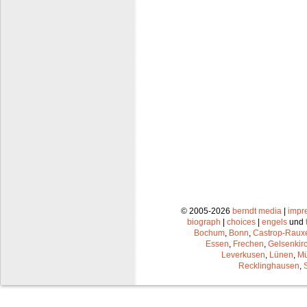
© 2005-2026
berndt media
|
impr
biograph
|
choices
|
engels
und
Bochum
,
Bonn
,
Castrop-Raux
Essen
,
Frechen
,
Gelsenkir
Leverkusen
,
Lünen
,
Mü
Recklinghausen
,