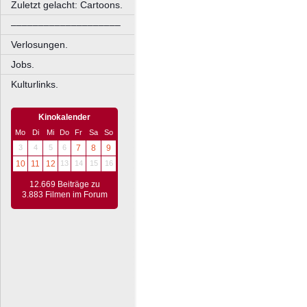
Zuletzt gelacht: Cartoons.
––––––––––––––––––––
Verlosungen.
Jobs.
Kulturlinks.
Kinokalender
Mo
Di
Mi
Do
Fr
Sa
So
3
4
5
6
7
8
9
10
11
12
13
14
15
16
12.669 Beiträge zu
3.883 Filmen im Forum