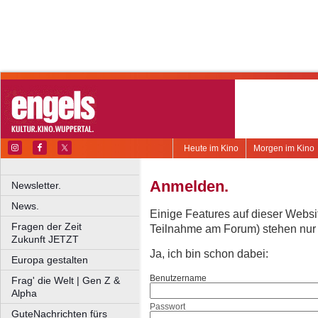
Heute im Kino
Morgen im Kino
Anmelden.
Newsletter.
News.
Einige Features auf dieser Websi
Fragen der Zeit
Teilnahme am Forum) stehen nur re
Zukunft JETZT
Ja, ich bin schon dabei:
Europa gestalten
Benutzername
Frag' die Welt | Gen Z &
Alpha
Passwort
GuteNachrichten fürs