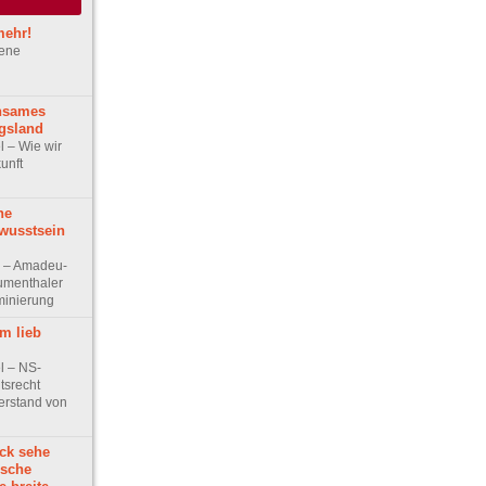
mehr!
gene
nsames
gsland
el – Wie wir
unft
he
wusstsein
ew – Amadeu-
lumenthaler
minierung
m lieb
el – NS-
tsrecht
derstand von
ck sehe
ische