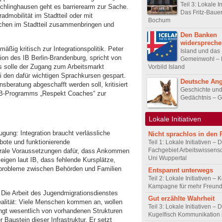
Teil 3: Lokale In
ichlinghausen geht es barrierearm zur Sache.
Das Fritz-Baue
dmobilität im Stadtteil oder mit
Bochum
hen im Stadtteil zusammenbringen und
Den Banken
widerspreche
mäßig kritisch zur Integrationspolitik. Peter
Island und das
on des IB Berlin-Brandenburg, spricht von
Gemeinwohl – 
ts solle der Zugang zum Arbeitsmarkt
Vorbild Island
ei den dafür wichtigen Sprachkursen gespart.
Deutsche Ang
beratung abgeschafft werden soll, kritisiert
Geschichte un
 IB-Programms „Respekt Coaches“ zur
Gedächtnis – G
Lokale Initiativen
gung: Integration braucht verlässliche
Nicht sprachlos in den
bote und funktionierende
Teil 1: Lokale Initiativen – 
Fachgebiet Arbeitswissensc
trale Voraussetzungen dafür, dass Ankommen
Uni Wuppertal
zeigen laut IB, dass fehlende Kursplätze,
probleme zwischen Behörden und Familien
Entspannt unterwegs
Teil 2: Lokale Initiativen – 
Kampagne für mehr Freundl
 Die Arbeit des Jugendmigrationsdienstes
Gut erzählte Wahrheit
ealität: Viele Menschen kommen an, wollen
Teil 3: Lokale Initiativen – 
ängt wesentlich von vorhandenen Strukturen
Kugelfisch Kommunikation 
r Baustein dieser Infrastruktur. Er setzt