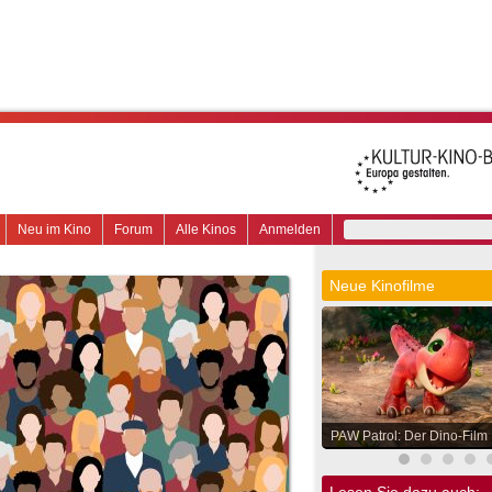
Neu im Kino
Forum
Alle Kinos
Anmelden
Neue Kinofilme
PAW Patrol: Der Dino-Film
Lesen Sie dazu auch: