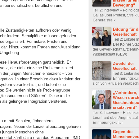
Masse für ein
Bewegung“
n bei schulischen, beruflichen und
Teil 2: Interview – Politolo
Gallas über Protest, Streik
Generalstreik
Bildung für d
nelle Zuständigkeiten aufhören oder wenig
Gesellschaft
mehr fordern. Schulplätze müssen gefunden
Teil 2: Lokale In
e organisiert. Formulare, Fristen und
Der Kölner Sta
n dar. Hinzu kommen Fragen nach Ausbildung,
der Gewerkschaft Erziehun
r Umgebung.
Wissenschaft (GEW)
iese Herausforderungen ganzheitlich. Er
Zweifel der
tz, der nicht einzelne Probleme isoliert
Gesellschaft
on der jungen Menschen einbezieht – von
Teil 3: Leitartike
Erinnerungskul
gration. In einer Broschüre dazu kritisiert der
sich von Ritualen verabsc
lsystem verankert ist, und betont eine
te: Sie werden nicht als Problemgruppe
„Verhindern,
„Ressourcen und Stärken“. Diese in die
Wissen durc
 als gelungene Integration verstehen.
Geschichtspol
ersetzt wird“
Teil 3: Interview – Historike
Leonhard über Angriffe auf 
 u.a. mit Schulen, Jobcentern,
Erinnerungskultur
rägern. Neben der Einzelfallberatung gehören
Gegen die
h jungen Menschen ohne
Menschenver
uppertal zählt dazu etwa das Programm „JMD