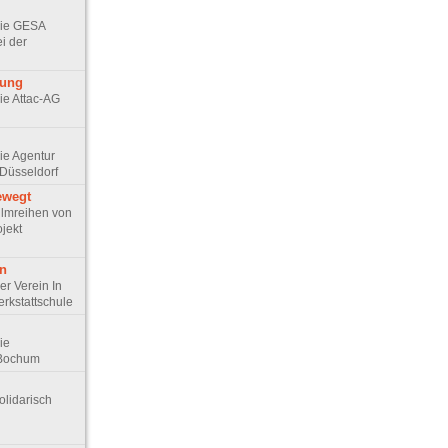
 Die GESA
ei der
rung
Die Attac-AG
Die Agentur
Düsseldorf
ewegt
 Filmreihen von
jekt
en
Der Verein In
erkstattschule
Die
 Bochum
Solidarisch