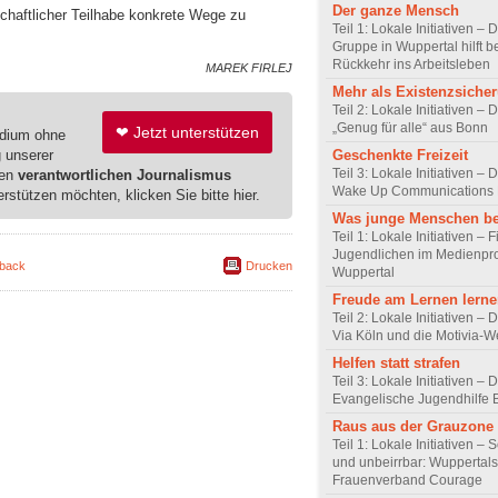
Der ganze Mensch
haftlicher Teilhabe konkrete Wege zu
Teil 1: Lokale Initiativen –
Gruppe in Wuppertal hilft b
Rückkehr ins Arbeitsleben
MAREK FIRLEJ
Mehr als Existenzsiche
Teil 2: Lokale Initiativen – 
„Genug für alle“ aus Bonn
❤ Jetzt unterstützen
edium ohne
g unserer
Geschenkte Freizeit
Teil 3: Lokale Initiativen – 
ren
verantwortlichen Journalismus
Wake Up Communications 
erstützen möchten, klicken Sie bitte hier.
Was junge Menschen b
Teil 1: Lokale Initiativen –
Jugendlichen im Medienpro
back
Drucken
Wuppertal
Freude am Lernen lern
Teil 2: Lokale Initiativen – 
Via Köln und die Motivia-W
Helfen statt strafen
Teil 3: Lokale Initiativen – 
Evangelische Jugendhilfe
Raus aus der Grauzone
Teil 1: Lokale Initiativen – 
und unbeirrbar: Wuppertals
Frauenverband Courage