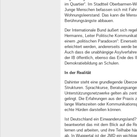
im Quartier“. Im Stadtteil Oberbarmen-W
Junge Menschen befassen sich mit Fahrra
Wohnungsleerstand. Das kann die Mensc
Berührungsängste abbauen.
Der Internationale Bund äußert sich regel
Hermanns, Leiter Politische Kommunikati
einem „politischen Paradoxon“: Einersei
erleichtert werden, andererseits werde b
Auch dass die unabhängige Asylverfahrens
der IB öffentlich, ebenso das Ende des
Demokratiebildung an Schulen.
In der Realität
Dahinter steht eine grundlegende Überzeu
Strukturen. Sprachkurse, Beratungsange
Unterstützungsnetzwerke gelten als zen
gelingt. Die Erfahrungen aus der Praxis 
lange Wartezeiten oder Kommunikations
echte Hürden darstellen können.
Ist Deutschland ein Einwanderungsland?
beantwortet das mit dem Blick auf die R
lernen und arbeiten, und ihre Teilhabe h
ab. In Wuppertal ist der JMD ein wichtige