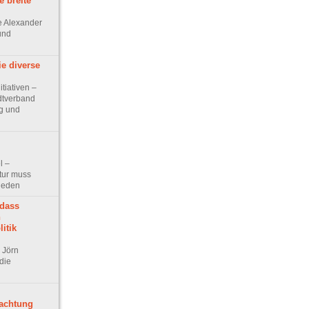
e breite
ge Alexander
 und
ie diverse
itiativen –
dtverband
g und
l –
tur muss
hieden
 dass
h
itik
r Jörn
die
achtung