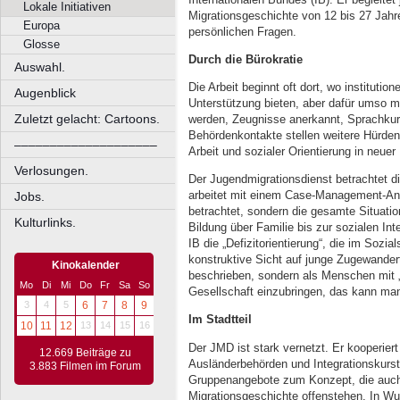
Lokale Initiativen
Migrationsgeschichte von 12 bis 27 Jahre
Europa
persönlichen Fragen.
Glosse
Durch die Bürokratie
Auswahl.
Die Arbeit beginnt oft dort, wo institutio
Augenblick
Unterstützung bieten, aber dafür umso 
Zuletzt gelacht: Cartoons.
werden, Zeugnisse anerkannt, Sprachkurs
Behördenkontakte stellen weitere Hürde
––––––––––––––––––––
Arbeit und sozialer Orientierung in neue
Verlosungen.
Der Jugendmigrationsdienst betrachtet d
arbeitet mit einem Case-Management-Ansa
Jobs.
betrachtet, sondern die gesamte Situati
Kulturlinks.
Bildung über Familie bis zur sozialen Inte
IB die „Defizitorientierung“, die im Sozia
konstruktive Sicht auf junge Zugewander
Kinokalender
beschrieben, sondern als Menschen mit 
Mo
Di
Mi
Do
Fr
Sa
So
Gesellschaft einzubringen, das kann man
3
4
5
6
7
8
9
Im Stadtteil
10
11
12
13
14
15
16
Der JMD ist stark vernetzt. Er kooperiert
12.669 Beiträge zu
Ausländerbehörden und Integrationskurst
3.883 Filmen im Forum
Gruppenangebote zum Konzept, die auc
Migrationsgeschichte offenstehen. In W