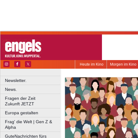
Heute im Kino
Morgen im Kino
Newsletter.
News.
Fragen der Zeit
Zukunft JETZT
Europa gestalten
Frag' die Welt | Gen Z &
Alpha
GuteNachrichten fürs