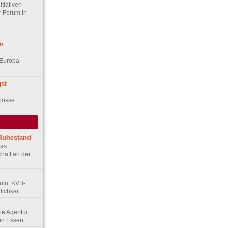
itiativen –
r-Forum in
n
Europa-
st
d
losse
 Ruhestand
Das
haft an der
Köln: KVB-
ichkeit
Die Agentur
in Essen