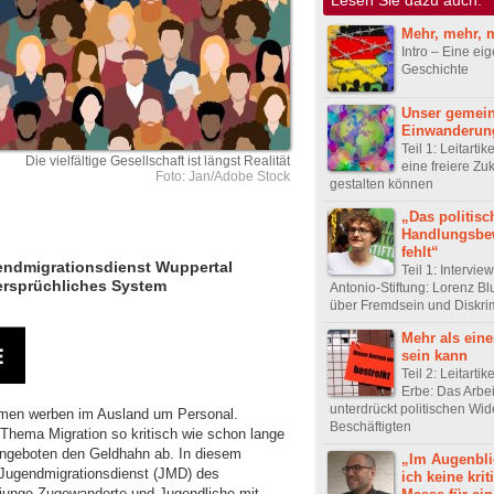
Mehr, mehr, 
Intro – Eine ei
Geschichte
Unser gemei
Einwanderun
Teil 1: Leitartik
Die vielfältige Gesellschaft ist längst Realität
eine freiere Zuk
Foto: Jan/Adobe Stock
gestalten können
„Das politisc
Handlungsbe
fehlt“
ugendmigrationsdienst Wuppertal
Teil 1: Intervi
ersprüchliches System
Antonio-Stiftung: Lorenz B
über Fremdsein und Diskri
Mehr als eine
sein kann
Teil 2: Leitartik
Erbe: Das Arbei
unterdrückt politischen Wi
hmen werben im Ausland um Personal.
Beschäftigten
s Thema Migration so kritisch wie schon lange
sangeboten den Geldhahn ab. In diesem
„Im Augenbli
 Jugendmigrationsdienst (JMD) des
ich keine krit
t junge Zugewanderte und Jugendliche mit