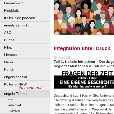
Gemeinwohl
Flugblatt.
trailer-ruhr podcast.
engels zahl-ich.
ABO.
Bühne.
Film.
Integration unter Druck
Literatur.
25. Juni 2026
Teil 1: Lokale Initiativen – Der J
Musik.
begleitet Menschen durch ein wid
Kunst.
engels spezial.
Kultur in NRW.
engels-Thema.
Deutschland sucht Fachkräfte, Unterne
Intro
Gleichzeitig diskutiert die Regierung da
nicht mehr und dreht vielen Integration
Leitartikel
Spannungsfeld arbeitet in Wuppertal der
Interview
Internationalen Bundes (IB). Er begleite