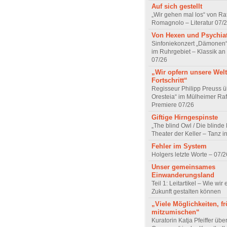
Auf sich gestellt
„Wir gehen mal los“ von Raf
Romagnolo – Literatur 07/
Von Hexen und Psychia
Sinfoniekonzert „Dämonen“
im Ruhrgebiet – Klassik an
07/26
„Wir opfern unsere Welt
Fortschritt“
Regisseur Philipp Preuss ü
Oresteia“ im Mülheimer Raf
Premiere 07/26
Giftige Hirngespinste
„The blind Owl / Die blinde
Theater der Keller – Tanz 
Fehler im System
Holgers letzte Worte – 07/2
Unser gemeinsames
Einwanderungsland
Teil 1: Leitartikel – Wie wir 
Zukunft gestalten können
„Viele Möglichkeiten, fr
mitzumischen“
Kuratorin Katja Pfeiffer übe