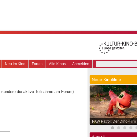
Neu im Kino
Forum
Alle Kinos
Anmelden
Neue Kinofilme
besondere die aktive Teilnahme am Forum)
PAW Patrol: Der Dino-Film
Aktuell