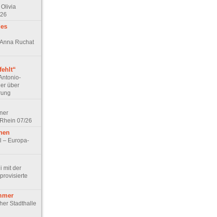
Olivia
/26
des
n Anna Ruchat
ehlt“
Antonio-
ler über
rung
lner
 Rhein 07/26
hen
l – Europa-
 mit der
rovisierte
mmer
cher Stadthalle