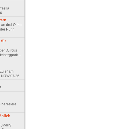
faella
26
tern
 an drei Orten
 der Ruhr
 für
ber „Circus
felbergpark –
 Eule“ am
in NRW 07/26
6
eine freiere
öhlich
r „Merry