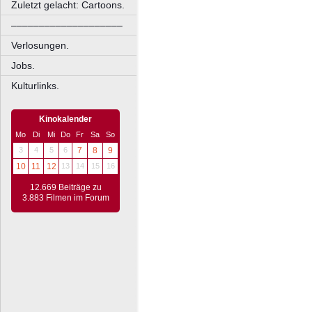
Zuletzt gelacht: Cartoons.
––––––––––––––––––––
Verlosungen.
Jobs.
Kulturlinks.
Kinokalender
Mo
Di
Mi
Do
Fr
Sa
So
3
4
5
6
7
8
9
10
11
12
13
14
15
16
12.669 Beiträge zu
3.883 Filmen im Forum