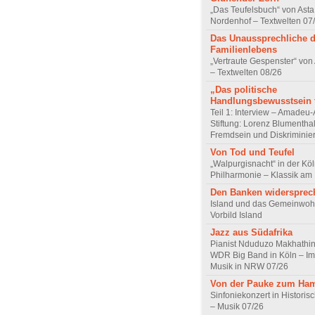
„Das Teufelsbuch“ von Asta 
Nordenhof – Textwelten 07
Das Unaussprechliche 
Familienlebens
„Vertraute Gespenster“ vo
– Textwelten 08/26
„Das politische
Handlungsbewusstsein f
Teil 1: Interview – Amadeu-
Stiftung: Lorenz Blumentha
Fremdsein und Diskriminie
Von Tod und Teufel
„Walpurgisnacht“ in der Kö
Philharmonie – Klassik am
Den Banken widersprec
Island und das Gemeinwoh
Vorbild Island
Jazz aus Südafrika
Pianist Nduduzo Makhathini
WDR Big Band in Köln – Imp
Musik in NRW 07/26
Von der Pauke zum Ha
Sinfoniekonzert in Historis
– Musik 07/26