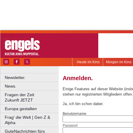
Heute im Kino
Morgen im Kino
Anmelden.
Newsletter.
News.
Einige Features auf dieser Website (ins
stehen nur registrierten Mitgliedern offen.
Fragen der Zeit
Zukunft JETZT
Ja, ich bin schon dabei:
Europa gestalten
Benutzername
Frag' die Welt | Gen Z &
Alpha
Passwort
GuteNachrichten fürs