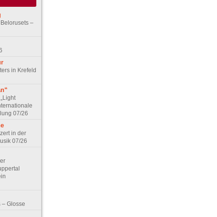
g
 Belorusets –
6
ur
ers in Krefeld
an“
„Light
nternationale
lung 07/26
he
zert in der
Musik 07/26
Der
ppertal
ein
 – Glosse