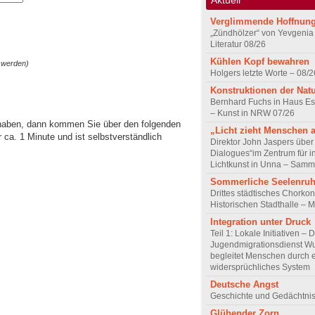
Verglimmende Hoffnun
„Zündhölzer“ von Yevgenia
Literatur 08/26
Kühlen Kopf bewahren
 werden)
Holgers letzte Worte – 08/2
Konstruktionen der Nat
Bernhard Fuchs in Haus Est
– Kunst in NRW 07/26
 haben, dann kommen Sie über den folgenden
„Licht zieht Menschen 
ca. 1 Minute und ist selbstverständlich
Direktor John Jaspers über 
Dialogues“im Zentrum für i
Lichtkunst in Unna – Samm
Sommerliche Seelenru
Drittes städtisches Chorkon
Historischen Stadthalle – 
Integration unter Druck
Teil 1: Lokale Initiativen – 
Jugendmigrationsdienst Wu
begleitet Menschen durch 
widersprüchliches System
Deutsche Angst
Geschichte und Gedächtnis
Glühender Zorn