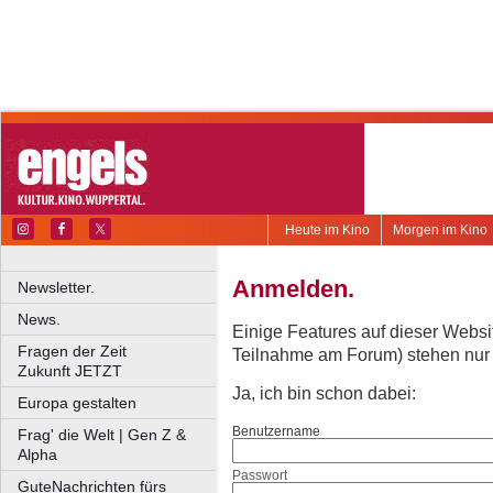
Heute im Kino
Morgen im Kino
Anmelden.
Newsletter.
News.
Einige Features auf dieser Websi
Fragen der Zeit
Teilnahme am Forum) stehen nur re
Zukunft JETZT
Ja, ich bin schon dabei:
Europa gestalten
Benutzername
Frag' die Welt | Gen Z &
Alpha
Passwort
GuteNachrichten fürs