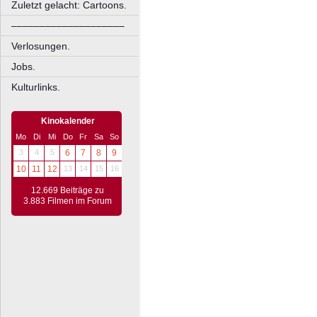
Zuletzt gelacht: Cartoons.
––––––––––––––––––––
Verlosungen.
Jobs.
Kulturlinks.
Kinokalender
Mo
Di
Mi
Do
Fr
Sa
So
3
4
5
6
7
8
9
10
11
12
13
14
15
16
12.669 Beiträge zu
3.883 Filmen im Forum