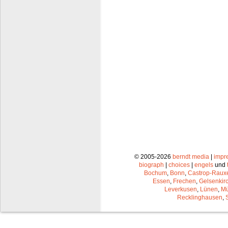
© 2005-2026
berndt media
|
impr
biograph
|
choices
|
engels
und
Bochum
,
Bonn
,
Castrop-Raux
Essen
,
Frechen
,
Gelsenkir
Leverkusen
,
Lünen
,
Mü
Recklinghausen
,