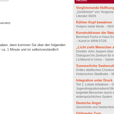
Verglimmende Hoffnun
„Zündhölzer“ von Yevgenia
Literatur 08/26
Kühlen Kopf bewahren
 werden)
Holgers letzte Worte – 08/2
Konstruktionen der Nat
Bernhard Fuchs in Haus Est
– Kunst in NRW 07/26
 haben, dann kommen Sie über den folgenden
„Licht zieht Menschen 
ca. 1 Minute und ist selbstverständlich
Direktor John Jaspers über 
Dialogues“im Zentrum für i
Lichtkunst in Unna – Samm
Sommerliche Seelenru
Drittes städtisches Chorkon
Historischen Stadthalle – 
Integration unter Druck
Teil 1: Lokale Initiativen – 
Jugendmigrationsdienst Wu
begleitet Menschen durch 
widersprüchliches System
Deutsche Angst
Geschichte und Gedächtnis
Glühender Zorn