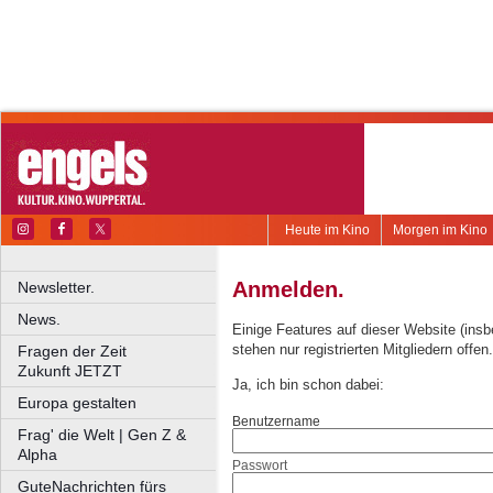
Heute im Kino
Morgen im Kino
Anmelden.
Newsletter.
News.
Einige Features auf dieser Website (ins
stehen nur registrierten Mitgliedern offen.
Fragen der Zeit
Zukunft JETZT
Ja, ich bin schon dabei:
Europa gestalten
Benutzername
Frag' die Welt | Gen Z &
Alpha
Passwort
GuteNachrichten fürs