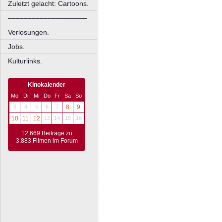
Zuletzt gelacht: Cartoons.
––––––––––––––––––––
Verlosungen.
Jobs.
Kulturlinks.
Kinokalender
Mo
Di
Mi
Do
Fr
Sa
So
3
4
5
6
7
8
9
10
11
12
13
14
15
16
12.669 Beiträge zu
3.883 Filmen im Forum