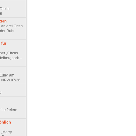
faella
26
tern
 an drei Orten
 der Ruhr
 für
ber „Circus
felbergpark –
 Eule“ am
in NRW 07/26
6
eine freiere
öhlich
r „Merry