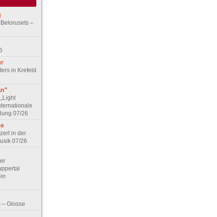
g
 Belorusets –
6
ur
ers in Krefeld
an“
„Light
nternationale
lung 07/26
he
zert in der
Musik 07/26
Der
ppertal
ein
 – Glosse