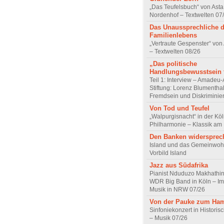
„Das Teufelsbuch“ von Asta 
Nordenhof – Textwelten 07
Das Unaussprechliche 
Familienlebens
„Vertraute Gespenster“ vo
– Textwelten 08/26
„Das politische
Handlungsbewusstsein f
Teil 1: Interview – Amadeu-
Stiftung: Lorenz Blumentha
Fremdsein und Diskriminie
Von Tod und Teufel
„Walpurgisnacht“ in der Kö
Philharmonie – Klassik am
Den Banken widersprec
Island und das Gemeinwoh
Vorbild Island
Jazz aus Südafrika
Pianist Nduduzo Makhathini
WDR Big Band in Köln – Imp
Musik in NRW 07/26
Von der Pauke zum Ha
Sinfoniekonzert in Historis
– Musik 07/26