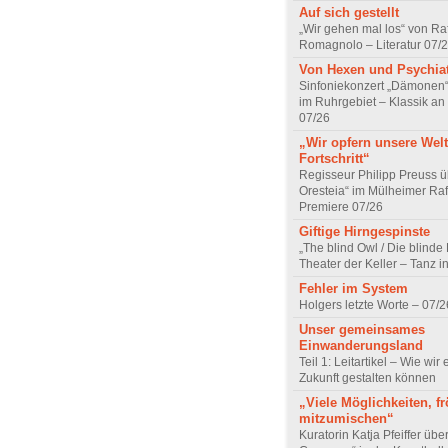
Auf sich gestellt
„Wir gehen mal los“ von Raf
Romagnolo – Literatur 07/
Von Hexen und Psychia
Sinfoniekonzert „Dämonen“
im Ruhrgebiet – Klassik an
07/26
„Wir opfern unsere Welt
Fortschritt“
Regisseur Philipp Preuss ü
Oresteia“ im Mülheimer Raf
Premiere 07/26
Giftige Hirngespinste
„The blind Owl / Die blinde
Theater der Keller – Tanz 
Fehler im System
Holgers letzte Worte – 07/2
Unser gemeinsames
Einwanderungsland
Teil 1: Leitartikel – Wie wir 
Zukunft gestalten können
„Viele Möglichkeiten, fr
mitzumischen“
Kuratorin Katja Pfeiffer übe