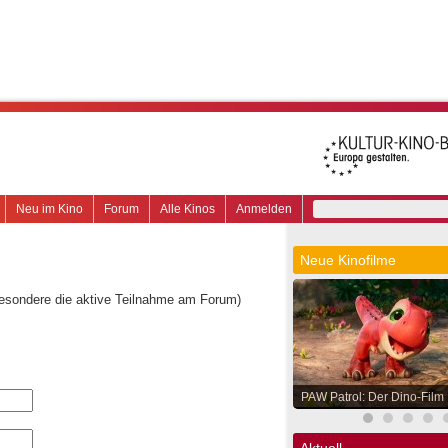
Neu im Kino
Forum
Alle Kinos
Anmelden
Neue Kinofilme
besondere die aktive Teilnahme am Forum)
PAW Patrol: Der Dino-Film
Aktuell