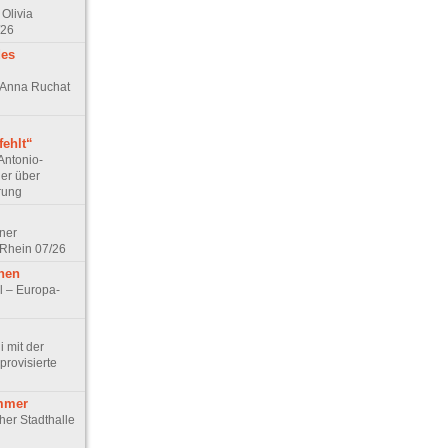
Olivia
/26
des
n Anna Ruchat
ehlt“
Antonio-
ler über
rung
lner
 Rhein 07/26
hen
l – Europa-
 mit der
rovisierte
mmer
cher Stadthalle