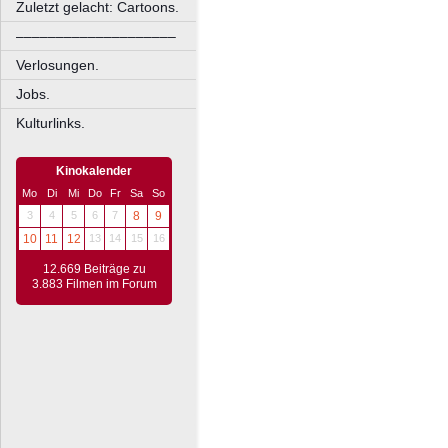
Zuletzt gelacht: Cartoons.
––––––––––––––––––––
Verlosungen.
Jobs.
Kulturlinks.
Kinokalender
Mo
Di
Mi
Do
Fr
Sa
So
3
4
5
6
7
8
9
10
11
12
13
14
15
16
12.669 Beiträge zu
3.883 Filmen im Forum