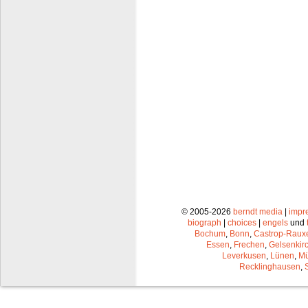
© 2005-2026
berndt media
|
impr
biograph
|
choices
|
engels
und
Bochum
,
Bonn
,
Castrop-Raux
Essen
,
Frechen
,
Gelsenkir
Leverkusen
,
Lünen
,
Mü
Recklinghausen
,