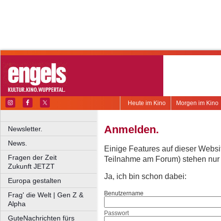
Heute im Kino
Morgen im Kino
Anmelden.
Newsletter.
News.
Einige Features auf dieser Websi
Fragen der Zeit
Teilnahme am Forum) stehen nur re
Zukunft JETZT
Ja, ich bin schon dabei:
Europa gestalten
Benutzername
Frag' die Welt | Gen Z &
Alpha
Passwort
GuteNachrichten fürs