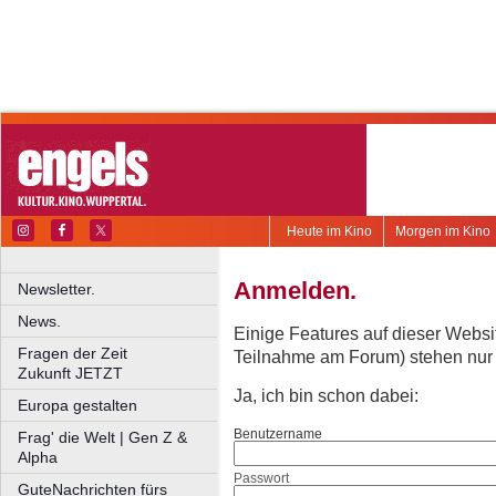
Heute im Kino
Morgen im Kino
Anmelden.
Newsletter.
News.
Einige Features auf dieser Websi
Fragen der Zeit
Teilnahme am Forum) stehen nur re
Zukunft JETZT
Ja, ich bin schon dabei:
Europa gestalten
Benutzername
Frag' die Welt | Gen Z &
Alpha
Passwort
GuteNachrichten fürs