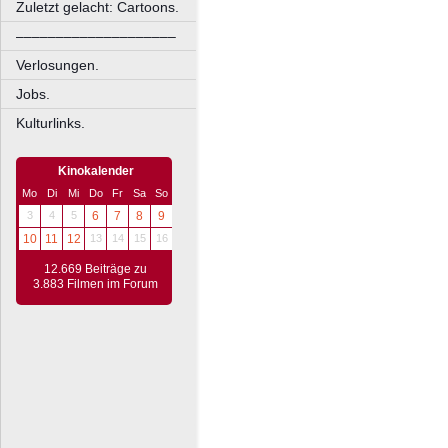
Zuletzt gelacht: Cartoons.
––––––––––––––––––––
Verlosungen.
Jobs.
Kulturlinks.
Kinokalender
Mo
Di
Mi
Do
Fr
Sa
So
3
4
5
6
7
8
9
10
11
12
13
14
15
16
12.669 Beiträge zu
3.883 Filmen im Forum