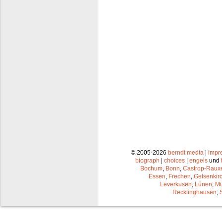
© 2005-2026
berndt media
|
impr
biograph
|
choices
|
engels
und
Bochum
,
Bonn
,
Castrop-Raux
Essen
,
Frechen
,
Gelsenkir
Leverkusen
,
Lünen
,
Mü
Recklinghausen
,