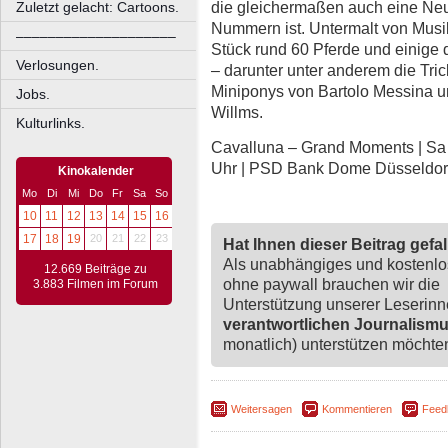
die gleichermaßen auch eine Neui
Zuletzt gelacht: Cartoons.
Nummern ist. Untermalt von Musik
––––––––––––––––––––
Stück rund 60 Pferde und einige 
Verlosungen.
– darunter unter anderem die Tri
Miniponys von Bartolo Messina un
Jobs.
Willms.
Kulturlinks.
Cavalluna – Grand Moments | Sa 1
Uhr | PSD Bank Dome Düsseldorf
Kinokalender
Mo
Di
Mi
Do
Fr
Sa
So
10
11
12
13
14
15
16
17
18
19
20
21
22
23
Hat Ihnen dieser Beitrag gefa
Als unabhängiges und kostenl
12.669 Beiträge zu
ohne paywall brauchen wir die
3.883 Filmen im Forum
Unterstützung unserer Leserin
verantwortlichen Journalism
monatlich) unterstützen möchten,
Weitersagen
Kommentieren
Feed