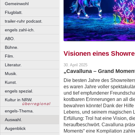
Gemeinwohl
Flugblatt.
trailer-ruhr podcast.
engels zahl-ich.
ABO.
Bühne.
Visionen eines Showre
Film.
Literatur.
30. April 2025
„Cavalluna – Grand Moment
Musik.
Die besten Jahre des Showreiters 
Kunst.
es waren Jahre voller spektakulä
engels spezial.
und tief empfundener Freundscha
kostbaren Erinnerungen an all d
Kultur in NRW.
bewahren könnte! Dank der Hilfe 
engels-Thema.
Lebens, und seinem magischen L
Erfüllung: Trol hat eine Vision, di
Auswahl.
heraufbeschwört. Cavalluna präs
Augenblick
Moments“ eine Kompilation zahlre