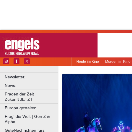
Heute im Kino
Morgen im Kino
Newsletter.
News.
Fragen der Zeit
Zukunft JETZT
Europa gestalten
Frag' die Welt | Gen Z &
Alpha
GuteNachrichten fürs