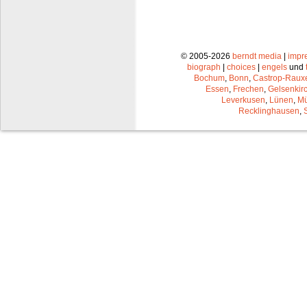
© 2005-2026
berndt media
|
impr
biograph
|
choices
|
engels
und
Bochum
,
Bonn
,
Castrop-Raux
Essen
,
Frechen
,
Gelsenkir
Leverkusen
,
Lünen
,
Mü
Recklinghausen
,