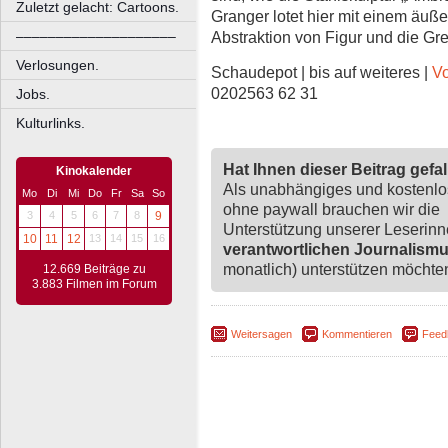
Zuletzt gelacht: Cartoons.
Granger lotet hier mit einem äuße
––––––––––––––––––––
Abstraktion von Figur und die Gren
Verlosungen.
Schaudepot | bis auf weiteres |
Vo
0202563 62 31
Jobs.
Kulturlinks.
Hat Ihnen dieser Beitrag gefa
Kinokalender
Als unabhängiges und kostenl
Mo
Di
Mi
Do
Fr
Sa
So
ohne paywall brauchen wir die
3
4
5
6
7
8
9
Unterstützung unserer Leserin
10
11
12
13
14
15
16
verantwortlichen Journalism
monatlich) unterstützen möchten,
12.669 Beiträge zu
3.883 Filmen im Forum
Weitersagen
Kommentieren
Feed