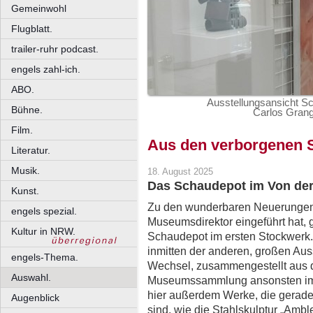
Gemeinwohl
Flugblatt.
trailer-ruhr podcast.
engels zahl-ich.
ABO.
Ausstellungsansicht S
Bühne.
Carlos Grang
Film.
Aus den verborgenen 
Literatur.
Musik.
18. August 2025
Das Schaudepot im Von de
Kunst.
Zu den wunderbaren Neuerungen,
engels spezial.
Museumsdirektor eingeführt hat, g
Kultur in NRW.
Schaudepot im ersten Stockwerk. E
inmitten der anderen, großen Auss
engels-Thema.
Wechsel, zusammengestellt aus d
Auswahl.
Museumssammlung ansonsten im D
hier außerdem Werke, die gerad
Augenblick
sind, wie die Stahlskulptur „Ambl