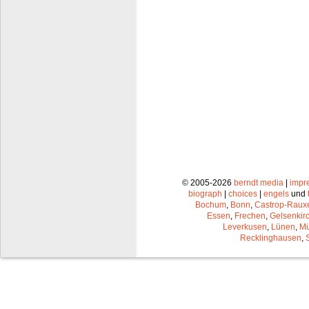
© 2005-2026
berndt media
|
impr
biograph
|
choices
|
engels
und
Bochum
,
Bonn
,
Castrop-Raux
Essen
,
Frechen
,
Gelsenkir
Leverkusen
,
Lünen
,
Mü
Recklinghausen
,