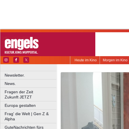
Heute im Kino
Morgen im Kino
Newsletter.
News.
Fragen der Zeit
Zukunft JETZT
Europa gestalten
Frag' die Welt | Gen Z &
Alpha
GuteNachrichten fürs