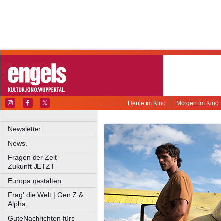
Heute im Kino
Morgen im Kino
Newsletter.
News.
Fragen der Zeit
Zukunft JETZT
Europa gestalten
Frag' die Welt | Gen Z &
Alpha
GuteNachrichten fürs