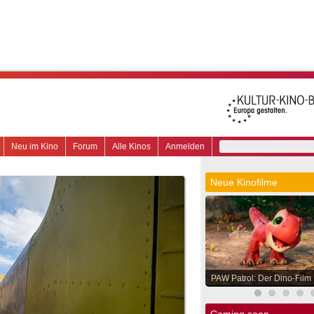
Neu im Kino
Forum
Alle Kinos
Anmelden
Neue Kinofilme
PAW Patrol: Der Dino-Film
Coming soon.