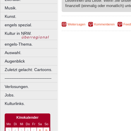
Leserinnen und Leser. Wenn Sie unse
finanziell (einmalig oder monatlich) unt
Musik.
Kunst.
engels spezial.
Weitersagen
Kommentieren
Feed
Kultur in NRW.
engels-Thema.
Auswahl.
Augenblick
Zuletzt gelacht: Cartoons.
––––––––––––––––––––
Verlosungen.
Jobs.
Kulturlinks.
Kinokalender
Mo
Di
Mi
Do
Fr
Sa
So
3
4
5
6
7
8
9