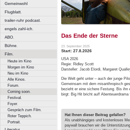
Gemeinwohl
Flugblatt.
trailer-ruhr podcast.
engels zahl-ich.
Das Ende der Sterne
ABO.
Bühne.
23. September 2025
Start: 27.8.2026
Film.
USA 2026
Heute im Kino
Regie: Ridley Scott
Morgen im Kino
Darsteller: Jacob Elordi, Margaret Qualle
Neu im Kino
Die Welt geht unter – auch der junge Pilot
Alle Kinos.
Gemeinsam mit dem misanthropisch gesti
Forum.
bezieht er eine sichere Festung. Bis ihn
Coming soon.
birgt: Big Hit bricht auf! Abenteuerdrama
Festival.
Foyer.
Gespräch zum Film.
Hat Ihnen dieser Beitrag gefallen?
Roter Teppich.
Als unabhängiges und kostenloses M
Portrait.
paywall brauchen wir die Unterstützun
Literatur.