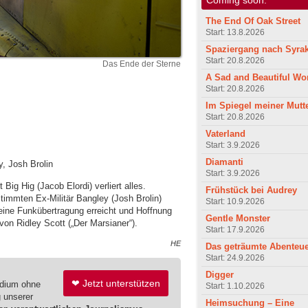
The End Of Oak Street
Start: 13.8.2026
Spaziergang nach Syra
Start: 20.8.2026
Das Ende der Sterne
A Sad and Beautiful Wo
Start: 20.8.2026
Im Spiegel meiner Mutt
Start: 20.8.2026
Vaterland
Start: 3.9.2026
Diamanti
y, Josh Brolin
Start: 3.9.2026
 Big Hig (Jacob Elordi) verliert alles.
Frühstück bei Audrey
mmten Ex-Militär Bangley (Josh Brolin)
Start: 10.9.2026
 eine Funkübertragung erreicht und Hoffnung
Gentle Monster
 von Ridley Scott („Der Marsianer“).
Start: 17.9.2026
HE
Das geträumte Abenteu
Start: 24.9.2026
Digger
❤ Jetzt unterstützen
edium ohne
Start: 1.10.2026
g unserer
Heimsuchung – Eine