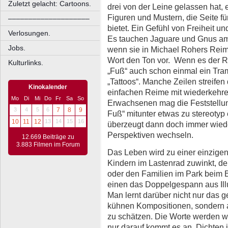
Zuletzt gelacht: Cartoons.
drei von der Leine gelassen hat, 
Figuren und Mustern, die Seite f
––––––––––––––––––––
bietet. Ein Gefühl von Freiheit u
Verlosungen.
Es tauchen Jaguare und Gnus am 
Jobs.
wenn sie in Michael Rohers Rei
Wort den Ton vor. Wenn es der Re
Kulturlinks.
„Fuß“ auch schon einmal ein Tra
„Tattoos“. Manche Zeilen streife
Kinokalender
einfachen Reime mit wiederkehre
Mo
Di
Mi
Do
Fr
Sa
So
Erwachsenen mag die Feststellun
3
4
5
6
7
8
9
Fuß“ mitunter etwas zu stereotyp
10
11
12
13
14
15
16
überzeugt dann doch immer wieder 
Perspektiven wechseln.
12.669 Beiträge zu
3.883 Filmen im Forum
Das Leben wird zu einer einzigen
Kindern im Lastenrad zuwinkt, d
oder den Familien im Park beim 
einen das Doppelgespann aus Illus
Man lernt darüber nicht nur das g
kühnen Kompositionen, sondern
zu schätzen. Die Worte werden 
nur darauf kommt es an. Dichten i