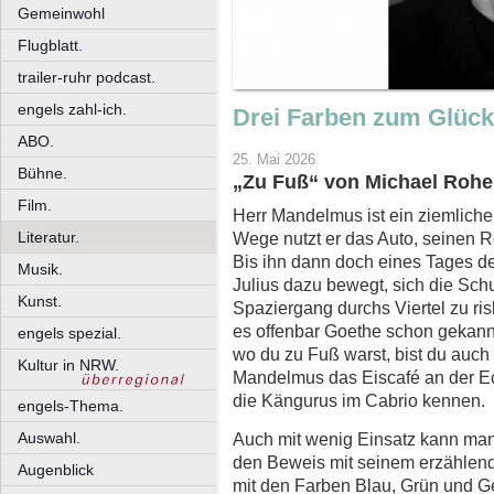
Gemeinwohl
Flugblatt.
trailer-ruhr podcast.
engels zahl-ich.
Drei Farben zum Glück
ABO.
25. Mai 2026
Bühne.
„Zu Fuß“ von Michael Roher
Film.
Herr Mandelmus ist ein ziemlicher
Literatur.
Wege nutzt er das Auto, seinen Ro
Bis ihn dann doch eines Tages de
Musik.
Julius dazu bewegt, sich die Sc
Kunst.
Spaziergang durchs Viertel zu ris
es offenbar Goethe schon gekann
engels spezial.
wo du zu Fuß warst, bist du auch 
Kultur in NRW.
Mandelmus das Eiscafé an der E
die Kängurus im Cabrio kennen.
engels-Thema.
Auch mit wenig Einsatz kann man v
Auswahl.
den Beweis mit seinem erzählend
Augenblick
mit den Farben Blau, Grün und 