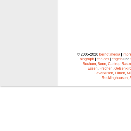
© 2005-2026
berndt media
|
impr
biograph
|
choices
|
engels
und
Bochum
,
Bonn
,
Castrop-Raux
Essen
,
Frechen
,
Gelsenkir
Leverkusen
,
Lünen
,
Mü
Recklinghausen
,