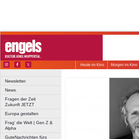
Heute im Kino
Morgen im Kino
Newsletter.
News.
Fragen der Zeit
Zukunft JETZT
Europa gestalten
Frag' die Welt | Gen Z &
Alpha
GuteNachrichten fürs