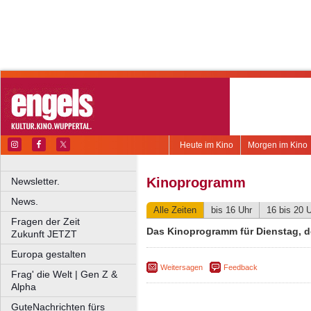
Heute im Kino
Morgen im Kino
Kinoprogramm
Newsletter.
News.
Alle Zeiten
bis 16 Uhr
16 bis 20 
Fragen der Zeit
Das Kinoprogramm für Dienstag, 
Zukunft JETZT
Europa gestalten
Weitersagen
Feedback
Frag' die Welt | Gen Z &
Alpha
GuteNachrichten fürs