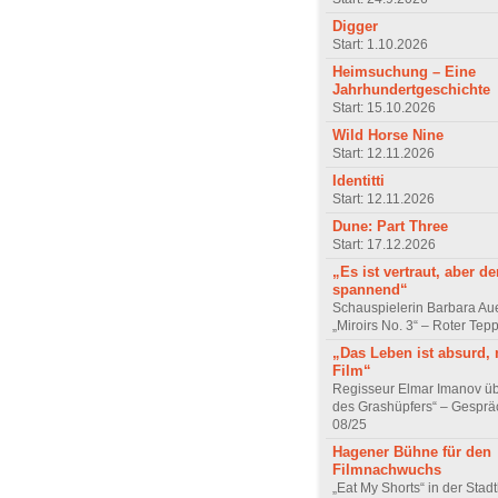
Digger
Start: 1.10.2026
Heimsuchung – Eine
Jahrhundertgeschichte
Start: 15.10.2026
Wild Horse Nine
Start: 12.11.2026
Identitti
Start: 12.11.2026
Dune: Part Three
Start: 17.12.2026
„Es ist vertraut, aber d
spannend“
Schauspielerin Barbara Au
„Miroirs No. 3“ – Roter Tep
„Das Leben ist absurd, 
Film“
Regisseur Elmar Imanov üb
des Grashüpfers“ – Gesprä
08/25
Hagener Bühne für den
Filmnachwuchs
„Eat My Shorts“ in der Stad