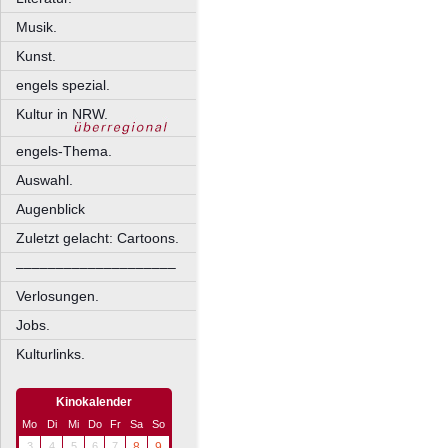
Musik.
Kunst.
engels spezial.
Kultur in NRW.
engels-Thema.
Auswahl.
Augenblick
Zuletzt gelacht: Cartoons.
––––––––––––––––––––
Verlosungen.
Jobs.
Kulturlinks.
Kinokalender
Mo
Di
Mi
Do
Fr
Sa
So
3
4
5
6
7
8
9