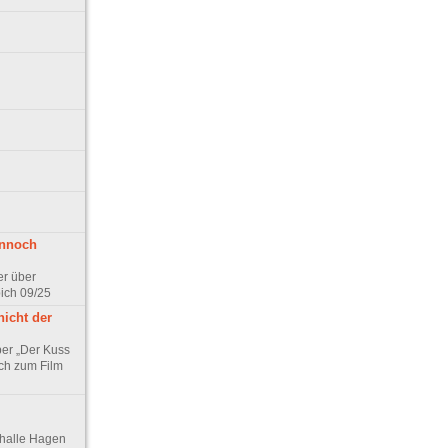
ennoch
er über
pich 09/25
nicht der
er „Der Kuss
ch zum Film
thalle Hagen