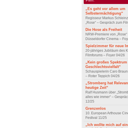
„Es geht vor allem um
Selbstermächtigung“
Regisseur Markus Schleinz
„Rose“ – Gespräch zum Fil
Die Hose als Freiheit
NRW-Premiere von „Rose“
Düsseldorfer Cinema – Foy
Spielzimmer für neue I
20-jähriges Jubiläum des K
Filmforums – Foyer 04/26
„Kein großes Spektrum
Geschlechtsvielfalt“
Schauspielerin Caro Braun
– Roter Teppich 04/26
„Stromberg hat Relevanz
heutige Zeit“
Ralf Husmann über „Strom
alles wie immer“ – Gesprä
12/25
Grenzenlos
10. European Arthouse Ci
Festival 11/25
„Ich wollte mich auf ei