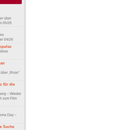
er über
m 05/26
 im
er 04/26
mpulse
ölner
 an
 über „Rose“
 für die
berg – Wieder
ch zum Film
nema Day –
ne Suche