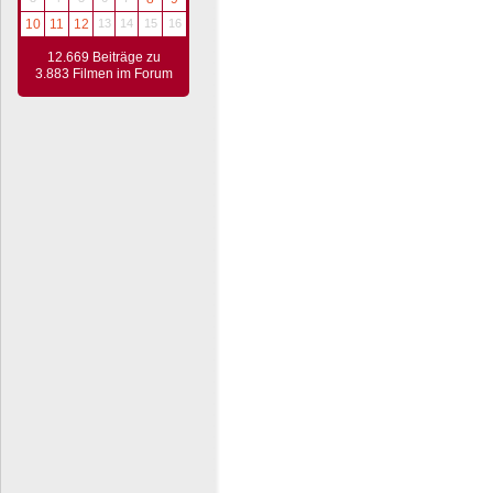
10
11
12
13
14
15
16
12.669 Beiträge zu
3.883 Filmen im Forum