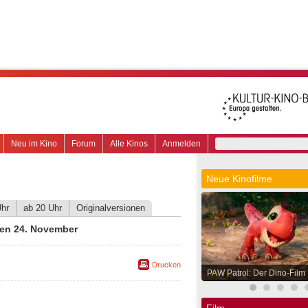
Neu im Kino
Forum
Alle Kinos
Anmelden
Neue Kinofilme
Uhr
ab 20 Uhr
Originalversionen
den 24. November
Drucken
PAW Patrol: Der Dino-Film
Film.