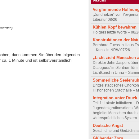
Verglimmende Hoffnun
„Zündhölzer“ von Yevgenia
Literatur 08/26
Kühlen Kopf bewahren
 werden)
Holgers letzte Worte – 08/2
Konstruktionen der Nat
Bernhard Fuchs in Haus Est
– Kunst in NRW 07/26
 haben, dann kommen Sie über den folgenden
„Licht zieht Menschen 
ca. 1 Minute und ist selbstverständlich
Direktor John Jaspers über 
Dialogues“im Zentrum für i
Lichtkunst in Unna – Samm
Sommerliche Seelenru
Drittes städtisches Chorkon
Historischen Stadthalle – 
Integration unter Druck
Teil 1: Lokale Initiativen – 
Jugendmigrationsdienst Wu
begleitet Menschen durch 
widersprüchliches System
Deutsche Angst
Geschichte und Gedächtnis
Glühender Zorn