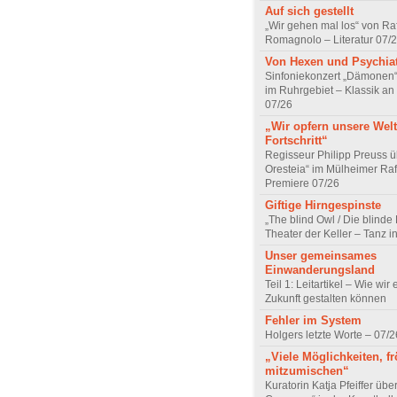
Auf sich gestellt
„Wir gehen mal los“ von Raf
Romagnolo – Literatur 07/
Von Hexen und Psychia
Sinfoniekonzert „Dämonen“
im Ruhrgebiet – Klassik an
07/26
„Wir opfern unsere Welt
Fortschritt“
Regisseur Philipp Preuss ü
Oresteia“ im Mülheimer Raf
Premiere 07/26
Giftige Hirngespinste
„The blind Owl / Die blinde
Theater der Keller – Tanz 
Unser gemeinsames
Einwanderungsland
Teil 1: Leitartikel – Wie wir 
Zukunft gestalten können
Fehler im System
Holgers letzte Worte – 07/2
„Viele Möglichkeiten, fr
mitzumischen“
Kuratorin Katja Pfeiffer übe