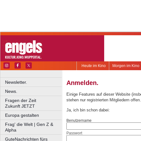
Heute im Kino
Morgen im Kino
Anmelden.
Newsletter.
News.
Einige Features auf dieser Website (ins
stehen nur registrierten Mitgliedern offen.
Fragen der Zeit
Zukunft JETZT
Ja, ich bin schon dabei:
Europa gestalten
Benutzername
Frag' die Welt | Gen Z &
Alpha
Passwort
GuteNachrichten fürs