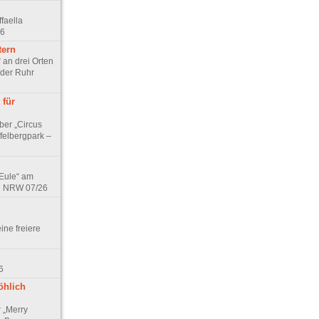
faella
26
tern
 an drei Orten
 der Ruhr
 für
ber „Circus
felbergpark –
 Eule“ am
in NRW 07/26
eine freiere
6
öhlich
r „Merry