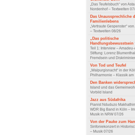
„Das Teufelsbuch“ von Asta 
Nordenhof – Textwelten 07
Das Unaussprechliche 
Familienlebens
„Vertraute Gespenster“ vo
– Textwelten 08/26
„Das politische
Handlungsbewusstsein f
Teil 1: Interview – Amadeu-
Stiftung: Lorenz Blumentha
Fremdsein und Diskriminie
Von Tod und Teufel
„Walpurgisnacht“ in der Kö
Philharmonie – Klassik am
Den Banken widersprec
Island und das Gemeinwoh
Vorbild Island
Jazz aus Südafrika
Pianist Nduduzo Makhathini
WDR Big Band in Köln – Imp
Musik in NRW 07/26
Von der Pauke zum Ha
Sinfoniekonzert in Historis
– Musik 07/26