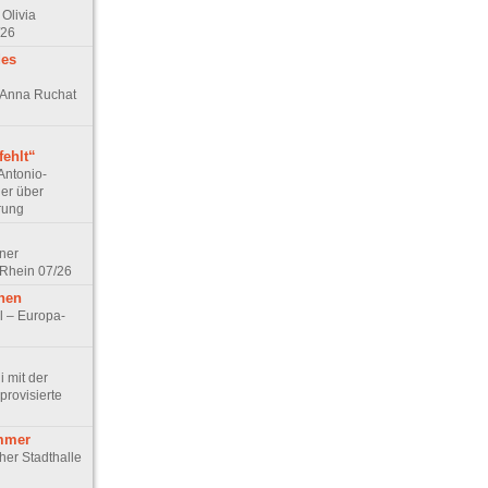
Olivia
/26
des
n Anna Ruchat
ehlt“
Antonio-
ler über
rung
lner
 Rhein 07/26
hen
l – Europa-
 mit der
rovisierte
mmer
cher Stadthalle