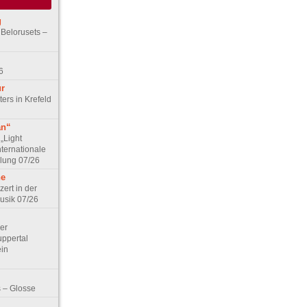
g
 Belorusets –
6
ur
ers in Krefeld
an“
„Light
nternationale
lung 07/26
he
zert in der
Musik 07/26
Der
ppertal
ein
 – Glosse