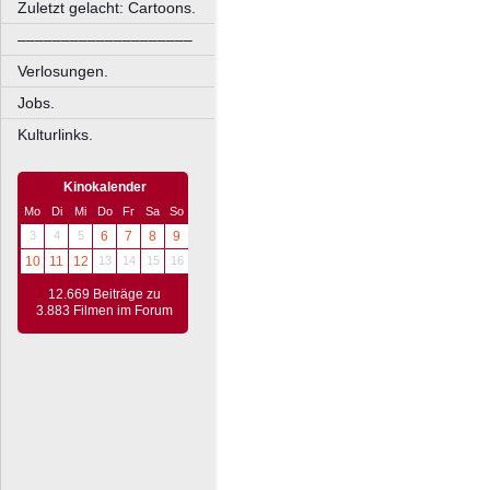
Zuletzt gelacht: Cartoons.
––––––––––––––––––––
Verlosungen.
Jobs.
Kulturlinks.
Kinokalender
Mo
Di
Mi
Do
Fr
Sa
So
3
4
5
6
7
8
9
10
11
12
13
14
15
16
12.669 Beiträge zu
3.883 Filmen im Forum