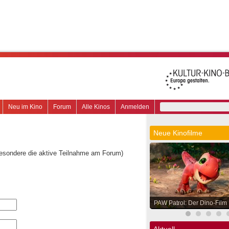
Neu im Kino
Forum
Alle Kinos
Anmelden
Neue Kinofilme
besondere die aktive Teilnahme am Forum)
PAW Patrol: Der Dino-Film
Aktuell