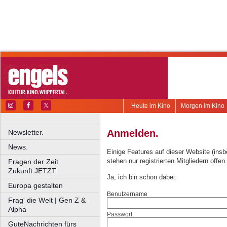
Heute im Kino
Morgen im Kino
Anmelden.
Newsletter.
News.
Einige Features auf dieser Website (ins
stehen nur registrierten Mitgliedern offen.
Fragen der Zeit
Zukunft JETZT
Ja, ich bin schon dabei:
Europa gestalten
Benutzername
Frag' die Welt | Gen Z &
Alpha
Passwort
GuteNachrichten fürs