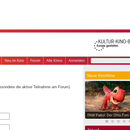
Neu im Kino
Forum
Alle Kinos
Anmelden
Neue Kinofilme
besondere die aktive Teilnahme am Forum)
PAW Patrol: Der Dino-Film
Aktuell