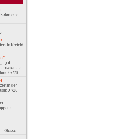
g
 Belorusets –
6
ur
ers in Krefeld
an“
„Light
nternationale
lung 07/26
he
zert in der
Musik 07/26
Der
ppertal
ein
 – Glosse