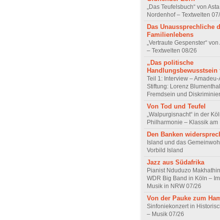
„Das Teufelsbuch“ von Asta 
Nordenhof – Textwelten 07
Das Unaussprechliche 
Familienlebens
„Vertraute Gespenster“ vo
– Textwelten 08/26
„Das politische
Handlungsbewusstsein f
Teil 1: Interview – Amadeu-
Stiftung: Lorenz Blumentha
Fremdsein und Diskriminie
Von Tod und Teufel
„Walpurgisnacht“ in der Kö
Philharmonie – Klassik am
Den Banken widersprec
Island und das Gemeinwoh
Vorbild Island
Jazz aus Südafrika
Pianist Nduduzo Makhathini
WDR Big Band in Köln – Imp
Musik in NRW 07/26
Von der Pauke zum Ha
Sinfoniekonzert in Historis
– Musik 07/26