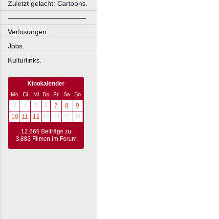
Zuletzt gelacht: Cartoons.
––––––––––––––––––––
Verlosungen.
Jobs.
Kulturlinks.
Kinokalender
Mo
Di
Mi
Do
Fr
Sa
So
3
4
5
6
7
8
9
10
11
12
13
14
15
16
12.669 Beiträge zu
3.883 Filmen im Forum