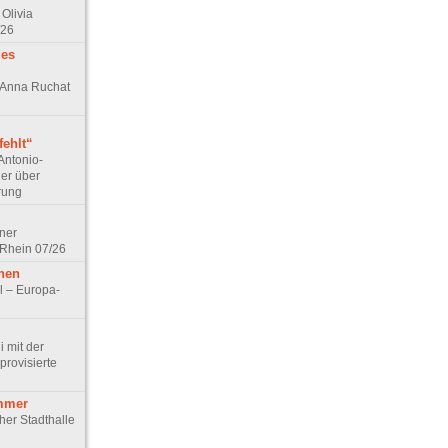
Olivia
/26
des
n Anna Ruchat
ehlt“
Antonio-
ler über
rung
lner
 Rhein 07/26
hen
l – Europa-
 mit der
rovisierte
mmer
cher Stadthalle