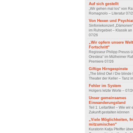
Auf sich gestellt
„Wir gehen mal los“ von Raf
Romagnolo – Literatur 07/
Von Hexen und Psychia
Sinfoniekonzert „Dämonen“
im Ruhrgebiet – Klassik an
07/26
„Wir opfern unsere Welt
Fortschritt“
Regisseur Philipp Preuss ü
Oresteia“ im Mülheimer Raf
Premiere 07/26
Giftige Hirngespinste
„The blind Owl / Die blinde
Theater der Keller – Tanz 
Fehler im System
Holgers letzte Worte – 07/2
Unser gemeinsames
Einwanderungsland
Teil 1: Leitartikel – Wie wir 
Zukunft gestalten können
„Viele Möglichkeiten, fr
mitzumischen“
Kuratorin Katja Pfeiffer übe