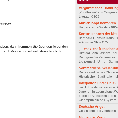
Verglimmende Hoffnun
„Zündhölzer“ von Yevgenia
Literatur 08/26
Kühlen Kopf bewahren
 werden)
Holgers letzte Worte – 08/2
Konstruktionen der Nat
Bernhard Fuchs in Haus Est
– Kunst in NRW 07/26
 haben, dann kommen Sie über den folgenden
„Licht zieht Menschen 
ca. 1 Minute und ist selbstverständlich
Direktor John Jaspers über 
Dialogues“im Zentrum für i
Lichtkunst in Unna – Samm
Sommerliche Seelenru
Drittes städtisches Chorkon
Historischen Stadthalle – 
Integration unter Druck
Teil 1: Lokale Initiativen – 
Jugendmigrationsdienst Wu
begleitet Menschen durch 
widersprüchliches System
Deutsche Angst
Geschichte und Gedächtnis
Glühender Zorn