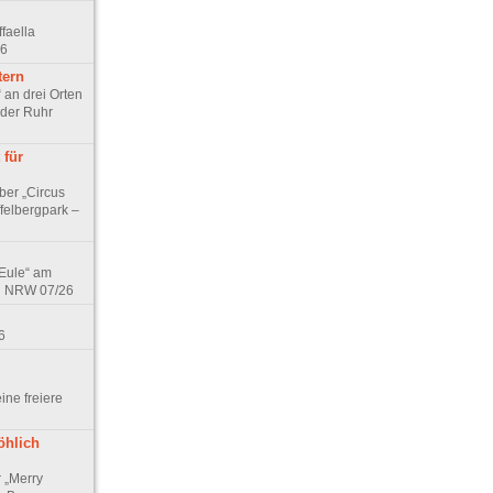
faella
26
tern
 an drei Orten
 der Ruhr
 für
ber „Circus
felbergpark –
 Eule“ am
in NRW 07/26
6
eine freiere
öhlich
r „Merry