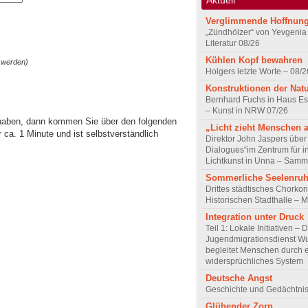
Verglimmende Hoffnun
„Zündhölzer“ von Yevgenia
Literatur 08/26
Kühlen Kopf bewahren
 werden)
Holgers letzte Worte – 08/2
Konstruktionen der Nat
Bernhard Fuchs in Haus Est
– Kunst in NRW 07/26
 haben, dann kommen Sie über den folgenden
„Licht zieht Menschen 
ca. 1 Minute und ist selbstverständlich
Direktor John Jaspers über 
Dialogues“im Zentrum für i
Lichtkunst in Unna – Samm
Sommerliche Seelenru
Drittes städtisches Chorkon
Historischen Stadthalle – 
Integration unter Druck
Teil 1: Lokale Initiativen – 
Jugendmigrationsdienst Wu
begleitet Menschen durch 
widersprüchliches System
Deutsche Angst
Geschichte und Gedächtnis
Glühender Zorn