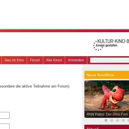
Neu im Kino
Forum
Alle Kinos
Anmelden
Neue Kinofilme
besondere die aktive Teilnahme am Forum)
PAW Patrol: Der Dino-Film
Aktuell