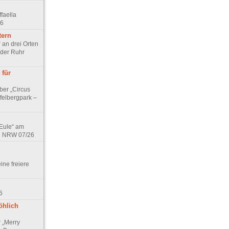
faella
26
tern
 an drei Orten
 der Ruhr
 für
ber „Circus
felbergpark –
 Eule“ am
in NRW 07/26
eine freiere
6
öhlich
r „Merry