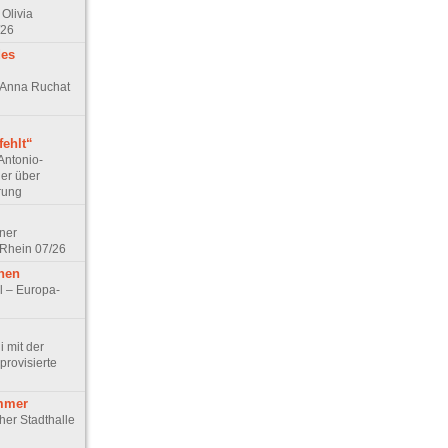
Olivia
/26
des
n Anna Ruchat
ehlt“
Antonio-
ler über
rung
lner
 Rhein 07/26
hen
l – Europa-
 mit der
rovisierte
mmer
cher Stadthalle