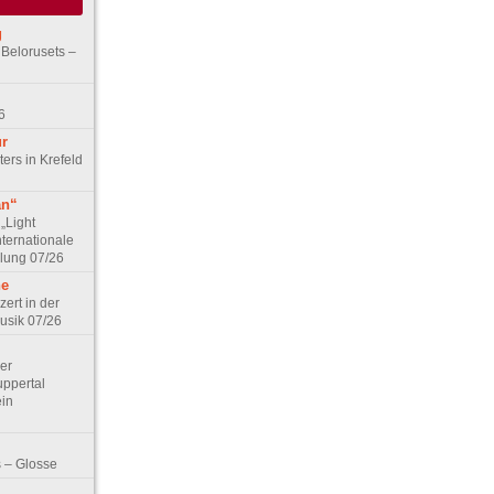
g
 Belorusets –
6
ur
ers in Krefeld
an“
„Light
nternationale
lung 07/26
he
zert in der
Musik 07/26
Der
ppertal
ein
 – Glosse