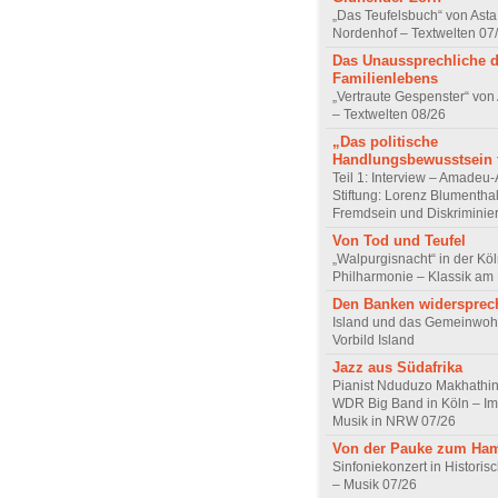
„Das Teufelsbuch“ von Asta 
Nordenhof – Textwelten 07
Das Unaussprechliche 
Familienlebens
„Vertraute Gespenster“ vo
– Textwelten 08/26
„Das politische
Handlungsbewusstsein f
Teil 1: Interview – Amadeu-
Stiftung: Lorenz Blumentha
Fremdsein und Diskriminie
Von Tod und Teufel
„Walpurgisnacht“ in der Kö
Philharmonie – Klassik am
Den Banken widersprec
Island und das Gemeinwoh
Vorbild Island
Jazz aus Südafrika
Pianist Nduduzo Makhathini
WDR Big Band in Köln – Imp
Musik in NRW 07/26
Von der Pauke zum Ha
Sinfoniekonzert in Historis
– Musik 07/26