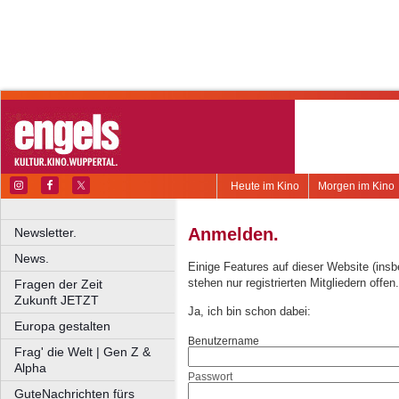
Heute im Kino
Morgen im Kino
Anmelden.
Newsletter.
News.
Einige Features auf dieser Website (ins
stehen nur registrierten Mitgliedern offen.
Fragen der Zeit
Zukunft JETZT
Ja, ich bin schon dabei:
Europa gestalten
Benutzername
Frag' die Welt | Gen Z &
Alpha
Passwort
GuteNachrichten fürs