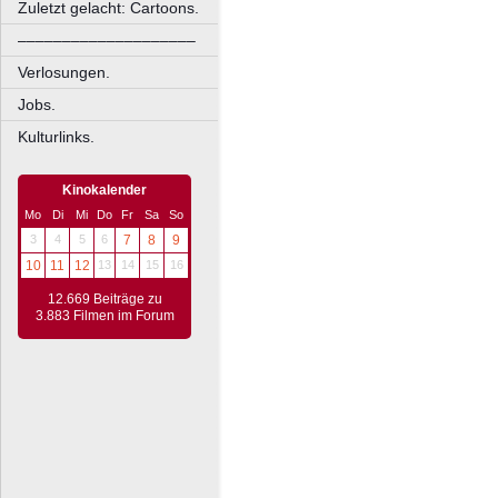
Zuletzt gelacht: Cartoons.
––––––––––––––––––––
Verlosungen.
Jobs.
Kulturlinks.
Kinokalender
Mo
Di
Mi
Do
Fr
Sa
So
3
4
5
6
7
8
9
10
11
12
13
14
15
16
12.669 Beiträge zu
3.883 Filmen im Forum