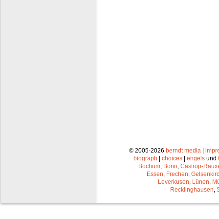
© 2005-2026
berndt media
|
impr
biograph
|
choices
|
engels
und
Bochum
,
Bonn
,
Castrop-Raux
Essen
,
Frechen
,
Gelsenkir
Leverkusen
,
Lünen
,
Mü
Recklinghausen
,