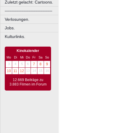
Zuletzt gelacht: Cartoons.
––––––––––––––––––––
Verlosungen.
Jobs.
Kulturlinks.
Kinokalender
Mo
Di
Mi
Do
Fr
Sa
So
3
4
5
6
7
8
9
10
11
12
13
14
15
16
12.669 Beiträge zu
3.883 Filmen im Forum