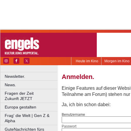
Heute im Kino
Morgen im Kino
Anmelden.
Newsletter.
News.
Einige Features auf dieser Websi
Fragen der Zeit
Teilnahme am Forum) stehen nur re
Zukunft JETZT
Ja, ich bin schon dabei:
Europa gestalten
Benutzername
Frag' die Welt | Gen Z &
Alpha
Passwort
GuteNachrichten fürs