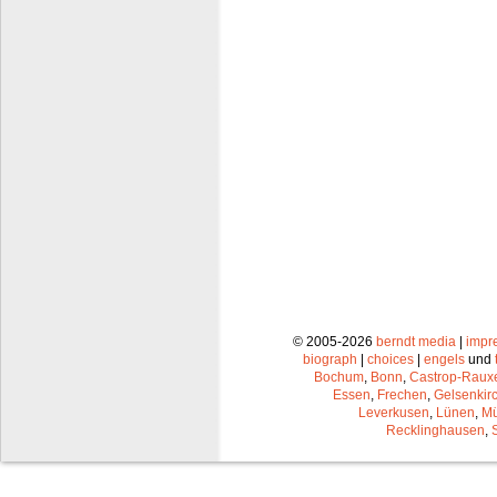
© 2005-2026
berndt media
|
impr
biograph
|
choices
|
engels
und
Bochum
,
Bonn
,
Castrop-Raux
Essen
,
Frechen
,
Gelsenkir
Leverkusen
,
Lünen
,
Mü
Recklinghausen
,