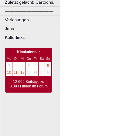
Zuletzt gelacht: Cartoons.
––––––––––––––––––––
Verlosungen.
Jobs.
Kulturlinks.
Kinokalender
Mo
Di
Mi
Do
Fr
Sa
So
3
4
5
6
7
8
9
10
11
12
13
14
15
16
12.669 Beiträge zu
3.883 Filmen im Forum