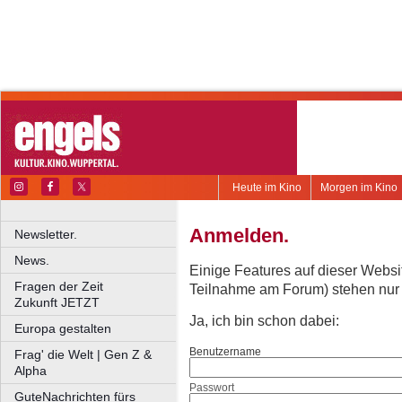
Heute im Kino
Morgen im Kino
Anmelden.
Newsletter.
News.
Einige Features auf dieser Websi
Fragen der Zeit
Teilnahme am Forum) stehen nur re
Zukunft JETZT
Ja, ich bin schon dabei:
Europa gestalten
Benutzername
Frag' die Welt | Gen Z &
Alpha
Passwort
GuteNachrichten fürs