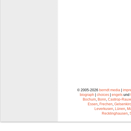
© 2005-2026
berndt media
|
impr
biograph
|
choices
|
engels
und
Bochum
,
Bonn
,
Castrop-Raux
Essen
,
Frechen
,
Gelsenkir
Leverkusen
,
Lünen
,
Mü
Recklinghausen
,