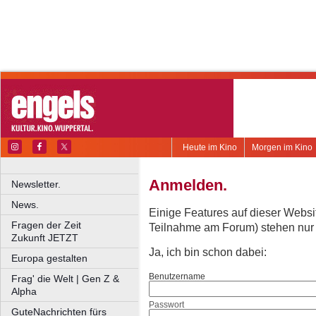
Heute im Kino
Morgen im Kino
Anmelden.
Newsletter.
News.
Einige Features auf dieser Websi
Fragen der Zeit
Teilnahme am Forum) stehen nur re
Zukunft JETZT
Ja, ich bin schon dabei:
Europa gestalten
Benutzername
Frag' die Welt | Gen Z &
Alpha
Passwort
GuteNachrichten fürs