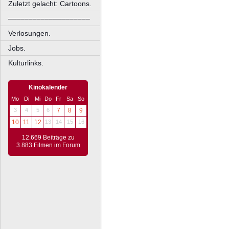
Zuletzt gelacht: Cartoons.
––––––––––––––––––––
Verlosungen.
Jobs.
Kulturlinks.
Kinokalender
Mo
Di
Mi
Do
Fr
Sa
So
3
4
5
6
7
8
9
10
11
12
13
14
15
16
12.669 Beiträge zu
3.883 Filmen im Forum