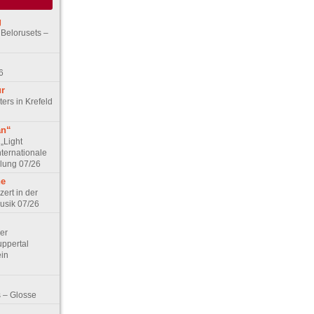
g
 Belorusets –
6
ur
ers in Krefeld
an“
„Light
nternationale
lung 07/26
he
zert in der
Musik 07/26
Der
ppertal
ein
 – Glosse