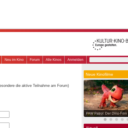
Neu im Kino
Forum
Alle Kinos
Anmelden
Neue Kinofilme
besondere die aktive Teilnahme am Forum)
PAW Patrol: Der Dino-Film
Aktuell