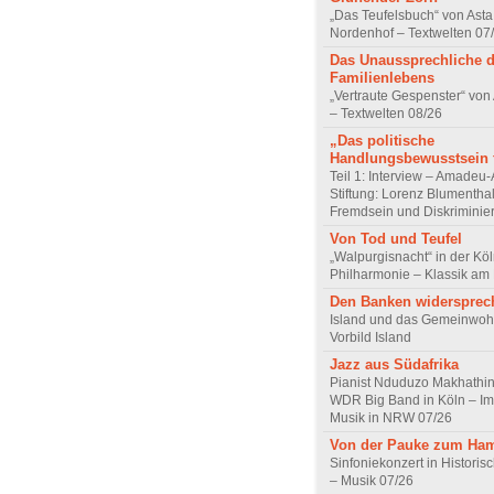
„Das Teufelsbuch“ von Asta 
Nordenhof – Textwelten 07
Das Unaussprechliche 
Familienlebens
„Vertraute Gespenster“ vo
– Textwelten 08/26
„Das politische
Handlungsbewusstsein f
Teil 1: Interview – Amadeu-
Stiftung: Lorenz Blumentha
Fremdsein und Diskriminie
Von Tod und Teufel
„Walpurgisnacht“ in der Kö
Philharmonie – Klassik am
Den Banken widersprec
Island und das Gemeinwoh
Vorbild Island
Jazz aus Südafrika
Pianist Nduduzo Makhathini
WDR Big Band in Köln – Imp
Musik in NRW 07/26
Von der Pauke zum Ha
Sinfoniekonzert in Historis
– Musik 07/26