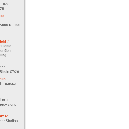
Olivia
/26
des
n Anna Ruchat
ehlt“
Antonio-
ler über
rung
lner
 Rhein 07/26
hen
l – Europa-
 mit der
rovisierte
mmer
cher Stadthalle