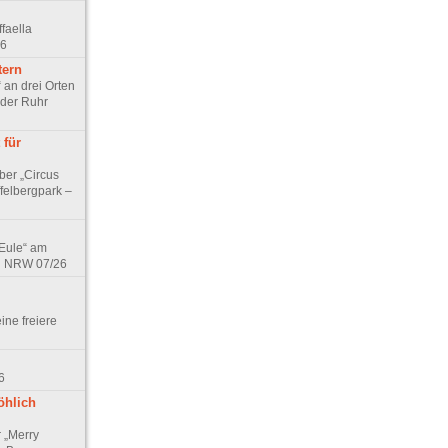
faella
26
tern
 an drei Orten
 der Ruhr
 für
ber „Circus
felbergpark –
 Eule“ am
in NRW 07/26
eine freiere
6
öhlich
r „Merry