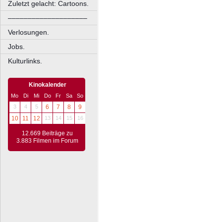
Zuletzt gelacht: Cartoons.
––––––––––––––––––––
Verlosungen.
Jobs.
Kulturlinks.
Kinokalender
Mo
Di
Mi
Do
Fr
Sa
So
3
4
5
6
7
8
9
10
11
12
13
14
15
16
12.669 Beiträge zu
3.883 Filmen im Forum