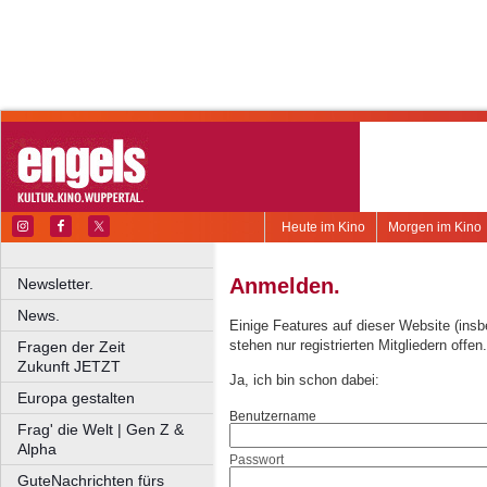
Heute im Kino
Morgen im Kino
Anmelden.
Newsletter.
News.
Einige Features auf dieser Website (ins
stehen nur registrierten Mitgliedern offen.
Fragen der Zeit
Zukunft JETZT
Ja, ich bin schon dabei:
Europa gestalten
Benutzername
Frag' die Welt | Gen Z &
Alpha
Passwort
GuteNachrichten fürs