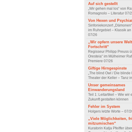
Auf sich gestellt
„Wir gehen mal los“ von Raf
Romagnolo – Literatur 07/
Von Hexen und Psychia
Sinfoniekonzert „Dämonen“
im Ruhrgebiet – Klassik an
07/26
„Wir opfern unsere Welt
Fortschritt“
Regisseur Philipp Preuss ü
Oresteia“ im Mülheimer Raf
Premiere 07/26
Giftige Hirngespinste
„The blind Owl / Die blinde
Theater der Keller – Tanz 
Unser gemeinsames
Einwanderungsland
Teil 1: Leitartikel – Wie wir 
Zukunft gestalten können
Fehler im System
Holgers letzte Worte – 07/2
„Viele Möglichkeiten, fr
mitzumischen“
Kuratorin Katja Pfeiffer übe