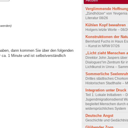
Verglimmende Hoffnun
„Zündhölzer“ von Yevgenia
Literatur 08/26
Kühlen Kopf bewahren
 werden)
Holgers letzte Worte – 08/2
Konstruktionen der Nat
Bernhard Fuchs in Haus Est
– Kunst in NRW 07/26
 haben, dann kommen Sie über den folgenden
„Licht zieht Menschen 
ca. 1 Minute und ist selbstverständlich
Direktor John Jaspers über 
Dialogues“im Zentrum für i
Lichtkunst in Unna – Samm
Sommerliche Seelenru
Drittes städtisches Chorkon
Historischen Stadthalle – 
Integration unter Druck
Teil 1: Lokale Initiativen – 
Jugendmigrationsdienst Wu
begleitet Menschen durch 
widersprüchliches System
Deutsche Angst
Geschichte und Gedächtnis
Glühender Zorn