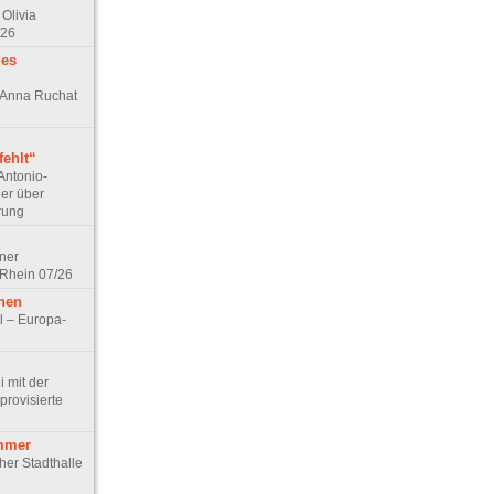
Olivia
/26
des
n Anna Ruchat
ehlt“
Antonio-
ler über
rung
lner
 Rhein 07/26
hen
l – Europa-
 mit der
rovisierte
mmer
cher Stadthalle