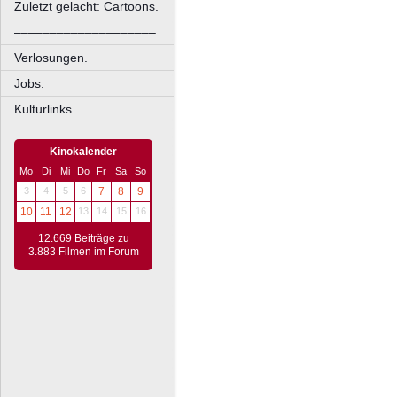
Zuletzt gelacht: Cartoons.
––––––––––––––––––––
Verlosungen.
Jobs.
Kulturlinks.
Kinokalender
Mo
Di
Mi
Do
Fr
Sa
So
3
4
5
6
7
8
9
10
11
12
13
14
15
16
12.669 Beiträge zu
3.883 Filmen im Forum