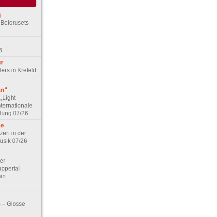
g
 Belorusets –
6
ur
ers in Krefeld
an“
„Light
nternationale
lung 07/26
he
zert in der
Musik 07/26
Der
ppertal
ein
 – Glosse