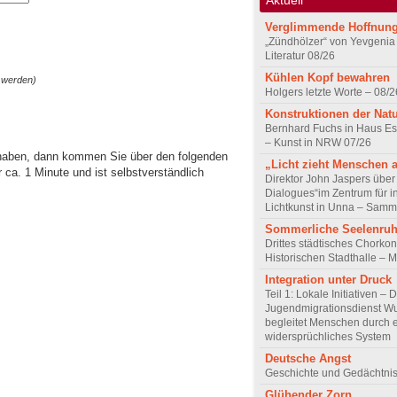
Verglimmende Hoffnun
„Zündhölzer“ von Yevgenia
Literatur 08/26
Kühlen Kopf bewahren
 werden)
Holgers letzte Worte – 08/2
Konstruktionen der Nat
Bernhard Fuchs in Haus Est
– Kunst in NRW 07/26
 haben, dann kommen Sie über den folgenden
„Licht zieht Menschen 
ca. 1 Minute und ist selbstverständlich
Direktor John Jaspers über 
Dialogues“im Zentrum für i
Lichtkunst in Unna – Samm
Sommerliche Seelenru
Drittes städtisches Chorkon
Historischen Stadthalle – 
Integration unter Druck
Teil 1: Lokale Initiativen – 
Jugendmigrationsdienst Wu
begleitet Menschen durch 
widersprüchliches System
Deutsche Angst
Geschichte und Gedächtnis
Glühender Zorn