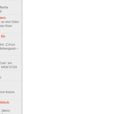
faella
26
tern
 an drei Orten
 der Ruhr
 für
ber „Circus
felbergpark –
 Eule“ am
in NRW 07/26
6
eine freiere
öhlich
r „Merry