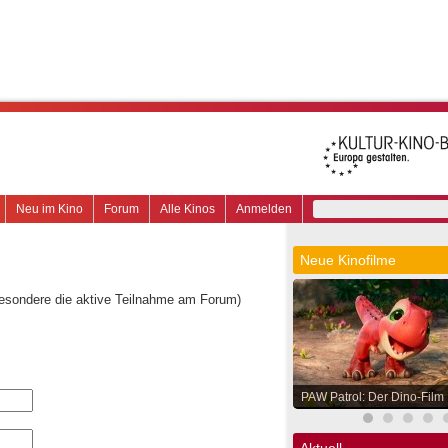
Neu im Kino
Forum
Alle Kinos
Anmelden
Neue Kinofilme
besondere die aktive Teilnahme am Forum)
PAW Patrol: Der Dino-Film
Aktuell