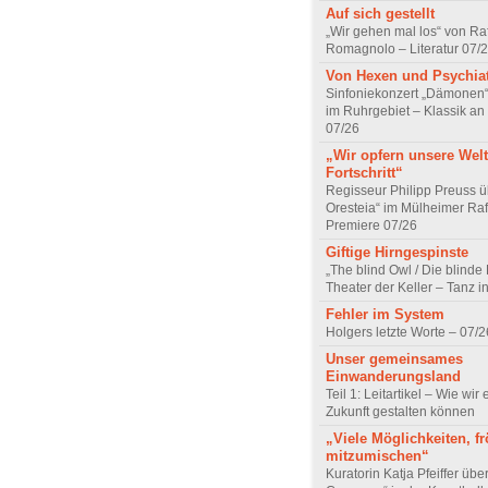
Auf sich gestellt
„Wir gehen mal los“ von Raf
Romagnolo – Literatur 07/
Von Hexen und Psychia
Sinfoniekonzert „Dämonen“
im Ruhrgebiet – Klassik an
07/26
„Wir opfern unsere Welt
Fortschritt“
Regisseur Philipp Preuss ü
Oresteia“ im Mülheimer Raf
Premiere 07/26
Giftige Hirngespinste
„The blind Owl / Die blinde
Theater der Keller – Tanz 
Fehler im System
Holgers letzte Worte – 07/2
Unser gemeinsames
Einwanderungsland
Teil 1: Leitartikel – Wie wir 
Zukunft gestalten können
„Viele Möglichkeiten, fr
mitzumischen“
Kuratorin Katja Pfeiffer übe