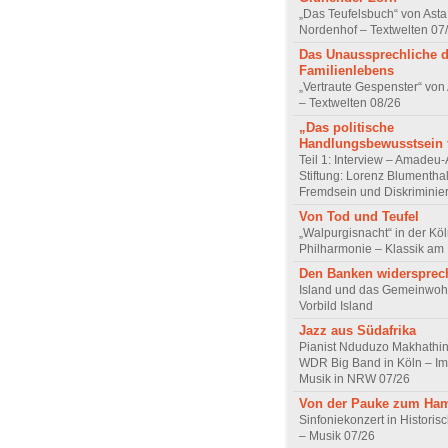
„Das Teufelsbuch“ von Asta 
Nordenhof – Textwelten 07
Das Unaussprechliche 
Familienlebens
„Vertraute Gespenster“ vo
– Textwelten 08/26
„Das politische
Handlungsbewusstsein f
Teil 1: Interview – Amadeu-
Stiftung: Lorenz Blumentha
Fremdsein und Diskriminie
Von Tod und Teufel
„Walpurgisnacht“ in der Kö
Philharmonie – Klassik am
Den Banken widersprec
Island und das Gemeinwoh
Vorbild Island
Jazz aus Südafrika
Pianist Nduduzo Makhathini
WDR Big Band in Köln – Imp
Musik in NRW 07/26
Von der Pauke zum Ha
Sinfoniekonzert in Historis
– Musik 07/26