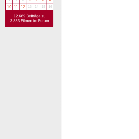
10
11
12
13
14
15
16
12.669 Beiträge zu
3.883 Filmen im Forum