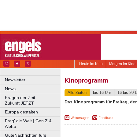
Heute im Kino
Morgen im Kino
Kinoprogramm
Newsletter.
News.
Alle Zeiten
bis 16 Uhr
16 bis 20 
Fragen der Zeit
Das Kinoprogramm für Freitag, de
Zukunft JETZT
Europa gestalten
Weitersagen
Feedback
Frag' die Welt | Gen Z &
Alpha
GuteNachrichten fürs