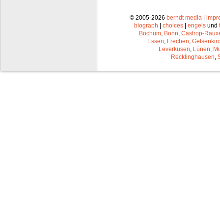
© 2005-2026
berndt media
|
impr
biograph
|
choices
|
engels
und
Bochum
,
Bonn
,
Castrop-Raux
Essen
,
Frechen
,
Gelsenkir
Leverkusen
,
Lünen
,
Mü
Recklinghausen
,