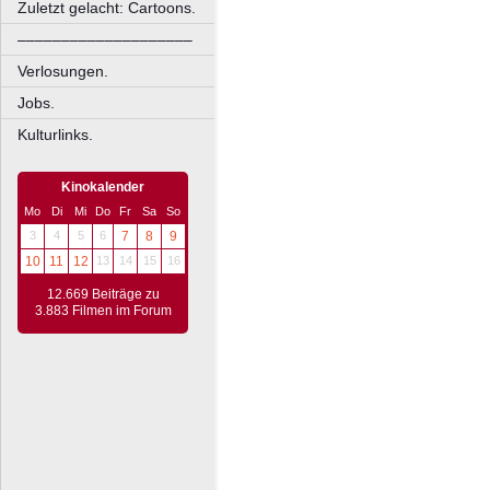
Zuletzt gelacht: Cartoons.
––––––––––––––––––––
Verlosungen.
Jobs.
Kulturlinks.
Kinokalender
Mo
Di
Mi
Do
Fr
Sa
So
3
4
5
6
7
8
9
10
11
12
13
14
15
16
12.669 Beiträge zu
3.883 Filmen im Forum