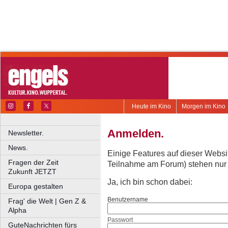
Heute im Kino
Morgen im Kino
Anmelden.
Newsletter.
News.
Einige Features auf dieser Websi
Fragen der Zeit
Teilnahme am Forum) stehen nur re
Zukunft JETZT
Ja, ich bin schon dabei:
Europa gestalten
Benutzername
Frag' die Welt | Gen Z &
Alpha
Passwort
GuteNachrichten fürs