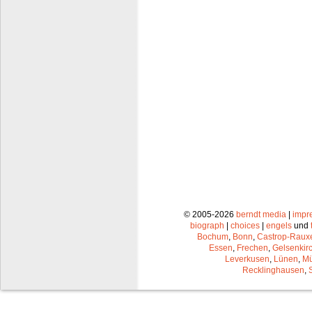
© 2005-2026
berndt media
|
impr
biograph
|
choices
|
engels
und
Bochum
,
Bonn
,
Castrop-Raux
Essen
,
Frechen
,
Gelsenkir
Leverkusen
,
Lünen
,
Mü
Recklinghausen
,