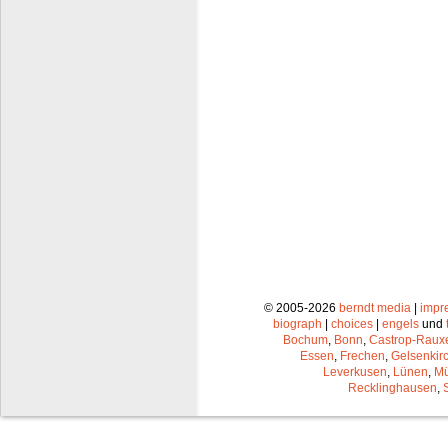
© 2005-2026
berndt media
|
impr
biograph
|
choices
|
engels
und
Bochum
,
Bonn
,
Castrop-Raux
Essen
,
Frechen
,
Gelsenkir
Leverkusen
,
Lünen
,
Mü
Recklinghausen
,