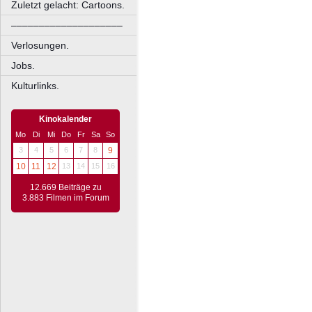
Zuletzt gelacht: Cartoons.
––––––––––––––––––––
Verlosungen.
Jobs.
Kulturlinks.
Kinokalender
Mo
Di
Mi
Do
Fr
Sa
So
3
4
5
6
7
8
9
10
11
12
13
14
15
16
12.669 Beiträge zu
3.883 Filmen im Forum