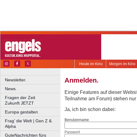
Heute im Kino
Morgen im Kino
Anmelden.
Newsletter.
News.
Einige Features auf dieser Websi
Fragen der Zeit
Teilnahme am Forum) stehen nur re
Zukunft JETZT
Ja, ich bin schon dabei:
Europa gestalten
Benutzername
Frag' die Welt | Gen Z &
Alpha
Passwort
GuteNachrichten fürs