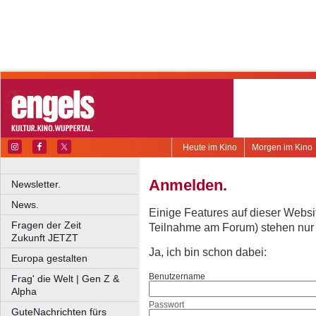
Heute im Kino
Morgen im Kino
Anmelden.
Newsletter.
News.
Einige Features auf dieser Websi
Fragen der Zeit
Teilnahme am Forum) stehen nur re
Zukunft JETZT
Ja, ich bin schon dabei:
Europa gestalten
Benutzername
Frag' die Welt | Gen Z &
Alpha
Passwort
GuteNachrichten fürs