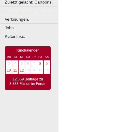
Zuletzt gelacht: Cartoons.
––––––––––––––––––––
Verlosungen.
Jobs.
Kulturlinks.
Kinokalender
Mo
Di
Mi
Do
Fr
Sa
So
3
4
5
6
7
8
9
10
11
12
13
14
15
16
12.669 Beiträge zu
3.883 Filmen im Forum