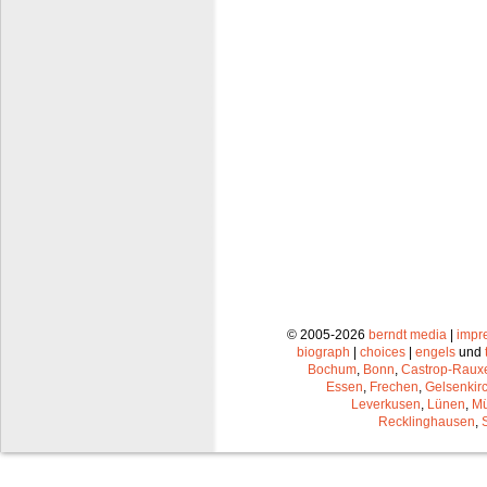
© 2005-2026
berndt media
|
impr
biograph
|
choices
|
engels
und
Bochum
,
Bonn
,
Castrop-Raux
Essen
,
Frechen
,
Gelsenkir
Leverkusen
,
Lünen
,
Mü
Recklinghausen
,