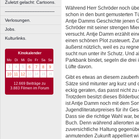
Zuletzt gelacht: Cartoons.
Während Herr Schröder noch über
––––––––––––––––––––
schon in den bunt gemusterten Tü
Verlosungen.
Antje Damms Geschichte jenen Ge
Schröder mit seiner strengen Mie
Jobs.
versucht. Antje Damm erzählt eine
Kulturlinks.
einen schönen Plot zusteuert. Zun
äußerst nützlich, weil es zu regn
sucht nun unter ihr Schutz. Und 
Kinokalender
Parkbank bindet, segeln die drei 
Mo
Di
Mi
Do
Fr
Sa
So
Lüfte davon.
3
4
5
6
7
8
9
10
11
12
13
14
15
16
Gibt es etwas an diesem zauberh
Sätze sind mitunter arg kurz und 
12.669 Beiträge zu
3.883 Filmen im Forum
eckig geraten, das passt nicht zu 
Trotzdem besitzt dieses Bilderbu
ist Antje Damm noch mit dem So
Jugendliteraturpreises für ihr G
Dass sie die richtige Wahl war, be
Buch. Denn während allerorten a
zuversichtliche Haltung gegenüb
anmutenden Zukunft appelliert wir