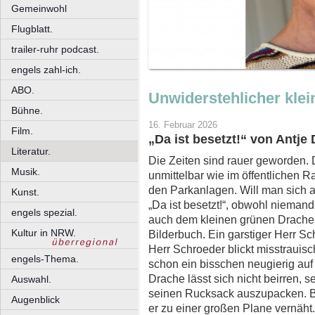
Gemeinwohl
Flugblatt.
trailer-ruhr podcast.
engels zahl-ich.
ABO.
Unwiderstehlicher klei
Bühne.
16. Februar 2026
Film.
„Da ist besetzt!“ von Antj
Literatur.
Die Zeiten sind rauer geworden.
Musik.
unmittelbar wie im öffentlichen R
den Parkanlagen. Will man sich a
Kunst.
„Da ist besetzt!“, obwohl nieman
engels spezial.
auch dem kleinen grünen Drache
Kultur in NRW.
Bilderbuch. Ein garstiger Herr Sc
Herr Schroeder blickt misstrauis
engels-Thema.
schon ein bisschen neugierig au
Drache lässt sich nicht beirren, s
Auswahl.
seinen Rucksack auszupacken. Bu
Augenblick
er zu einer großen Plane vernäht.