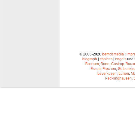
© 2005-2026
berndt media
|
impr
biograph
|
choices
|
engels
und
Bochum
,
Bonn
,
Castrop-Raux
Essen
,
Frechen
,
Gelsenkir
Leverkusen
,
Lünen
,
Mü
Recklinghausen
,