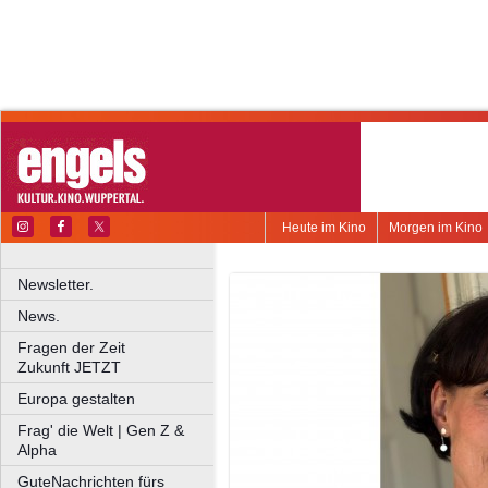
Heute im Kino
Morgen im Kino
Newsletter.
News.
Fragen der Zeit
Zukunft JETZT
Europa gestalten
Frag' die Welt | Gen Z &
Alpha
GuteNachrichten fürs