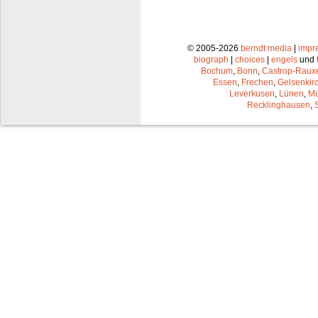
© 2005-2026
berndt media
|
impr
biograph
|
choices
|
engels
und
Bochum
,
Bonn
,
Castrop-Raux
Essen
,
Frechen
,
Gelsenkir
Leverkusen
,
Lünen
,
Mü
Recklinghausen
,