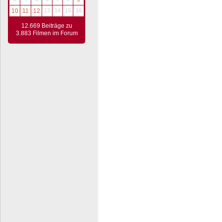
10
11
12
13
14
15
16
12.669 Beiträge zu
3.883 Filmen im Forum