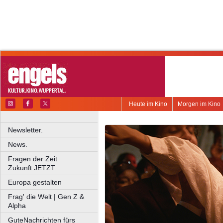
Heute im Kino
Morgen im Kino
Newsletter.
News.
Fragen der Zeit
Zukunft JETZT
Europa gestalten
Frag' die Welt | Gen Z &
Alpha
GuteNachrichten fürs