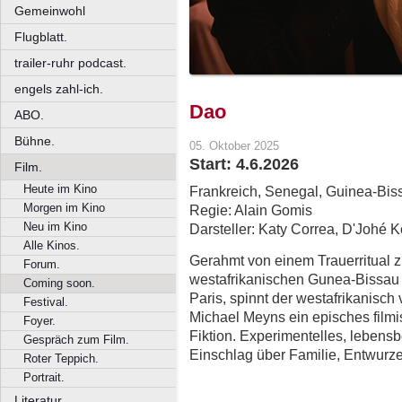
Gemeinwohl
Flugblatt.
trailer-ruhr podcast.
engels zahl-ich.
Dao
ABO.
Bühne.
05. Oktober 2025
Start: 4.6.2026
Film.
Heute im Kino
Frankreich, Senegal, Guinea-Biss
Morgen im Kino
Regie: Alain Gomis
Neu im Kino
Darsteller: Katy Correa, D'Johé
Alle Kinos.
Gerahmt von einem Trauerritual 
Forum.
westafrikanischen Gunea-Bissau 
Coming soon.
Paris, spinnt der westafrikanisch
Festival.
Michael Meyns ein episches film
Foyer.
Fiktion. Experimentelles, leben
Gespräch zum Film.
Einschlag über Familie, Entwurze
Roter Teppich.
Portrait.
Literatur.