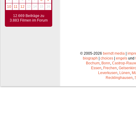
10
11
12
13
14
15
16
12.669 Beiträge zu
3.883 Filmen im Forum
© 2005-2026
berndt media
|
impr
biograph
|
choices
|
engels
und
Bochum
,
Bonn
,
Castrop-Raux
Essen
,
Frechen
,
Gelsenkir
Leverkusen
,
Lünen
,
Mü
Recklinghausen
,