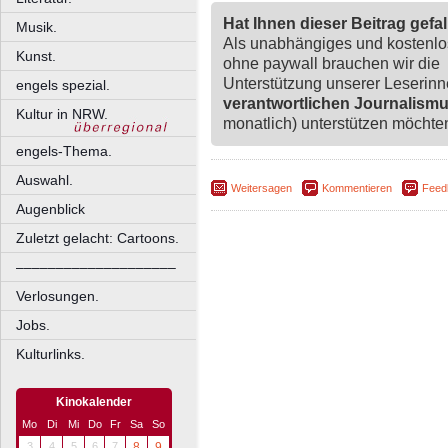
Hat Ihnen dieser Beitrag gefa
Musik.
Als unabhängiges und kostenl
Kunst.
ohne paywall brauchen wir die
Unterstützung unserer Leserin
engels spezial.
verantwortlichen Journalism
Kultur in NRW.
monatlich) unterstützen möchten,
engels-Thema.
Auswahl.
Weitersagen
Kommentieren
Feed
Augenblick
Zuletzt gelacht: Cartoons.
––––––––––––––––––––
Verlosungen.
Jobs.
Kulturlinks.
Kinokalender
Mo
Di
Mi
Do
Fr
Sa
So
3
4
5
6
7
8
9