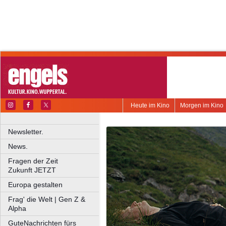
Heute im Kino
Morgen im Kino
Newsletter.
News.
Fragen der Zeit
Zukunft JETZT
Europa gestalten
Frag' die Welt | Gen Z &
Alpha
GuteNachrichten fürs