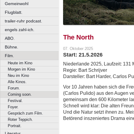
Gemeinwohl
Flugblatt.
trailer-ruhr podcast.
engels zahl-ich.
The North
ABO.
Bühne.
07. Oktober 2025
Start: 21.5.2026
Film.
Heute im Kino
Niederlande 2025, Laufzeit: 131 
Morgen im Kino
Regie: Bart Schrijver
Neu im Kino
Darsteller: Bart Harder, Carlos Pu
Alle Kinos.
Vor 10 Jahren haben sich die Fre
Forum.
(Carlos Pulido) aus den Augen ve
Coming soon.
gemeinsam den 600 Kilometer la
Festival.
Schnell wird klar: Die alten Freu
Foyer.
Und die Natur setzt ihnen zu. Me
Gespräch zum Film.
Betörend inszeniertes Drama ei
Roter Teppich.
Portrait.
Literatur.