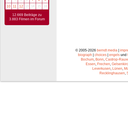
10
11
12
13
14
15
16
12.669 Beiträge zu
3.883 Filmen im Forum
© 2005-2026
berndt media
|
impr
biograph
|
choices
|
engels
und
Bochum
,
Bonn
,
Castrop-Raux
Essen
,
Frechen
,
Gelsenkir
Leverkusen
,
Lünen
,
Mü
Recklinghausen
,