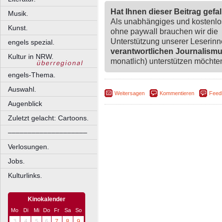
Hat Ihnen dieser Beitrag gefa
Musik.
Als unabhängiges und kostenl
Kunst.
ohne paywall brauchen wir die
Unterstützung unserer Leserin
engels spezial.
verantwortlichen Journalism
Kultur in NRW.
monatlich) unterstützen möchten,
engels-Thema.
Auswahl.
Weitersagen
Kommentieren
Feed
Augenblick
Zuletzt gelacht: Cartoons.
––––––––––––––––––––
Verlosungen.
Jobs.
Kulturlinks.
Kinokalender
Mo
Di
Mi
Do
Fr
Sa
So
3
4
5
6
7
8
9