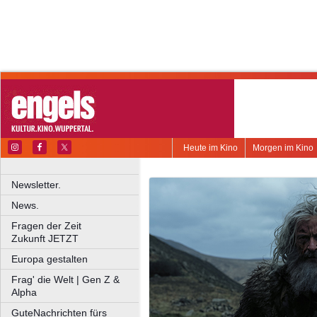
Heute im Kino
Morgen im Kino
Newsletter.
News.
Fragen der Zeit
Zukunft JETZT
Europa gestalten
Frag' die Welt | Gen Z &
Alpha
GuteNachrichten fürs