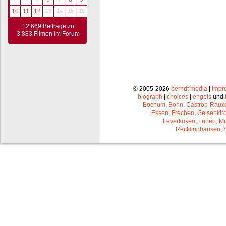
10
11
12
13
14
15
16
12.669 Beiträge zu
3.883 Filmen im Forum
© 2005-2026
berndt media
|
impr
biograph
|
choices
|
engels
und
Bochum
,
Bonn
,
Castrop-Raux
Essen
,
Frechen
,
Gelsenkir
Leverkusen
,
Lünen
,
Mü
Recklinghausen
,