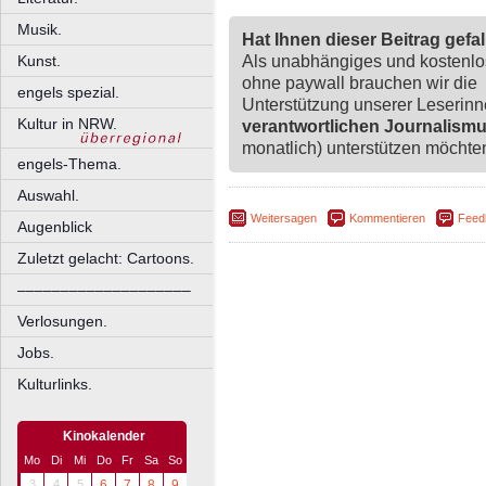
Musik.
Hat Ihnen dieser Beitrag gefa
Kunst.
Als unabhängiges und kostenl
ohne paywall brauchen wir die
engels spezial.
Unterstützung unserer Leserin
Kultur in NRW.
verantwortlichen Journalism
monatlich) unterstützen möchten,
engels-Thema.
Auswahl.
Weitersagen
Kommentieren
Feed
Augenblick
Zuletzt gelacht: Cartoons.
––––––––––––––––––––
Verlosungen.
Jobs.
Kulturlinks.
Kinokalender
Mo
Di
Mi
Do
Fr
Sa
So
3
4
5
6
7
8
9