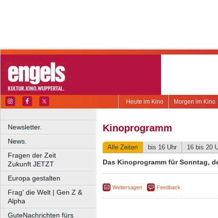
Heute im Kino
Morgen im Kino
Kinoprogramm
Newsletter.
News.
Alle Zeiten
bis 16 Uhr
16 bis 20 
Fragen der Zeit
Das Kinoprogramm für Sonntag, de
Zukunft JETZT
Europa gestalten
Weitersagen
Feedback
Frag' die Welt | Gen Z &
Alpha
GuteNachrichten fürs