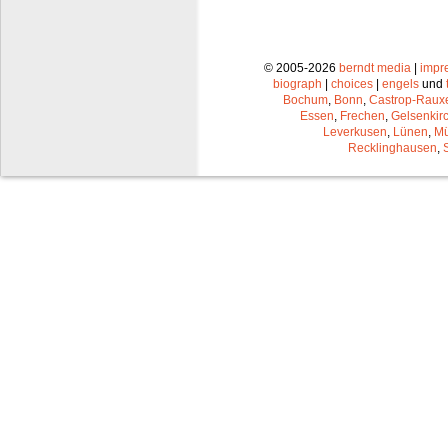
© 2005-2026
berndt media
|
impr
biograph
|
choices
|
engels
und
Bochum
,
Bonn
,
Castrop-Raux
Essen
,
Frechen
,
Gelsenkir
Leverkusen
,
Lünen
,
Mü
Recklinghausen
,