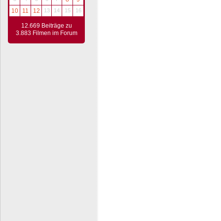
10
11
12
13
14
15
16
12.669 Beiträge zu
3.883 Filmen im Forum