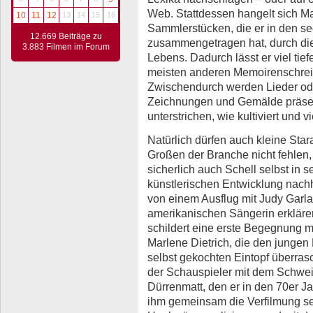
Web. Stattdessen hangelt sich M
10
11
12
13
14
15
16
Sammlerstücken, die er in den se
12.669 Beiträge zu
zusammengetragen hat, durch die
3.883 Filmen im Forum
Lebens. Dadurch lässt er viel tief
meisten anderen Memoirenschreib
Zwischendurch werden Lieder oder
Zeichnungen und Gemälde präsen
unterstrichen, wie kultiviert und v
Natürlich dürfen auch kleine St
Großen der Branche nicht fehlen,
sicherlich auch Schell selbst in 
künstlerischen Entwicklung nachh
von einem Ausflug mit Judy Garla
amerikanischen Sängerin erkläre
schildert eine erste Begegnung 
Marlene Dietrich, die den jungen
selbst gekochten Eintopf überras
der Schauspieler mit dem Schweize
Dürrenmatt, den er in den 70er Ja
ihm gemeinsam die Verfilmung se