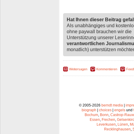
Hat Ihnen dieser Beitrag gefa
Als unabhängiges und kostenl
ohne paywall brauchen wir die
Unterstützung unserer Leserin
verantwortlichen Journalism
monatlich) unterstützen möchten,
Weitersagen
Kommentieren
Feed
© 2005-2026
berndt media
|
impr
biograph
|
choices
|
engels
und
Bochum
,
Bonn
,
Castrop-Raux
Essen
,
Frechen
,
Gelsenkir
Leverkusen
,
Lünen
,
Mü
Recklinghausen
,