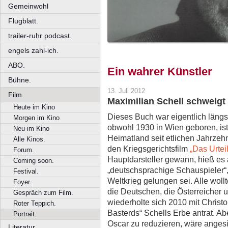
Gemeinwohl
Flugblatt.
trailer-ruhr podcast.
engels zahl-ich.
ABO.
Ein wahrer Künstler
Bühne.
13. Juli 2012
Film.
Maximilian Schell schwelgt 
Heute im Kino
Dieses Buch war eigentlich längst
Morgen im Kino
obwohl 1930 in Wien geboren, ist 
Neu im Kino
Heimatland seit etlichen Jahrzehnt
Alle Kinos.
den Kriegsgerichtsfilm
„Das Urtei
Forum.
Hauptdarsteller gewann, hieß es al
Coming soon.
„deutschsprachige Schauspieler“
Festival.
Weltkrieg gelungen sei. Alle woll
Foyer.
die Deutschen, die Österreicher 
Gespräch zum Film.
wiederholte sich 2010 mit Christop
Roter Teppich.
Basterds“ Schells Erbe antrat. Ab
Portrait.
Oscar zu reduzieren, wäre anges
Literatur.