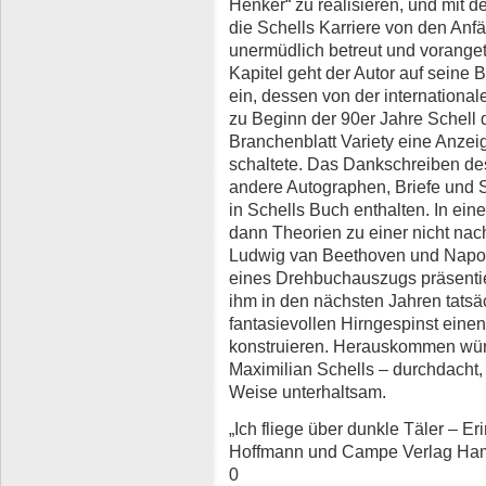
Henker“ zu realisieren, und mit 
die Schells Karriere von den Anf
unermüdlich betreut und voranget
Kapitel geht der Autor auf seine
ein, dessen von der internationa
zu Beginn der 90er Jahre Schell 
Branchenblatt Variety eine Anzei
schaltete. Das Dankschreiben des
andere Autographen, Briefe und S
in Schells Buch enthalten. In ein
dann Theorien zu einer nicht n
Ludwig van Beethoven und Napole
eines Drehbuchauszugs präsentiert
ihm in den nächsten Jahren tatsä
fantasievollen Hirngespinst eine
konstruieren. Herauskommen würd
Maximilian Schells – durchdacht,
Weise unterhaltsam.
„Ich fliege über dunkle Täler – E
Hoffmann und Campe Verlag Ham
0