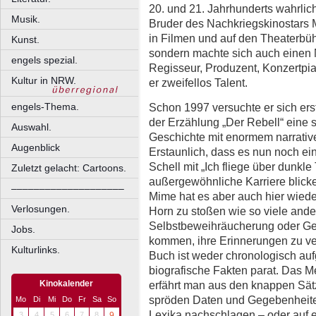
20. und 21. Jahrhunderts wahrlich
Musik.
Bruder des Nachkriegskinostars M
in Filmen und auf den Theaterbüh
Kunst.
sondern machte sich auch einen 
engels spezial.
Regisseur, Produzent, Konzertpian
Kultur in NRW.
er zweifellos Talent.
Schon 1997 versuchte er sich erstm
engels-Thema.
der Erzählung „Der Rebell“ eine s
Auswahl.
Geschichte mit enormem narrative
Augenblick
Erstaunlich, dass es nun noch ei
Schell mit „Ich fliege über dunkle
Zuletzt gelacht: Cartoons.
außergewöhnliche Karriere blicken
––––––––––––––––––––
Mime hat es aber auch hier wiede
Verlosungen.
Horn zu stoßen wie so viele ander
Selbstbeweihräucherung oder Gel
Jobs.
kommen, ihre Erinnerungen zu ve
Kulturlinks.
Buch ist weder chronologisch aufg
biografische Fakten parat. Das M
erfährt man aus den knappen Sät
Kinokalender
spröden Daten und Gegebenheite
Mo
Di
Mi
Do
Fr
Sa
So
Lexika nachschlagen – oder auf 
3
4
5
6
7
8
9