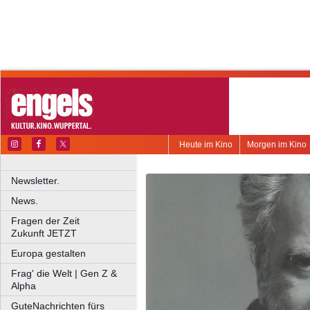
Heute im Kino
Morgen im Kino
Newsletter.
News.
Fragen der Zeit
Zukunft JETZT
Europa gestalten
Frag' die Welt | Gen Z &
Alpha
GuteNachrichten fürs