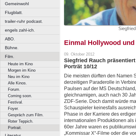
Gemeinwohl
Flugblatt.
trailer-ruhr podcast.
Siegfrie
engels zahl-ich.
ABO.
Einmal Hollywood und
Bühne.
09. Oktober 2012
Film.
Siegfried Rauch präsentier
Heute im Kino
Porträt 10/12
Morgen im Kino
Die meisten dürften den Namen S
Neu im Kino
derzeitigen Paraderolle in Verbi
Alle Kinos.
Paulsen auf der MS Deutschland,
Forum.
gleichnamigen, auch nach 30 Jah
Coming soon.
ZDF-Serie. Doch damit würde m
Festival.
Schauspieler keinesfalls ausreic
Foyer.
Phase in der Karriere des erdigen
Gespräch zum Film.
internationalen Produktionen als
Roter Teppich.
60er Jahre waren es publikumsw
Portrait.
„Kommissar X“-Filme oder die vo
Literatur.