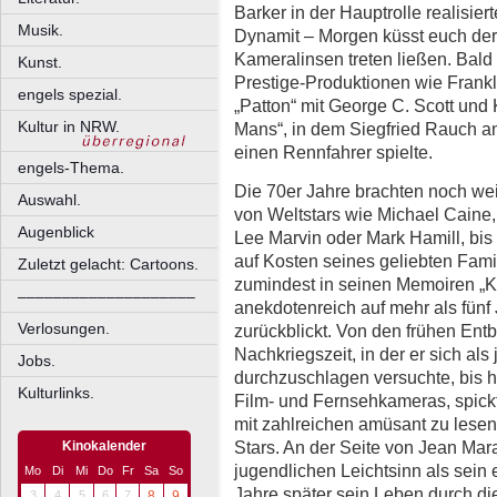
Barker in der Hauptrolle realisie
Musik.
Dynamit – Morgen küsst euch der 
Kameralinsen treten ließen. Bald
Kunst.
Prestige-Produktionen wie Frankli
engels spezial.
„Patton“ mit George C. Scott und
Kultur in NRW.
Mans“, in dem Siegfried Rauch a
einen Rennfahrer spielte.
engels-Thema.
Die 70er Jahre brachten noch weit
Auswahl.
von Weltstars wie Michael Caine,
Augenblick
Lee Marvin oder Mark Hamill, bi
auf Kosten seines geliebten Fami
Zuletzt gelacht: Cartoons.
zumindest in seinen Memoiren „Kä
––––––––––––––––––––
anekdotenreich auf mehr als fünf
Verlosungen.
zurückblickt. Von den frühen Ent
Nachkriegszeit, in der er sich al
Jobs.
durchzuschlagen versuchte, bis h
Kulturlinks.
Film- und Fernsehkameras, spickt 
mit zahlreichen amüsant zu lese
Stars. An der Seite von Jean Mara
Kinokalender
jugendlichen Leichtsinn als sein
Mo
Di
Mi
Do
Fr
Sa
So
Jahre später sein Leben durch di
3
4
5
6
7
8
9