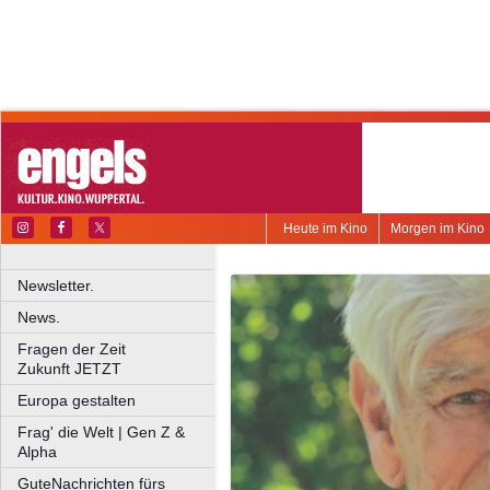
Heute im Kino
Morgen im Kino
Newsletter.
News.
Fragen der Zeit
Zukunft JETZT
Europa gestalten
Frag' die Welt | Gen Z &
Alpha
GuteNachrichten fürs