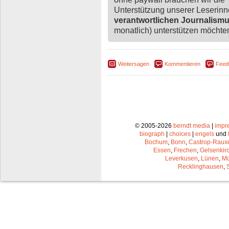
Unterstützung unserer Leserin
verantwortlichen Journalism
monatlich) unterstützen möchten,
Weitersagen
Kommentieren
Feed
© 2005-2026
berndt media
|
impr
biograph
|
choices
|
engels
und
Bochum
,
Bonn
,
Castrop-Raux
Essen
,
Frechen
,
Gelsenkir
Leverkusen
,
Lünen
,
Mü
Recklinghausen
,