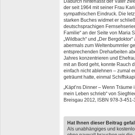
Dadurch hinterlässt der Vater zw
der seit 1964 mit seiner Frau Kari
sympathischen Eindruck. Die letz
starken Buches widmet er schließl
deutschsprachigen Fernsehserien,
Familie“ an der Seite von Maria 
„Wildbach“ und „Der Bergdoktor“ 
abermals zum Weltenbummler gem
entsprechenden Dreharbeiten abe
Jahres konzentrieren und Ehefrau
mit an Bord geht, konnte Rauch d
einfach nicht ablehnen – zumal e
geträumt hatte, einmal Schiffskap
„Käpt’ns Dinner – Wenn Träume i
mein Leben schrieb“ von Siegfrie
Breisgau 2012, ISBN 978-3-451-
Hat Ihnen dieser Beitrag gefa
Als unabhängiges und kostenl
ohne paywall brauchen wir die