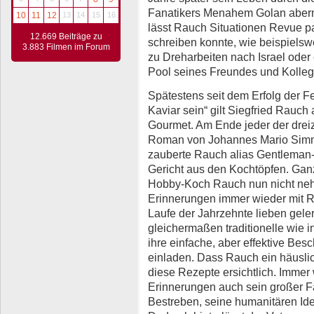
Fanatikers Menahem Golan abermal
10
11
12
13
14
15
16
lässt Rauch Situationen Revue pa
12.669 Beiträge zu
schreiben konnte, wie beispielswe
3.883 Filmen im Forum
zu Dreharbeiten nach Israel oder
Pool seines Freundes und Kolleg
Spätestens seit dem Erfolg der F
Kaviar sein“ gilt Siegfried Rauc
Gourmet. Am Ende jeder der drei
Roman von Johannes Mario Simme
zauberte Rauch alias Gentleman
Gericht aus den Kochtöpfen. Ganz 
Hobby-Koch Rauch nun nicht neh
Erinnerungen immer wieder mit Re
Laufe der Jahrzehnte lieben geler
gleichermaßen traditionelle wie i
ihre einfache, aber effektive Be
einladen. Dass Rauch ein häuslich
diese Rezepte ersichtlich. Immer
Erinnerungen auch sein großer F
Bestreben, seine humanitären Ide