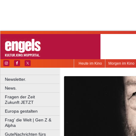
Heute im Kino
Morgen im Kino
Newsletter.
News.
Fragen der Zeit
Zukunft JETZT
Europa gestalten
Frag' die Welt | Gen Z &
Alpha
GuteNachrichten fürs