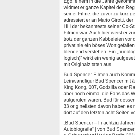
Ego, einem in die Jahre gekomm
widmet er ganze Kapitel den Re
seiner Filme, die zuvor zu kurz 
adressiert er an Mario Girotti, d
Hill der bekannteste seiner Co-S
Filmen war. Auch hier weist er z
trotz der ganzen Kabbeleien vor
privat nie ein böses Wort gefallen
blendend verstehen. Ein „budolo
logisch)“ wirkt ein wenig aufgeset
mit Originalzitaten aus
Bud-Spencer-Filmen auch Kommen
Leinwandfigur Bud Spencer mit ä
King Kong, 007, Godzilla oder 
aber noch einmal die Fans das W
aufgerufen waren, Bud für dessen
33 originellsten davon haben es 
dort auf den letzten acht Seiten 
„Bud Spencer – In achtzig Jahren
Autobiografie“ | von Bud Spence