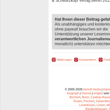
& Schwarzkopf Verlag Berlin 201
Hat Ihnen dieser Beitrag gefa
Als unabhängiges und kostenl
ohne paywall brauchen wir die
Unterstützung unserer Leserin
verantwortlichen Journalism
monatlich) unterstützen möchten,
Weitersagen
Kommentieren
Feed
© 2005-2026
berndt media
|
impr
biograph
|
choices
|
engels
und
Bochum
,
Bonn
,
Castrop-Raux
Essen
,
Frechen
,
Gelsenkir
Leverkusen
,
Lünen
,
Mü
Recklinghausen
,