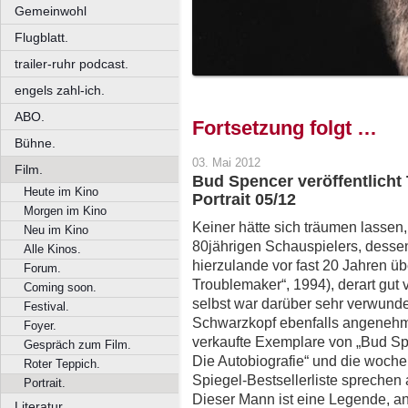
Gemeinwohl
Flugblatt.
trailer-ruhr podcast.
engels zahl-ich.
ABO.
Fortsetzung folgt …
Bühne.
03. Mai 2012
Film.
Bud Spencer veröffentlicht 
Heute im Kino
Portrait 05/12
Morgen im Kino
Keiner hätte sich träumen lassen
Neu im Kino
80jährigen Schauspielers, dessen 
Alle Kinos.
hierzulande vor fast 20 Jahren ü
Forum.
Troublemaker“, 1994), derart gut
Coming soon.
selbst war darüber sehr verwunder
Festival.
Schwarzkopf ebenfalls angenehm 
Foyer.
verkaufte Exemplare von „Bud Sp
Gespräch zum Film.
Die Autobiografie“ und die woche
Roter Teppich.
Spiegel-Bestsellerliste sprechen 
Portrait.
Dieser Mann ist eine Legende, an d
Literatur.