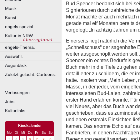
Bud Spencer bedankt sich bei se
Musik.
Signiertouren durch zahlreiche 
Monat machte er auch mehrfach 
Kunst.
gerade mal elf Monaten bereits de
engels spezial.
vorgelegt: „In achtzig Jahren um d
Kultur in NRW.
Einerseits liegt natürlich die Ve
„Schnellschuss“ der sagenhafte E
engels-Thema.
weiter ausgeschöpft werden soll.
Auswahl.
Spencer ein echtes Bedürfnis ge
Augenblick
Buch mehr in die Tiefe zu geh
detaillierter zu schildern, die er 
Zuletzt gelacht: Cartoons.
hatte. Insofern war „Mein Leben, 
––––––––––––––––––––
Masse, in der jeder, vom eingefl
Verlosungen.
interessierten Bud-Laien, zahlre
erster Hand erfahren konnte. Für d
Jobs.
viel Neues, aber das Buch war de
Kulturlinks.
geschrieben, dass es zumindest 
und eben erstmals Einsichten lief
kamen. Das enorme Echo auf das
Kinokalender
Fanbriefen, in denen Nachfragen
Mo
Di
Mi
Do
Fr
Sa
So
Begegnung gestellt wurden, und i
3
4
5
6
7
8
9