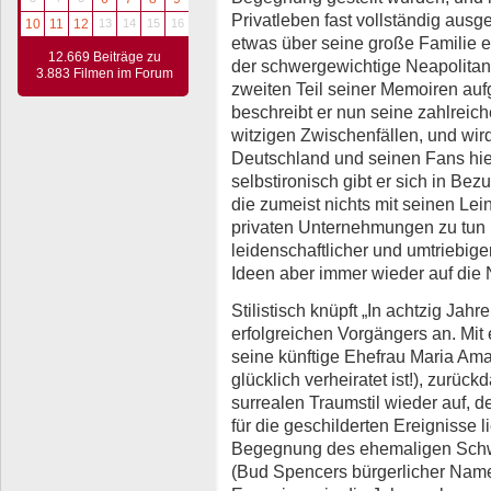
Privatleben fast vollständig au
10
11
12
13
14
15
16
etwas über seine große Familie erf
12.669 Beiträge zu
der schwergewichtige Neapolita
3.883 Filmen im Forum
zweiten Teil seiner Memoiren aufge
beschreibt er nun seine zahlreic
witzigen Zwischenfällen, und wir
Deutschland und seinen Fans hie
selbstironisch gibt er sich in Bez
die zumeist nichts mit seinen Lei
privaten Unternehmungen zu tun 
leidenschaftlicher und umtriebiger
Ideen aber immer wieder auf die N
Stilistisch knüpft „In achtzig Jahr
erfolgreichen Vorgängers an. Mit 
seine künftige Ehefrau Maria Amat
glücklich verheiratet ist!), zurückd
surrealen Traumstil wieder auf, 
für die geschilderten Ereignisse l
Begegnung des ehemaligen Schw
(Bud Spencers bürgerlicher Name)