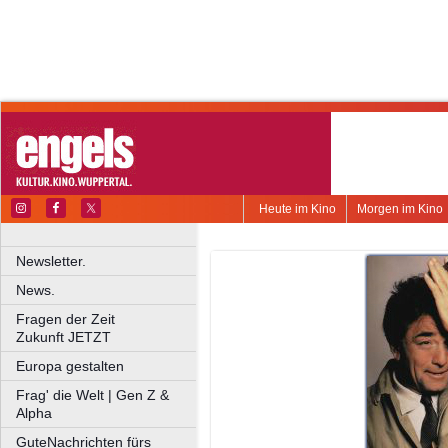
Heute im Kino
Morgen im Kino
Newsletter.
News.
Fragen der Zeit
Zukunft JETZT
Europa gestalten
Frag' die Welt | Gen Z &
Alpha
GuteNachrichten fürs