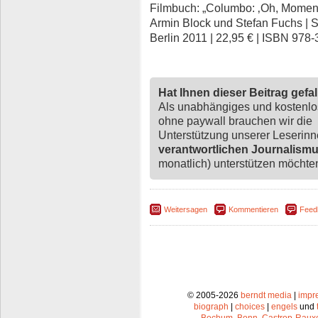
Filmbuch: „Columbo: ‚Oh, Moment, 
Armin Block und Stefan Fuchs | 
Berlin 2011 | 22,95 € | ISBN 978
Hat Ihnen dieser Beitrag gefa
Als unabhängiges und kostenl
ohne paywall brauchen wir die
Unterstützung unserer Leserin
verantwortlichen Journalism
monatlich) unterstützen möchten,
Weitersagen
Kommentieren
Feed
© 2005-2026
berndt media
|
impr
biograph
|
choices
|
engels
und
Bochum
,
Bonn
,
Castrop-Raux