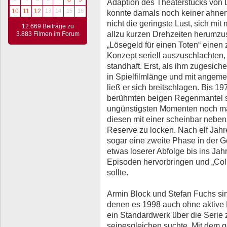
Adaption des Theaterstücks von 
10
11
12
13
14
15
16
konnte damals noch keiner ahnen.
nicht die geringste Lust, sich m
12.669 Beiträge zu
allzu kurzen Drehzeiten herumzu
3.883 Filmen im Forum
„Lösegeld für einen Toten“ einen
Konzept seriell auszuschlachten,
standhaft. Erst, als ihm zugesich
in Spielfilmlänge und mit angeme
ließ er sich breitschlagen. Bis 197
berühmten beigen Regenmantel sc
ungünstigsten Momenten noch ma
diesen mit einer scheinbar neben
Reserve zu locken. Nach elf Jah
sogar eine zweite Phase in der Ge
etwas loserer Abfolge bis ins Ja
Episoden hervorbringen und „Col
sollte.
Armin Block und Stefan Fuchs si
denen es 1998 auch ohne aktive M
ein Standardwerk über die Serie z
seinesgleichen suchte. Mit dem 