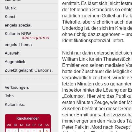
ermittelt. Es lässt sich leicht fes
Musik.
der fehlenden Standards so erfol
natürlich zu einem Gutteil an Fal
Kunst.
Titelrolle, aber sicherlich auch d
engels spezial.
Underdog ist, der sich im Kreis
Kultur in NRW.
ohne richtig dazuzugehören – u
Identifikationspotenzial liefert.
engels-Thema.
Nicht nur darin unterscheidet si
Auswahl.
William Link für ein Theaterstück
Augenblick
Ermittler von seinen medialen Vo
Zuletzt gelacht: Cartoons.
hatte der Zuschauer die Möglichk
verantwortlich zeichnet, wurde ers
––––––––––––––––––––
letzten Minuten des so genannten
Verlosungen.
Inspektor hinter die Lösung der E
Jobs.
„Columbo“. Hier wird das Publiku
ersten Minuten Zeuge, wie der Mö
Kulturlinks.
Zusehen besteht bei dieser Serie 
seiner Ermittlungsarbeit zuzusch
Kinokalender
immer enger um den Hals des Tä
Mo
Di
Mi
Do
Fr
Sa
So
Peter Falk in „Mord nach Rezept“ 
3
4
5
6
7
8
9