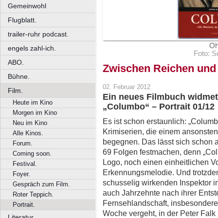
Gemeinwohl
Flugblatt.
trailer-ruhr podcast.
Oh
engels zahl-ich.
Foto: S
ABO.
Zwischen Reichen und
Bühne.
02. Februar 2012
Film.
Ein neues Filmbuch widme
Heute im Kino
„Columbo“ – Portrait 01/12
Morgen im Kino
Es ist schon erstaunlich: „Columb
Neu im Kino
Krimiserien, die einem ansonsten
Alle Kinos.
begegnen. Das lässt sich schon a
Forum.
69 Folgen festmachen, denn „Col
Coming soon.
Logo, noch einen einheitlichen 
Festival.
Erkennungsmelodie. Und trotzde
Foyer.
schusselig wirkenden Inspektor i
Gespräch zum Film.
auch Jahrzehnte nach ihrer Ents
Roter Teppich.
Fernsehlandschaft, insbesondere
Portrait.
Woche vergeht, in der Peter Falk 
Literatur.