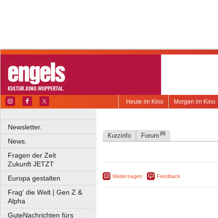
Heute im Kino
Morgen im Kino
Newsletter.
(0)
Kurzinfo
Forum
News.
Fragen der Zeit
Zukunft JETZT
Weitersagen
Feedback
Europa gestalten
Frag' die Welt | Gen Z &
Alpha
GuteNachrichten fürs