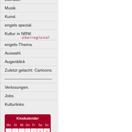
Musik.
Kunst.
engels spezial.
Kultur in NRW.
engels-Thema.
Auswahl.
Augenblick
Zuletzt gelacht: Cartoons.
––––––––––––––––––––
Verlosungen.
Jobs.
Kulturlinks.
Kinokalender
Mo
Di
Mi
Do
Fr
Sa
So
3
4
5
6
7
8
9