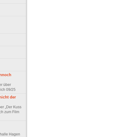
ennoch
er über
pich 09/25
nicht der
er „Der Kuss
ch zum Film
thalle Hagen