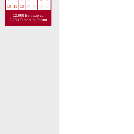
10
11
12
13
14
15
16
12.669 Beiträge zu
3.883 Filmen im Forum