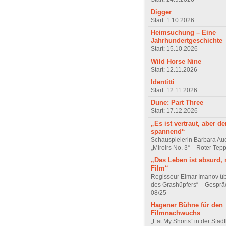
Digger
Start: 1.10.2026
Heimsuchung – Eine
Jahrhundertgeschichte
Start: 15.10.2026
Wild Horse Nine
Start: 12.11.2026
Identitti
Start: 12.11.2026
Dune: Part Three
Start: 17.12.2026
„Es ist vertraut, aber d
spannend“
Schauspielerin Barbara Au
„Miroirs No. 3“ – Roter Tep
„Das Leben ist absurd, 
Film“
Regisseur Elmar Imanov üb
des Grashüpfers“ – Gesprä
08/25
Hagener Bühne für den
Filmnachwuchs
„Eat My Shorts“ in der Stad