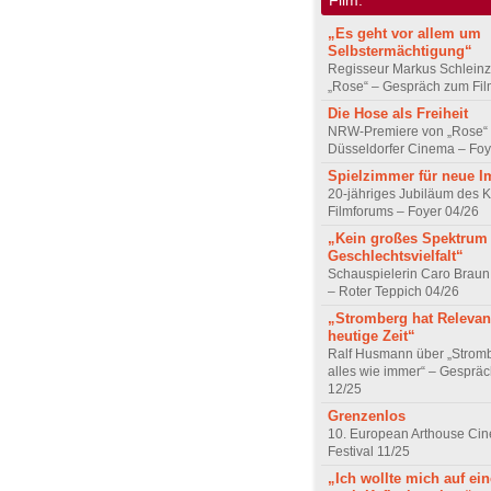
„Es geht vor allem um
Selbstermächtigung“
Regisseur Markus Schleinz
„Rose“ – Gespräch zum Fil
Die Hose als Freiheit
NRW-Premiere von „Rose“
Düsseldorfer Cinema – Foy
Spielzimmer für neue I
20-jähriges Jubiläum des K
Filmforums – Foyer 04/26
„Kein großes Spektrum
Geschlechtsvielfalt“
Schauspielerin Caro Braun
– Roter Teppich 04/26
„Stromberg hat Relevanz
heutige Zeit“
Ralf Husmann über „Strom
alles wie immer“ – Gesprä
12/25
Grenzenlos
10. European Arthouse Ci
Festival 11/25
„Ich wollte mich auf ei