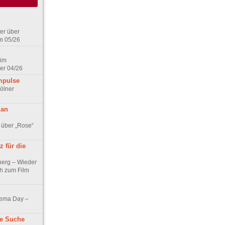
er über
m 05/26
 im
er 04/26
mpulse
ölner
 an
 über „Rose“
 für die
berg – Wieder
ch zum Film
nema Day –
ne Suche