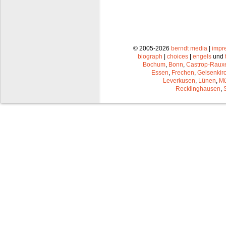
© 2005-2026
berndt media
|
impr
biograph
|
choices
|
engels
und
Bochum
,
Bonn
,
Castrop-Raux
Essen
,
Frechen
,
Gelsenkir
Leverkusen
,
Lünen
,
Mü
Recklinghausen
,