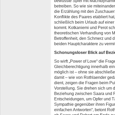
bewusste Spiel mit Machtdynamik
betreiben. So wie sie miteinander
die Erzählung mit den Zuschauer
Konflikte des Paares etabliert hat,
schließlich beim Urlaub auf ein
kommt. Kotkaniemi und Perot schaf
theoretischen Verhandlung von M
Betroffenheit, den Schmerz und 
beiden Hauptcharaktere zu vermit
Schonungsloser Blick auf Be
So wirft „Power of Love“ die Frage
Gleichberechtigung innerhalb ein
möglich ist – ohne sie abschließ
damit – wie von Rothlaender gedac
dient, zeigen die Fragen beim P
Vorstellung. Sie drehen sich um 
Beziehung zwischen Saara und Rob
Entscheidungen, um Opfer und Tä
Sympathie gegenüber ihren Figur
einfachen Antworten“, betont Rothl