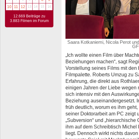
10
11
12
13
14
15
16
12.669 Beiträge zu
3.883 Filmen im Forum
Saara Kotkaniemi, Nicola Perot und
GF 
„Ich wollte einen Film über Mac
Beziehungen machen“, sagt Regi
Vorstellung seines Films mit den 
Filmpalette. Roberts Umzug zu Sa
Erfahrung, die direkt aus Rothla
einigen Jahren der Liebe wegen
sich intensiv mit den Auswirkung
Beziehung auseinandergesetzt. I
früh deutlich, worum es ihm geht
seiner Doktorarbeit am PC zeigt 
„Subversion“ und „hierarchische
ihm auf dem Schreibtisch Miche
liegt. Dennoch wirkt nichts davon 