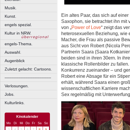
Musik.
Ein altes Paar, das sich auf einer
Kunst.
Saxophon, sie betrachtet ihn mit v
engels spezial.
von „
Power of Love
“ zeigt das ve
heterosexuellen Beziehung, wie 
Kultur in NRW.
Macher, die Frau als passive Bewu
engels-Thema.
aus Sicht von Robert (Nicola Pero
Partnerin Saara (Saara Kotkaniem
Auswahl.
beiden sind in ihren 30ern. In ihr
Augenblick
klassische Rollenbilder zu fallen.
Zuletzt gelacht: Cartoons.
Konkurrenz zueinander – und ger
Robert eine Absage für ein Stip
––––––––––––––––––––
erhält, während Saara einen große
Verlosungen.
wissenschaftlichen Karriere mac
Sex regelmäßig mit Unterwerfun
Jobs.
Kulturlinks.
Kinokalender
Mo
Di
Mi
Do
Fr
Sa
So
3
4
5
6
7
8
9