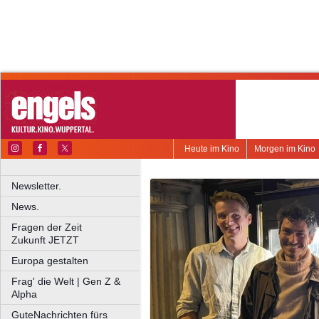
Heute im Kino
Morgen im Kino
Newsletter.
News.
Fragen der Zeit
Zukunft JETZT
Europa gestalten
Frag' die Welt | Gen Z &
Alpha
GuteNachrichten fürs