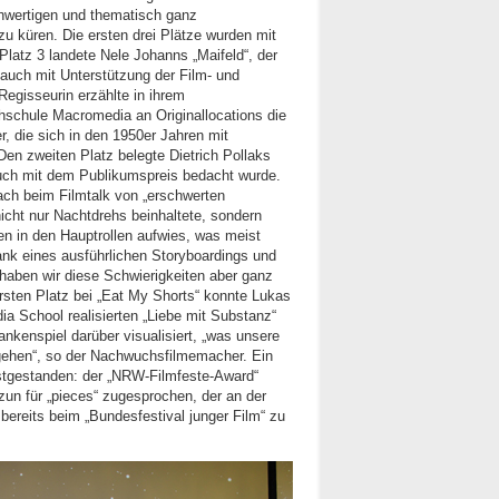
hwertigen und thematisch ganz
zu küren. Die ersten drei Plätze wurden mit
Platz 3 landete Nele Johanns „Maifeld“, der
 auch mit Unterstützung der Film- und
egisseurin erzählte in ihrem
schule Macromedia an Originallocations die
, die sich in den 1950er Jahren mit
 Den zweiten Platz belegte Dietrich Pollaks
auch mit dem Publikumspreis bedacht wurde.
ch beim Filmtalk von „erschwerten
icht nur Nachtdrehs beinhaltete, sondern
n in den Hauptrollen aufwies, was meist
ank eines ausführlichen Storyboardings und
 haben wir diese Schwierigkeiten aber ganz
ersten Platz bei „Eat My Shorts“ konnte Lukas
a School realisierten „Liebe mit Substanz“
nkenspiel darüber visualisiert, „was unsere
 gehen“, so der Nachwuchsfilmemacher. Ein
festgestanden: der „NRW-Filmfeste-Award“
un für „pieces“ zugesprochen, der an der
ereits beim „Bundesfestival junger Film“ zu