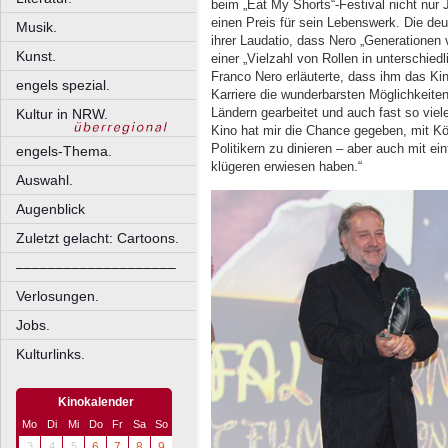
beim „Eat My Shorts“-Festival nicht nur 
einen Preis für sein Lebenswerk. Die deu
Musik.
ihrer Laudatio, dass Nero „Generationen
Kunst.
einer „Vielzahl von Rollen in unterschie
Franco Nero erläuterte, dass ihm das K
engels spezial.
Karriere die wunderbarsten Möglichkeiten
Ländern gearbeitet und auch fast so viel
Kultur in NRW.
Kino hat mir die Chance gegeben, mit K
Politikern zu dinieren – aber auch mit e
engels-Thema.
klügeren erwiesen haben.“
Auswahl.
Augenblick
Zuletzt gelacht: Cartoons.
––––––––––––––––––––
Verlosungen.
Jobs.
Kulturlinks.
Kinokalender
Mo
Di
Mi
Do
Fr
Sa
So
3
4
5
6
7
8
9