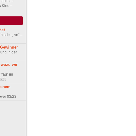
oduktion
 Kino –
det
ischs „Ivo“ –
-Gewinner
ung in der
 wozu wir
frau“ im
0/23
ischem
oyer 03/23