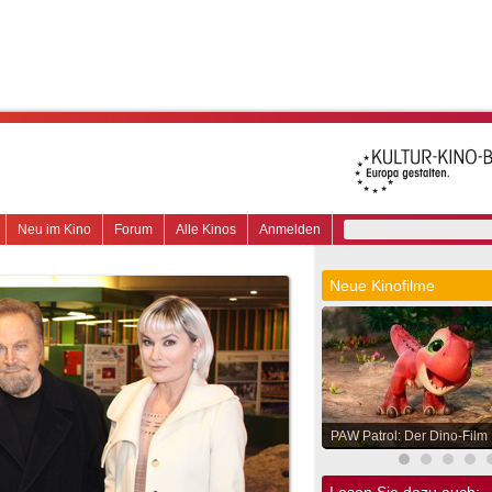
Neu im Kino
Forum
Alle Kinos
Anmelden
Neue Kinofilme
PAW Patrol: Der Dino-Film
Lesen Sie dazu auch: