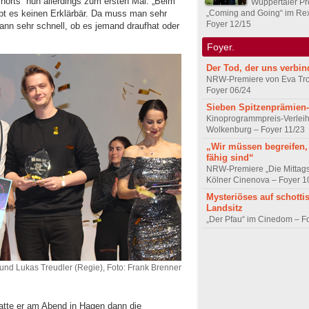
Shorts“ nun allerdings zum ersten Mal. „Beim
Wuppertaler Pr
„Coming and Going“ im Rex
gibt es keinen Erklärbär. Da muss man sehr
Foyer 12/15
ann sehr schnell, ob es jemand draufhat oder
Foyer.
Der Tod, der uns verbin
NRW-Premiere von Eva Trob
Foyer 06/24
Sieben Spitzenprämien
Kinoprogrammpreis-Verleih
Wolkenburg – Foyer 11/23
„Wir müssen begreifen,
fähig sind“
NRW-Premiere „Die Mittags
Kölner Cinenova – Foyer 1
Mysteriöses auf schott
Landsitz
„Der Pfau“ im Cinedom – F
 und Lukas Treudler (Regie), Foto: Frank Brenner
tte er am Abend in Hagen dann die