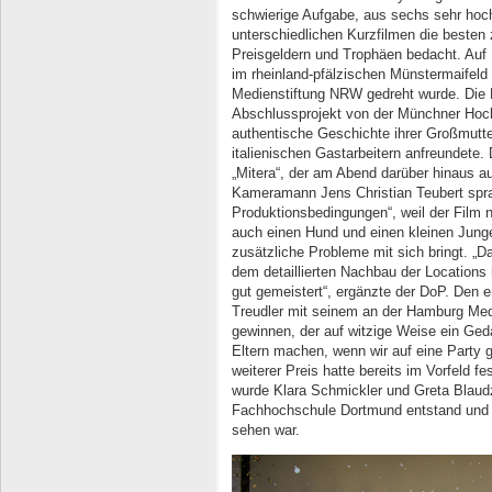
schwierige Aufgabe, aus sechs sehr hoc
unterschiedlichen Kurzfilmen die besten 
Preisgeldern und Trophäen bedacht. Auf 
im rheinland-pfälzischen Münstermaifeld
Medienstiftung NRW gedreht wurde. Die R
Abschlussprojekt von der Münchner Hoch
authentische Geschichte ihrer Großmutter
italienischen Gastarbeitern anfreundete.
„Mitera“, der am Abend darüber hinaus 
Kameramann Jens Christian Teubert spra
Produktionsbedingungen“, weil der Film n
auch einen Hund und einen kleinen Junge
zusätzliche Probleme mit sich bringt. „D
dem detaillierten Nachbau der Locations
gut gemeistert“, ergänzte der DoP. Den 
Treudler mit seinem an der Hamburg Medi
gewinnen, der auf witzige Weise ein Geda
Eltern machen, wenn wir auf eine Party
weiterer Preis hatte bereits im Vorfeld 
wurde Klara Schmickler und Greta Blaudz
Fachhochschule Dortmund entstand und b
sehen war.