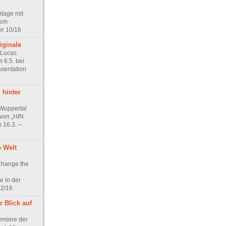
mtage mit
dem
r 10/16
iginale
 Lucas
 6.5. bei
äsentation
 hinter
Wuppertal
 von „HIN
16.3. –
e Welt
Change the
 in der
02/16
r Blick auf
emiere der