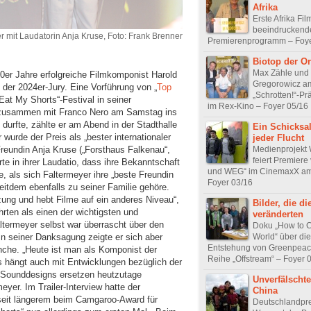
Afrika
Erste Afrika Fil
beeindrucken
r mit Laudatorin Anja Kruse, Foto: Frank Brenner
Premierenprogramm – Foye
Biotop der Or
Max Zähle und
0er Jahre erfolgreiche Filmkomponist Harold
Gregorowicz am
il der 2024er-Jury. Eine Vorführung von „
Top
„Schrotten!“-Pr
Eat My Shorts“-Festival in seiner
im Rex-Kino – Foyer 05/16
 zusammen mit Franco Nero am Samstag ins
durfte, zählte er am Abend in der Stadthalle
Ein Schicksal
wurde der Preis als „bester internationaler
jeder Flucht
Medienprojekt 
Freundin Anja Kruse („Forsthaus Falkenau“,
feiert Premiere
erte in ihrer Laudatio, dass ihre Bekanntschaft
und WEG“ im CinemaxX am 
 als sich Faltermeyer ihre „beste Freundin
Foyer 03/16
seitdem ebenfalls zu seiner Familie gehöre.
zung und hebt Filme auf ein anderes Niveau“,
Bilder, die di
rten als einen der wichtigsten und
veränderten
altermeyer selbst war überrascht über den
Doku „How to 
World“ über die
 In seiner Danksagung zeigte er sich aber
Entstehung von Greenpeace
nche. „Heute ist man als Komponist der
Reihe „Offstream“ – Foyer 
s hängt auch mit Entwicklungen bezüglich der
 Sounddesigns ersetzen heutzutage
Unverfälschte
yer. Im Trailer-Interview hatte der
China
 seit längerem beim Camgaroo-Award für
Deutschlandpr