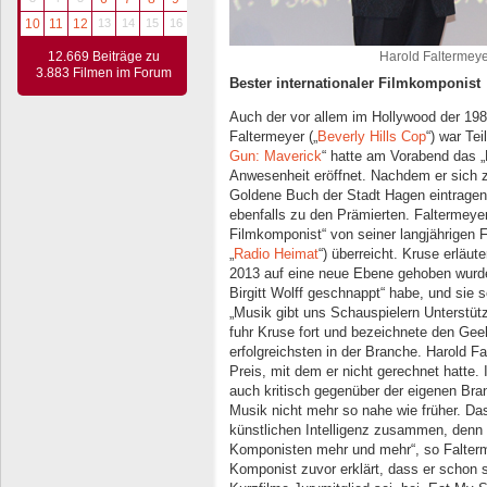
10
11
12
13
14
15
16
Harold Faltermeye
12.669 Beiträge zu
3.883 Filmen im Forum
Bester internationaler Filmkomponist
Auch der vor allem im Hollywood der 198
Faltermeyer („
Beverly Hills Cop
“) war Te
Gun: Maverick
“ hatte am Vorabend das „
Anwesenheit eröffnet. Nachdem er sich
Goldene Buch der Stadt Hagen eintragen 
ebenfalls zu den Prämierten. Faltermeyer 
Filmkomponist“ von seiner langjährigen 
„
Radio Heimat
“) überreicht. Kruse erläut
2013 auf eine neue Ebene gehoben wurde,
Birgitt Wolff geschnappt“ habe, und sie 
„Musik gibt uns Schauspielern Unterstüt
fuhr Kruse fort und bezeichnete den Geeh
erfolgreichsten in der Branche. Harold F
Preis, mit dem er nicht gerechnet hatte.
auch kritisch gegenüber der eigenen Bra
Musik nicht mehr so nahe wie früher. Da
künstlichen Intelligenz zusammen, denn
Komponisten mehr und mehr“, so Falterme
Komponist zuvor erklärt, dass er schon