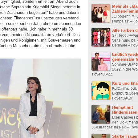
Jurymitglied, sondern erhielt am Abend auch
Mehr als „Ma
tsche Sopranistin Kriemhild Siegel betonte in
Zahlen-Femi
 von Zuschauern begeistert“ habe und dabei in
„Ellbogen“ im K
dlichsten Filmgenres“ zu überzeugen verstand.
Filmpalast – Fo
ino in seiner sieben Jahrzehnte umspannenden
 offenbart habe. „Ich habe in mehr als 30
Alle Farben d
e verschiedene Nationalitäten verkörpert. Das
37. Teddy-Awar
önigen und Königinnen, mit Gouverneuren und
Verleihung bei 
Berlinale – Foy
infachen Menschen, die sich oftmals als die
Endlich wied
gemeinsam fe
Sommer-Branch
2022 in der Wo
Foyer 06/22
Kurz und kna
Kurz.Film.Tour. 
Lichtburg Ober
Foyer 09/19
Heimat mit
Hindernissen
Lisei Caspers p
den Dokumenta
„Gestrandet“ im Rex – Foye
Starke Fraue