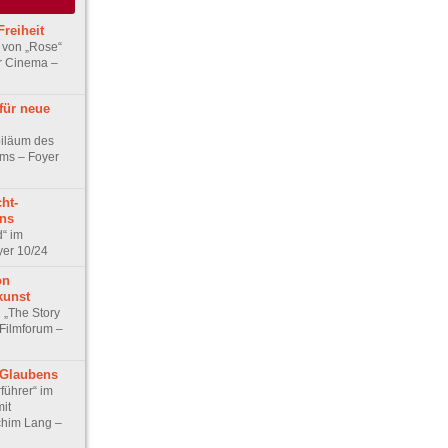
Freiheit
von „Rose“
r Cinema –
für neue
biläum des
ums – Foyer
ht-
ns
d“ im
yer 10/24
on
kunst
„The Story
 Filmforum –
 Glaubens
führer“ im
it
chim Lang –