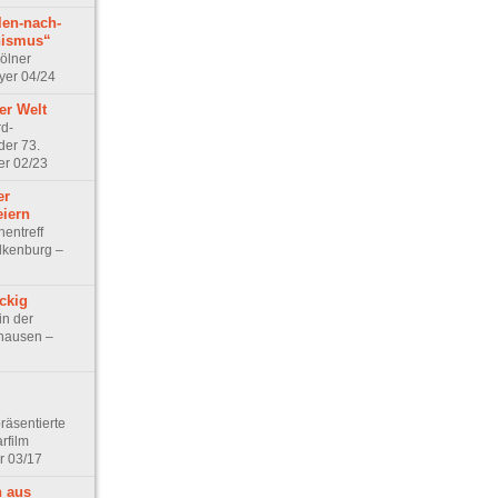
len-nach-
nismus“
ölner
yer 04/24
er Welt
d-
der 73.
er 02/23
er
iern
entreff
lkenburg –
ckig
in der
hausen –
räsentierte
rfilm
r 03/17
n aus