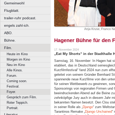
Gemeinwohl
Flugblatt.
trailer-ruhr podcast.
engels zahl-ich.
Anja Kruse, Franco Ne
ABO.
Hagener Bühne für den 
Bühne.
Film.
17. November 2024
„Eat My Shorts“ in der Stadthalle 
Heute im Kino
Morgen im Kino
Samstag, 16. November: In Hagen hat sich
Neu im Kino
etabliert, das in Deutschland seinesgle
Kurzfilmfestival“ fand 2024 nun zum elfte
Alle Kinos.
geleitet von seinem Gründer Bernhard Ste
Forum.
spannende neue Kurzfilme von den unter
Coming soon.
für seinen Wettbewerb zu gewinnen, son
Festival.
Sponsorings von regionalen Firmen und 
Foyer.
beeindruckenden Abend auf die Beine zu s
Gespräch zum Film.
zehnköpfige Jury auch in diesem Jahr mit 
bekannten Namen besetzt. Den Clou stell
Roter Teppich.
in seiner Rolle als „
Django
“ zum Weltstar
Portrait.
Tarantinos Remake „
Django Unchained
“ 
Literatur.