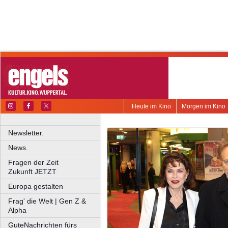
Heute im Kino
Morgen im Kino
Newsletter.
News.
Fragen der Zeit
Zukunft JETZT
Europa gestalten
Frag' die Welt | Gen Z &
Alpha
GuteNachrichten fürs