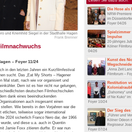
Die Hose als 
NRW-Premiere 
im Düsseldorfe
Foyer 04/26
Spielzimmer 
ro und Kriemhild Siegel in der Stadthalle Hagen
Impulse
Frank Brenner
20-jähriges Ju
Filmnachwuchs
Kölner Filmfor
04/26
Kunst des Nic
Hagen – Foyer 11/24
Wegschneide
„Anna Zeit Lan
 in den letzten Jahren ein Kurzfilmfestival
Filmforum – Fo
ichen sucht. Das „Eat My Shorts – Hagener
n Mal statt, nach wie vor organisiert und
Restitution v
inkühler. Dem ist es hier nicht nur gelungen,
Kolonialraub
schiedlichsten deutschen Filmhochschulen
„Dahomey“ und 
dern dank eines beeindruckenden
of Ne Kuko“ im
Organisationen auch insgesamt einen
Foyer 10/24
tellen. Wie bereits in den Vorjahren war die
Der Sieg des
etlichen, teilweise sogar international
„Führer und Ver
te 2024 sicherlich Franco Nero dar, der 1966
Kölner Odeon m
 wurde, und diese u.a. auch in Quentin
Regisseur Joa
mit Jamie Foxx zitieren durfte. Er war nun
Foyer 07/24